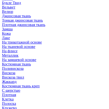
Букле Твид
Вельвет
Велюр
Джинсовая ткань
Тонкая джинсовая ткань
Плотная джинсовая ткань
Замша
Кожа
Лаке
На трикотажной основе
На тканевой основе
На флисе
Металлик
На замшевой основе
Костюмная ткань
Поливискоза
Вискоза
Вискоза твил
Жаккард
Костюмная ткань креп
С шерстью
Плотная
Клетка
Полоска
Кружево