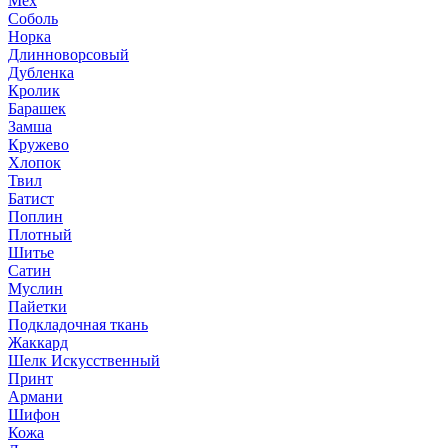
Мех
Соболь
Норка
Длинноворсовый
Дубленка
Кролик
Барашек
Замша
Кружево
Хлопок
Твил
Батист
Поплин
Плотный
Шитье
Сатин
Муслин
Пайетки
Подкладочная ткань
Жаккард
Шелк Искусственный
Принт
Армани
Шифон
Кожа