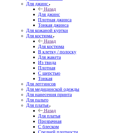
Для джинс
Назад
Для джинс
Плотная джинса
Тонкая джинса
Для кожаной куртки
Для костюма
Назад
Для костюма
В клетку / полоску
Для жакета
Из твида
Плотная
С шерстью
Тонкая
Для леггинсов
Для медицинской одежды
Для нанесения принта
Для пальто
Для платья
Назад
Для платья
Прозрачная
С блеском
Средней плотности