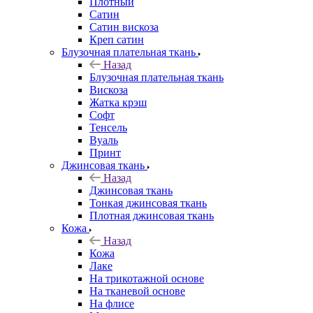
Плотный
Сатин
Сатин вискоза
Креп сатин
Блузочная плательная ткань
Назад
Блузочная плательная ткань
Вискоза
Жатка крэш
Софт
Тенсель
Вуаль
Принт
Джинсовая ткань
Назад
Джинсовая ткань
Тонкая джинсовая ткань
Плотная джинсовая ткань
Кожа
Назад
Кожа
Лаке
На трикотажной основе
На тканевой основе
На флисе