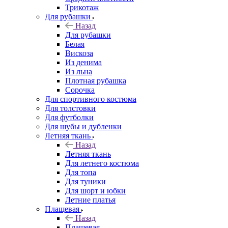
Трикотаж
Для рубашки
Назад
Для рубашки
Белая
Вискоза
Из денима
Из льна
Плотная рубашка
Сорочка
Для спортивного костюма
Для толстовки
Для футболки
Для шубы и дубленки
Летняя ткань
Назад
Летняя ткань
Для летнего костюма
Для топа
Для туники
Для шорт и юбки
Летние платья
Плащевая
Назад
Плащевая