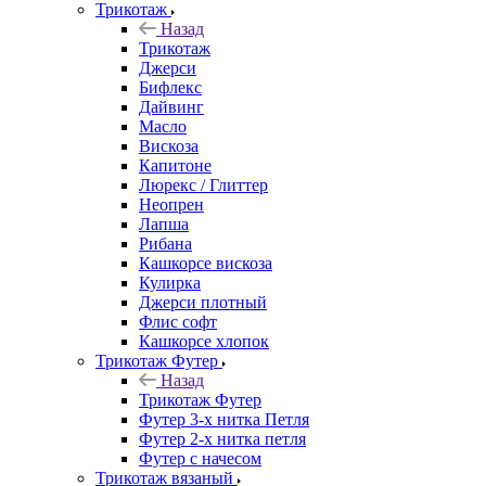
Трикотаж
Назад
Трикотаж
Джерси
Бифлекс
Дайвинг
Масло
Вискоза
Капитоне
Люрекс / Глиттер
Неопрен
Лапша
Рибана
Кашкорсе вискоза
Кулирка
Джерси плотный
Флис софт
Кашкорсе хлопок
Трикотаж Футер
Назад
Трикотаж Футер
Футер 3-х нитка Петля
Футер 2-х нитка петля
Футер с начесом
Трикотаж вязаный