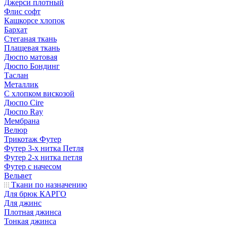
Джерси плотный
Флис софт
Кашкорсе хлопок
Бархат
Стеганая ткань
Плащевая ткань
Дюспо матовая
Дюспо Бондинг
Таслан
Металлик
С хлопком вискозой
Дюспо Cire
Дюспо Ray
Мембрана
Велюр
Трикотаж Футер
Футер 3-х нитка Петля
Футер 2-х нитка петля
Футер с начесом
Вельвет
Ткани по назначению
Для брюк КАРГО
Для джинс
Плотная джинса
Тонкая джинса