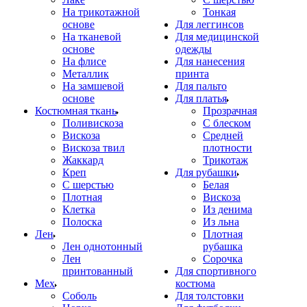
На трикотажной
Тонкая
основе
Для леггинсов
На тканевой
Для медицинской
основе
одежды
На флисе
Для нанесения
Металлик
принта
На замшевой
Для пальто
основе
Для платья
Костюмная ткань
Прозрачная
Поливискоза
С блеском
Вискоза
Средней
Вискоза твил
плотности
Жаккард
Трикотаж
Креп
Для рубашки
С шерстью
Белая
Плотная
Вискоза
Клетка
Из денима
Полоска
Из льна
Лен
Плотная
Лен однотонный
рубашка
Лен
Сорочка
принтованный
Для спортивного
Мех
костюма
Соболь
Для толстовки