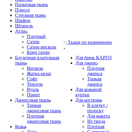
Пальтовая ткань
Плиссе
Стеганая ткань
Шифон
Штапель
Атлас
Плотный
Сатин
Ткани по назначению
Сатин вискоза
Креп сатин
Блузочная плательная
Для брюк КАРГО
ткань
Для джинс
Вискоза
Плотная
Жатка крэш
джинса
Софт
Тонкая
Тенсель
джинса
Вуаль
Для кожаной
Принт
куртки
Джинсовая ткань
Для костюма
Тонкая
В клетку /
джинсовая ткань
полоску
Плотная
Для жакета
джинсовая ткань
Из твида
Кожа
Плотная
Лаке
С шерстью