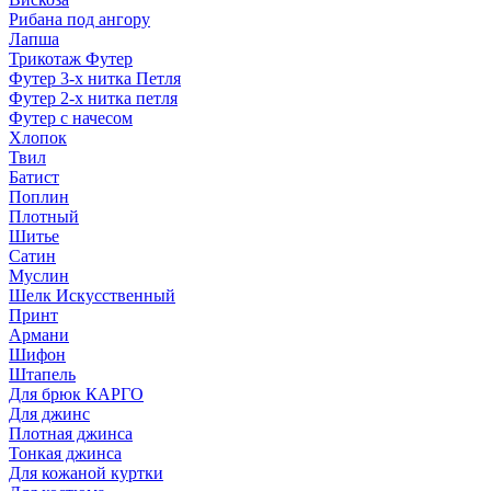
Рибана под ангору
Лапша
Трикотаж Футер
Футер 3-х нитка Петля
Футер 2-х нитка петля
Футер с начесом
Хлопок
Твил
Батист
Поплин
Плотный
Шитье
Сатин
Муслин
Шелк Искусственный
Принт
Армани
Шифон
Штапель
Для брюк КАРГО
Для джинс
Плотная джинса
Тонкая джинса
Для кожаной куртки