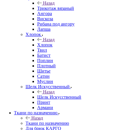
Назад
Трикотаж вязаный
Ангора
Вискоза
Рибана под ангору
Лапша
Хлопок
Назад
Хлопок
Твил
Батист
Поплин
Плотный
Шитье
Сатин
Муслин
Шелк Искусственный
Назад
Шелк Искусственный
Принт
Армани
Ткани по назначению
Назад
Ткани по назначению
Для брюк КАРГО