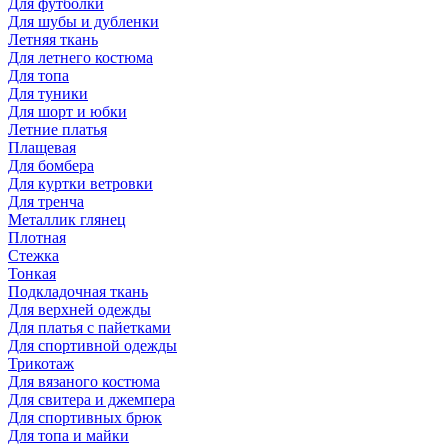
Для футболки
Для шубы и дубленки
Летняя ткань
Для летнего костюма
Для топа
Для туники
Для шорт и юбки
Летние платья
Плащевая
Для бомбера
Для куртки ветровки
Для тренча
Металлик глянец
Плотная
Стежка
Тонкая
Подкладочная ткань
Для верхней одежды
Для платья с пайетками
Для спортивной одежды
Трикотаж
Для вязаного костюма
Для свитера и джемпера
Для спортивных брюк
Для топа и майки