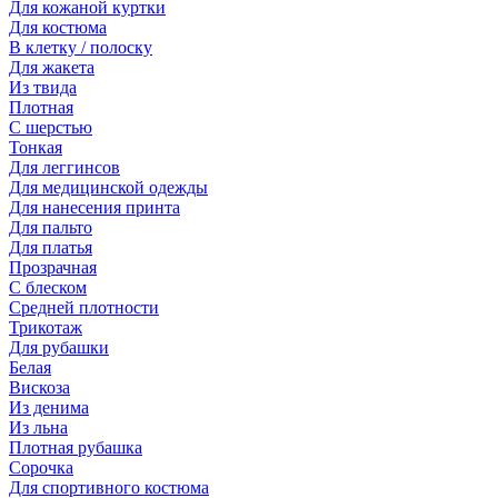
Для кожаной куртки
Для костюма
В клетку / полоску
Для жакета
Из твида
Плотная
С шерстью
Тонкая
Для леггинсов
Для медицинской одежды
Для нанесения принта
Для пальто
Для платья
Прозрачная
С блеском
Средней плотности
Трикотаж
Для рубашки
Белая
Вискоза
Из денима
Из льна
Плотная рубашка
Сорочка
Для спортивного костюма