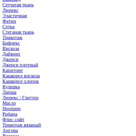
Сетчатая ткань
Люрекс
Эластичная
Фатин
Сетка
Стеганая ткань
Трикотаж
Бифлекс
Вискоза
Дайвинг
Джерси
Джерси плотный
Капитоне
Кашкорсе вискоза
Кашкорсе хлопок
Кулирка
Лапша
Люрекс / Глиттер
Масло
Неопрен
Рибана
Флис софт
Трикотаж вязаный
Ангора
Вискоза