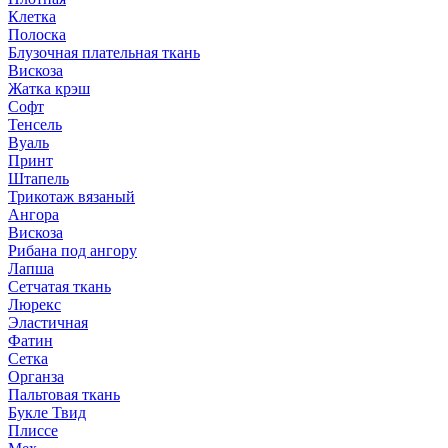
Клетка
Полоска
Блузочная плательная ткань
Вискоза
Жатка крэш
Софт
Тенсель
Вуаль
Принт
Штапель
Трикотаж вязаный
Ангора
Вискоза
Рибана под ангору
Лапша
Сетчатая ткань
Люрекс
Эластичная
Фатин
Сетка
Органза
Пальтовая ткань
Букле Твид
Плиссе