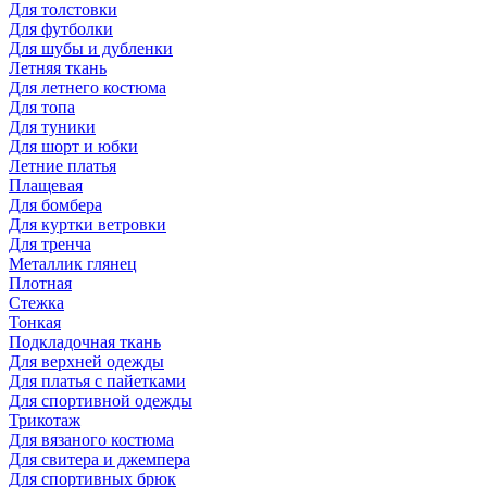
Для толстовки
Для футболки
Для шубы и дубленки
Летняя ткань
Для летнего костюма
Для топа
Для туники
Для шорт и юбки
Летние платья
Плащевая
Для бомбера
Для куртки ветровки
Для тренча
Металлик глянец
Плотная
Стежка
Тонкая
Подкладочная ткань
Для верхней одежды
Для платья с пайетками
Для спортивной одежды
Трикотаж
Для вязаного костюма
Для свитера и джемпера
Для спортивных брюк