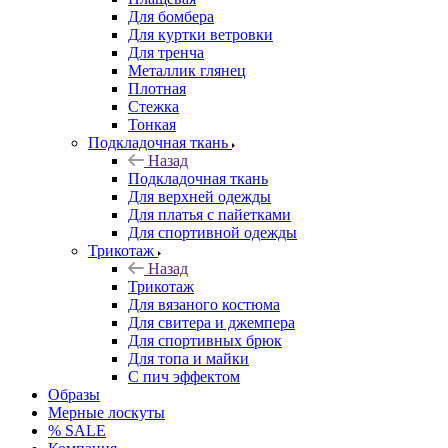
Для бомбера
Для куртки ветровки
Для тренча
Металлик глянец
Плотная
Стежка
Тонкая
Подкладочная ткань
Назад
Подкладочная ткань
Для верхней одежды
Для платья с пайетками
Для спортивной одежды
Трикотаж
Назад
Трикотаж
Для вязаного костюма
Для свитера и джемпера
Для спортивных брюк
Для топа и майки
С пич эффектом
Образы
Мерные лоскуты
% SALE