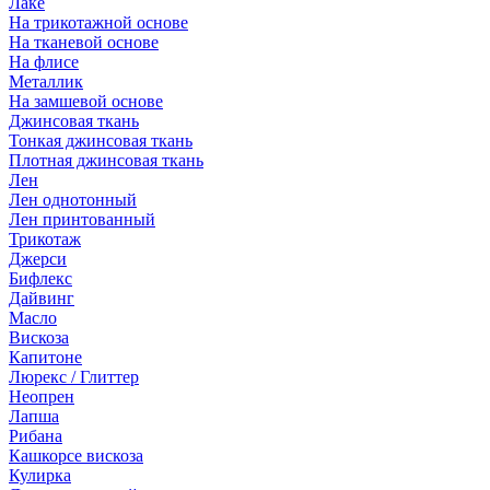
Лаке
На трикотажной основе
На тканевой основе
На флисе
Металлик
На замшевой основе
Джинсовая ткань
Тонкая джинсовая ткань
Плотная джинсовая ткань
Лен
Лен однотонный
Лен принтованный
Трикотаж
Джерси
Бифлекс
Дайвинг
Масло
Вискоза
Капитоне
Люрекс / Глиттер
Неопрен
Лапша
Рибана
Кашкорсе вискоза
Кулирка