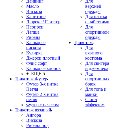
Дайвинг
Для
Масло
верхней
Вискоза
одежды
Капитоне
Для платья
Люрекс / Глиттер
с пайетками
Неопрен
Для
Лапша
спортивной
Рибана
одежды
Кашкорсе
Трикотаж
вискоза
Для
Кулирка
вязаного
Джерси плотный
костюма
Флис софт
Для свитера
Кашкорсе хлопок
и джемпера
+ ЕЩЕ 5
Для
Трикотаж Футер
спортивных
Футер 3-х нитка
брюк
Петля
Для топа и
Футер 2-х нитка
майки
петля
С пич
Футер с начесом
эффектом
Трикотаж вязаный
Ангора
Вискоза
Рибана под