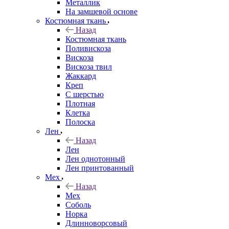
Металлик
На замшевой основе
Костюмная ткань
Назад
Костюмная ткань
Поливискоза
Вискоза
Вискоза твил
Жаккард
Креп
С шерстью
Плотная
Клетка
Полоска
Лен
Назад
Лен
Лен однотонный
Лен принтованный
Мех
Назад
Мех
Соболь
Норка
Длинноворсовый