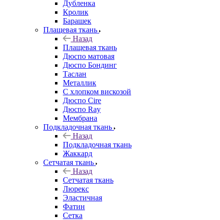
Дубленка
Кролик
Барашек
Плащевая ткань
Назад
Плащевая ткань
Дюспо матовая
Дюспо Бондинг
Таслан
Металлик
С хлопком вискозой
Дюспо Cire
Дюспо Ray
Мембрана
Подкладочная ткань
Назад
Подкладочная ткань
Жаккард
Сетчатая ткань
Назад
Сетчатая ткань
Люрекс
Эластичная
Фатин
Сетка