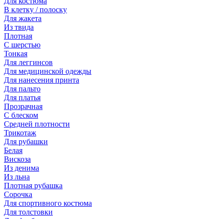
Для костюма
В клетку / полоску
Для жакета
Из твида
Плотная
С шерстью
Тонкая
Для леггинсов
Для медицинской одежды
Для нанесения принта
Для пальто
Для платья
Прозрачная
С блеском
Средней плотности
Трикотаж
Для рубашки
Белая
Вискоза
Из денима
Из льна
Плотная рубашка
Сорочка
Для спортивного костюма
Для толстовки