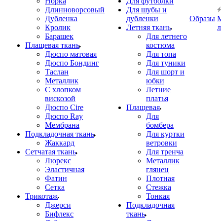
Норка
Для футболки
Длинноворсовый
Для шубы и
Дубленка
дубленки
Образы
Кролик
Летняя ткань
Барашек
Для летнего
Плащевая ткань
костюма
Дюспо матовая
Для топа
Дюспо Бондинг
Для туники
Таслан
Для шорт и
Металлик
юбки
С хлопком
Летние
вискозой
платья
Дюспо Cire
Плащевая
Дюспо Ray
Для
Мембрана
бомбера
Подкладочная ткань
Для куртки
Жаккард
ветровки
Сетчатая ткань
Для тренча
Люрекс
Металлик
Эластичная
глянец
Фатин
Плотная
Сетка
Стежка
Трикотаж
Тонкая
Джерси
Подкладочная
Бифлекс
ткань