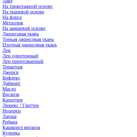
Лаке
На трикотажной основе
На тканевой основе
На флисе
Металлик
На замшевой основе
Джинсовая ткань
Тонкая джинсовая ткань
Плотная джинсовая ткань
Лен
Лен однотонный
Лен принтованный
Трикотаж
Джерси
Бифлекс
Дайвинг
Масло
Вискоза
Капитоне
Люрекс / Глиттер
Неопрен
Лапша
Рибана
Кашкорсе вискоза
Кулирка