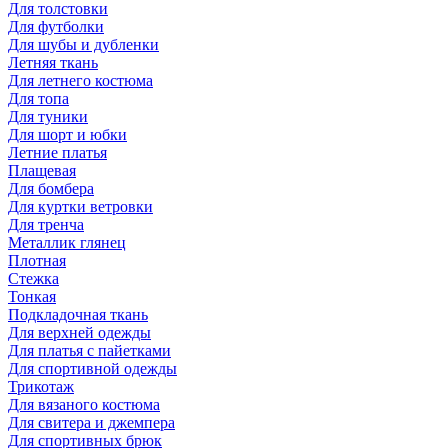
Для толстовки
Для футболки
Для шубы и дубленки
Летняя ткань
Для летнего костюма
Для топа
Для туники
Для шорт и юбки
Летние платья
Плащевая
Для бомбера
Для куртки ветровки
Для тренча
Металлик глянец
Плотная
Стежка
Тонкая
Подкладочная ткань
Для верхней одежды
Для платья с пайетками
Для спортивной одежды
Трикотаж
Для вязаного костюма
Для свитера и джемпера
Для спортивных брюк