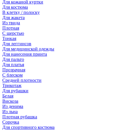
Для кожаной куртки
Для костюма
В клетку / полоску
Для жакета
Из твида
Плотная
С шерстью
Тонкая
Для леггинсов
Для медицинской одежды
Для нанесения принта
Для пальто
Для платья
Прозрачная
С блеском
Средней плотности
Трикотаж
Для рубашки
Белая
Вискоза
Из денима
Из льна
Плотная рубашка
Сорочка
Для спортивного костюма