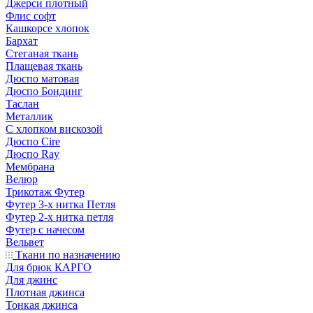
Джерси плотный
Флис софт
Кашкорсе хлопок
Бархат
Стеганая ткань
Плащевая ткань
Дюспо матовая
Дюспо Бондинг
Таслан
Металлик
С хлопком вискозой
Дюспо Cire
Дюспо Ray
Мембрана
Велюр
Трикотаж Футер
Футер 3-х нитка Петля
Футер 2-х нитка петля
Футер с начесом
Вельвет
Ткани по назначению
Для брюк КАРГО
Для джинс
Плотная джинса
Тонкая джинса