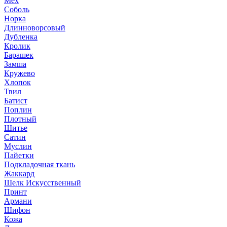
Мех
Соболь
Норка
Длинноворсовый
Дубленка
Кролик
Барашек
Замша
Кружево
Хлопок
Твил
Батист
Поплин
Плотный
Шитье
Сатин
Муслин
Пайетки
Подкладочная ткань
Жаккард
Шелк Искусственный
Принт
Армани
Шифон
Кожа