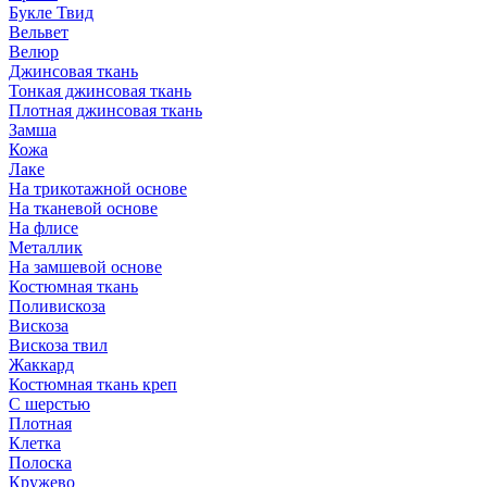
Букле Твид
Вельвет
Велюр
Джинсовая ткань
Тонкая джинсовая ткань
Плотная джинсовая ткань
Замша
Кожа
Лаке
На трикотажной основе
На тканевой основе
На флисе
Металлик
На замшевой основе
Костюмная ткань
Поливискоза
Вискоза
Вискоза твил
Жаккард
Костюмная ткань креп
С шерстью
Плотная
Клетка
Полоска
Кружево