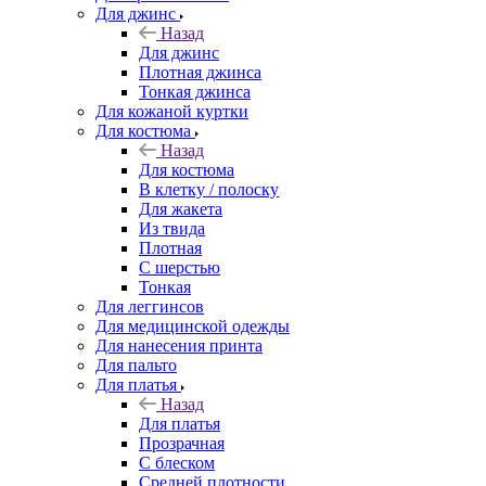
Для джинс
Назад
Для джинс
Плотная джинса
Тонкая джинса
Для кожаной куртки
Для костюма
Назад
Для костюма
В клетку / полоску
Для жакета
Из твида
Плотная
С шерстью
Тонкая
Для леггинсов
Для медицинской одежды
Для нанесения принта
Для пальто
Для платья
Назад
Для платья
Прозрачная
С блеском
Средней плотности