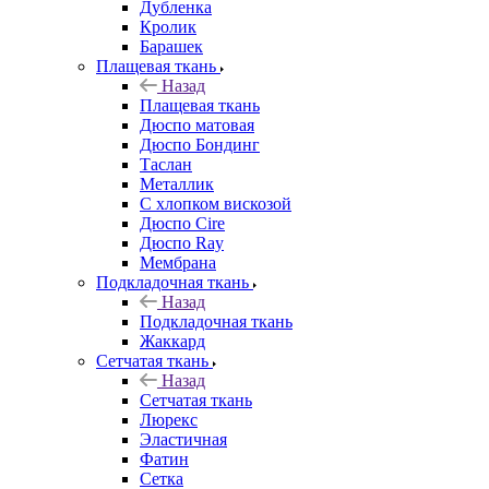
Дубленка
Кролик
Барашек
Плащевая ткань
Назад
Плащевая ткань
Дюспо матовая
Дюспо Бондинг
Таслан
Металлик
С хлопком вискозой
Дюспо Cire
Дюспо Ray
Мембрана
Подкладочная ткань
Назад
Подкладочная ткань
Жаккард
Сетчатая ткань
Назад
Сетчатая ткань
Люрекс
Эластичная
Фатин
Сетка