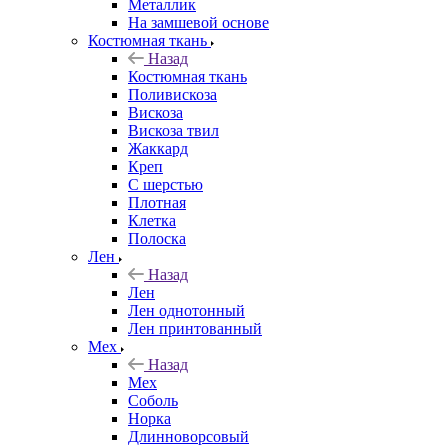
Металлик
На замшевой основе
Костюмная ткань
Назад
Костюмная ткань
Поливискоза
Вискоза
Вискоза твил
Жаккард
Креп
С шерстью
Плотная
Клетка
Полоска
Лен
Назад
Лен
Лен однотонный
Лен принтованный
Мех
Назад
Мех
Соболь
Норка
Длинноворсовый