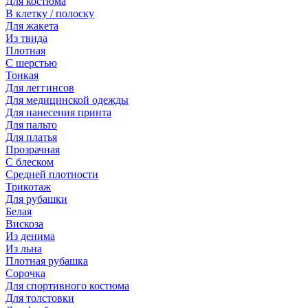
Для костюма
В клетку / полоску
Для жакета
Из твида
Плотная
С шерстью
Тонкая
Для леггинсов
Для медицинской одежды
Для нанесения принта
Для пальто
Для платья
Прозрачная
С блеском
Средней плотности
Трикотаж
Для рубашки
Белая
Вискоза
Из денима
Из льна
Плотная рубашка
Сорочка
Для спортивного костюма
Для толстовки