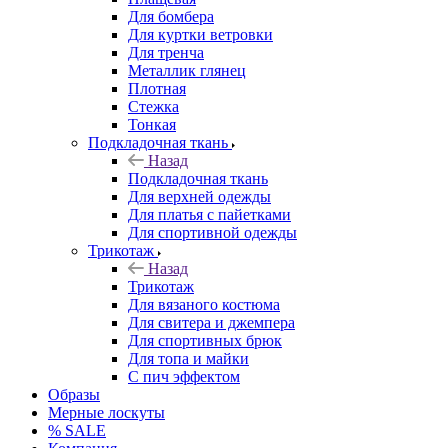
Для бомбера
Для куртки ветровки
Для тренча
Металлик глянец
Плотная
Стежка
Тонкая
Подкладочная ткань
Назад
Подкладочная ткань
Для верхней одежды
Для платья с пайетками
Для спортивной одежды
Трикотаж
Назад
Трикотаж
Для вязаного костюма
Для свитера и джемпера
Для спортивных брюк
Для топа и майки
С пич эффектом
Образы
Мерные лоскуты
% SALE