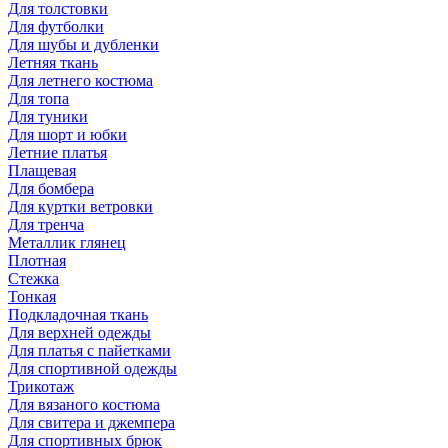
Для толстовки
Для футболки
Для шубы и дубленки
Летняя ткань
Для летнего костюма
Для топа
Для туники
Для шорт и юбки
Летние платья
Плащевая
Для бомбера
Для куртки ветровки
Для тренча
Металлик глянец
Плотная
Стежка
Тонкая
Подкладочная ткань
Для верхней одежды
Для платья с пайетками
Для спортивной одежды
Трикотаж
Для вязаного костюма
Для свитера и джемпера
Для спортивных брюк