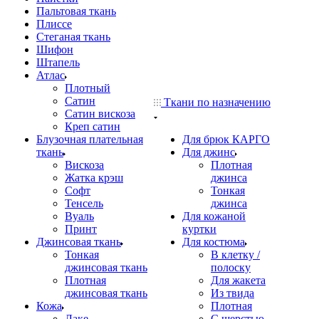
Пальтовая ткань
Плиссе
Стеганая ткань
Шифон
Штапель
Атлас
Плотный
Сатин
Ткани по назначению
Сатин вискоза
Креп сатин
Блузочная плательная
Для брюк КАРГО
ткань
Для джинс
Вискоза
Плотная
Жатка крэш
джинса
Софт
Тонкая
Тенсель
джинса
Вуаль
Для кожаной
Принт
куртки
Джинсовая ткань
Для костюма
Тонкая
В клетку /
джинсовая ткань
полоску
Плотная
Для жакета
джинсовая ткань
Из твида
Кожа
Плотная
Лаке
С шерстью