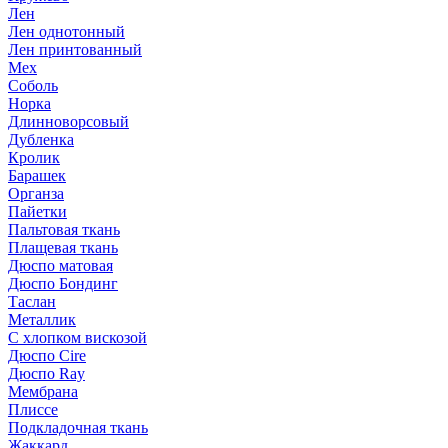
Лен
Лен однотонный
Лен принтованный
Мех
Соболь
Норка
Длинноворсовый
Дубленка
Кролик
Барашек
Органза
Пайетки
Пальтовая ткань
Плащевая ткань
Дюспо матовая
Дюспо Бондинг
Таслан
Металлик
С хлопком вискозой
Дюспо Cire
Дюспо Ray
Мембрана
Плиссе
Подкладочная ткань
Жаккард