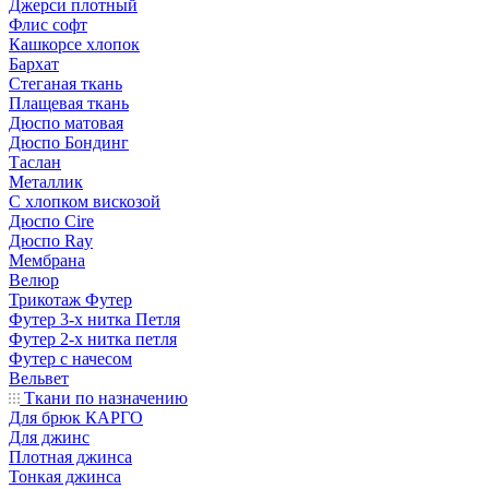
Джерси плотный
Флис софт
Кашкорсе хлопок
Бархат
Стеганая ткань
Плащевая ткань
Дюспо матовая
Дюспо Бондинг
Таслан
Металлик
С хлопком вискозой
Дюспо Cire
Дюспо Ray
Мембрана
Велюр
Трикотаж Футер
Футер 3-х нитка Петля
Футер 2-х нитка петля
Футер с начесом
Вельвет
Ткани по назначению
Для брюк КАРГО
Для джинс
Плотная джинса
Тонкая джинса