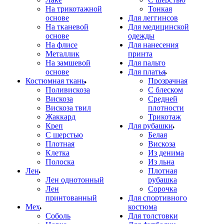
На трикотажной
Тонкая
основе
Для леггинсов
На тканевой
Для медицинской
основе
одежды
На флисе
Для нанесения
Металлик
принта
На замшевой
Для пальто
основе
Для платья
Костюмная ткань
Прозрачная
Поливискоза
С блеском
Вискоза
Средней
Вискоза твил
плотности
Жаккард
Трикотаж
Креп
Для рубашки
С шерстью
Белая
Плотная
Вискоза
Клетка
Из денима
Полоска
Из льна
Лен
Плотная
Лен однотонный
рубашка
Лен
Сорочка
принтованный
Для спортивного
Мех
костюма
Соболь
Для толстовки