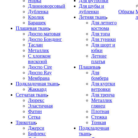
Норка
Для футболки
Длинноворсовый
Для шубы и
Дубленка
дубленки
Образы
Кролик
Летняя ткань
Барашек
Для летнего
Плащевая ткань
костюма
Дюспо матовая
Для топа
Дюспо Бондинг
Для туники
Таслан
Для шорт и
Металлик
юбки
С хлопком
Летние
вискозой
платья
Дюспо Cire
Плащевая
Дюспо Ray
Для
Мембрана
бомбера
Подкладочная ткань
Для куртки
Жаккард
ветровки
Сетчатая ткань
Для тренча
Люрекс
Металлик
Эластичная
глянец
Фатин
Плотная
Сетка
Стежка
Трикотаж
Тонкая
Джерси
Подкладочная
Бифлекс
ткань