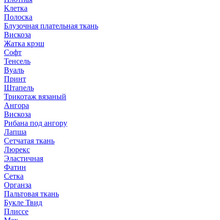
Клетка
Полоска
Блузочная плательная ткань
Вискоза
Жатка крэш
Софт
Тенсель
Вуаль
Принт
Штапель
Трикотаж вязаный
Ангора
Вискоза
Рибана под ангору
Лапша
Сетчатая ткань
Люрекс
Эластичная
Фатин
Сетка
Органза
Пальтовая ткань
Букле Твид
Плиссе