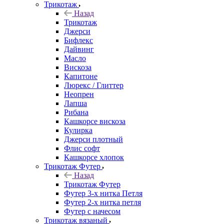
Трикотаж
Назад
Трикотаж
Джерси
Бифлекс
Дайвинг
Масло
Вискоза
Капитоне
Люрекс / Глиттер
Неопрен
Лапша
Рибана
Кашкорсе вискоза
Кулирка
Джерси плотный
Флис софт
Кашкорсе хлопок
Трикотаж Футер
Назад
Трикотаж Футер
Футер 3-х нитка Петля
Футер 2-х нитка петля
Футер с начесом
Трикотаж вязаный