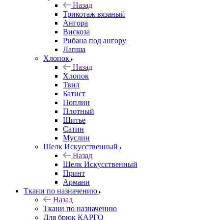
Назад
Трикотаж вязаный
Ангора
Вискоза
Рибана под ангору
Лапша
Хлопок
Назад
Хлопок
Твил
Батист
Поплин
Плотный
Шитье
Сатин
Муслин
Шелк Искусственный
Назад
Шелк Искусственный
Принт
Армани
Ткани по назначению
Назад
Ткани по назначению
Для брюк КАРГО