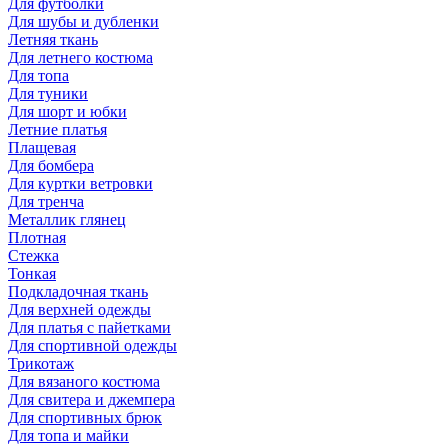
Для футболки
Для шубы и дубленки
Летняя ткань
Для летнего костюма
Для топа
Для туники
Для шорт и юбки
Летние платья
Плащевая
Для бомбера
Для куртки ветровки
Для тренча
Металлик глянец
Плотная
Стежка
Тонкая
Подкладочная ткань
Для верхней одежды
Для платья с пайетками
Для спортивной одежды
Трикотаж
Для вязаного костюма
Для свитера и джемпера
Для спортивных брюк
Для топа и майки