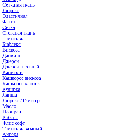
Сетчатая ткань
Люрекс
Эластичная
Фатин
Сетка
Стеганая ткань
Трикотаж
Бифлекс
Вискоза
Дайвинг
Джерси
Джерси плотный
Капитоне
Кашкорсе вискоза
Кашкорсе хлопок
Кулирка
Лапша
Люрекс / Глиттер
Масло
Неопрен
Рибана
Флис софт
Трикотаж вязаный
Ангора
Вискоза