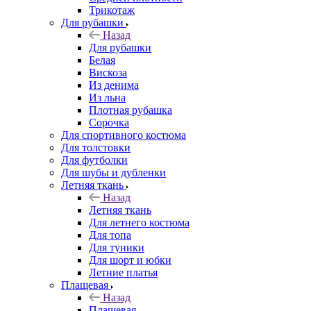
Трикотаж
Для рубашки
Назад
Для рубашки
Белая
Вискоза
Из денима
Из льна
Плотная рубашка
Сорочка
Для спортивного костюма
Для толстовки
Для футболки
Для шубы и дубленки
Летняя ткань
Назад
Летняя ткань
Для летнего костюма
Для топа
Для туники
Для шорт и юбки
Летние платья
Плащевая
Назад
Плащевая