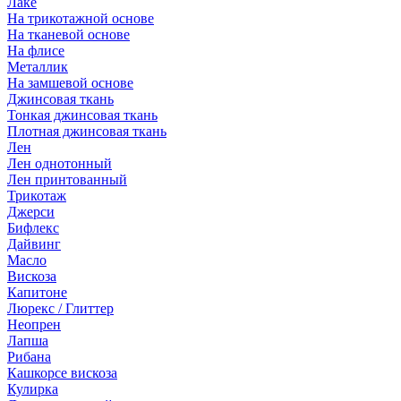
Лаке
На трикотажной основе
На тканевой основе
На флисе
Металлик
На замшевой основе
Джинсовая ткань
Тонкая джинсовая ткань
Плотная джинсовая ткань
Лен
Лен однотонный
Лен принтованный
Трикотаж
Джерси
Бифлекс
Дайвинг
Масло
Вискоза
Капитоне
Люрекс / Глиттер
Неопрен
Лапша
Рибана
Кашкорсе вискоза
Кулирка