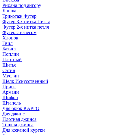
Рибана под ангору
Лапша
Трикотаж Футер
Футер 3-х нитка Петля
Футер 2-х нитка петля
Футер с начесом
Хлопок
Твил
Батист
Поплин
Плотный
Шитье
Сатин
Муслин
Шелк Искусственный
Принт
Армани
Шифон
Штапель
Для брюк КАРГО
Для джинс
Плотная джинса
Тонкая джинса
Для кожаной куртки