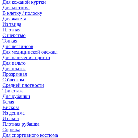
Для кожаной куртки
Для костюма
В клетку / полоску
Для жакета
Из твида
Плотная
С шерстью
Тонкая
Для леггинсов
Для медицинской одежды
Для нанесения принта
Для пальто
Для платья
Прозрачная
С блеском
Средней плотности
Трикотаж
Для рубашки
Белая
Вискоза
Из денима
Из льна
Плотная рубашка
Сорочка
Для спортивного костюма