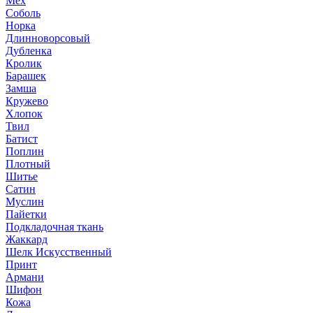
Мех
Соболь
Норка
Длинноворсовый
Дубленка
Кролик
Барашек
Замша
Кружево
Хлопок
Твил
Батист
Поплин
Плотный
Шитье
Сатин
Муслин
Пайетки
Подкладочная ткань
Жаккард
Шелк Искусственный
Принт
Армани
Шифон
Кожа