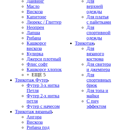
Дайвинг
Для
Масло
верхней
Вискоза
одежды
Капитоне
Для платья
Люрекс / Глиттер
с пайетками
Неопрен
Для
Лапша
спортивной
Рибана
одежды
Кашкорсе
Трикотаж
вискоза
Для
Кулирка
вязаного
Джерси плотный
костюма
Флис софт
Для свитера
Кашкорсе хлопок
и джемпера
+ ЕЩЕ 5
Для
Трикотаж Футер
спортивных
Футер 3-х нитка
брюк
Петля
Для топа и
Футер 2-х нитка
майки
петля
С пич
Футер с начесом
эффектом
Трикотаж вязаный
Ангора
Вискоза
Рибана под