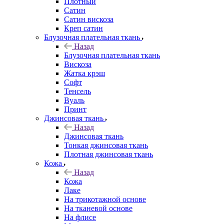
Плотный
Сатин
Сатин вискоза
Креп сатин
Блузочная плательная ткань
Назад
Блузочная плательная ткань
Вискоза
Жатка крэш
Софт
Тенсель
Вуаль
Принт
Джинсовая ткань
Назад
Джинсовая ткань
Тонкая джинсовая ткань
Плотная джинсовая ткань
Кожа
Назад
Кожа
Лаке
На трикотажной основе
На тканевой основе
На флисе