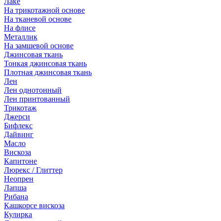
Лаке
На трикотажной основе
На тканевой основе
На флисе
Металлик
На замшевой основе
Джинсовая ткань
Тонкая джинсовая ткань
Плотная джинсовая ткань
Лен
Лен однотонный
Лен принтованный
Трикотаж
Джерси
Бифлекс
Дайвинг
Масло
Вискоза
Капитоне
Люрекс / Глиттер
Неопрен
Лапша
Рибана
Кашкорсе вискоза
Кулирка