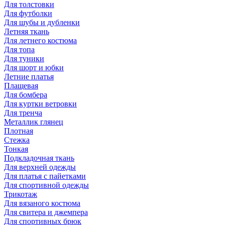
Для толстовки
Для футболки
Для шубы и дубленки
Летняя ткань
Для летнего костюма
Для топа
Для туники
Для шорт и юбки
Летние платья
Плащевая
Для бомбера
Для куртки ветровки
Для тренча
Металлик глянец
Плотная
Стежка
Тонкая
Подкладочная ткань
Для верхней одежды
Для платья с пайетками
Для спортивной одежды
Трикотаж
Для вязаного костюма
Для свитера и джемпера
Для спортивных брюк