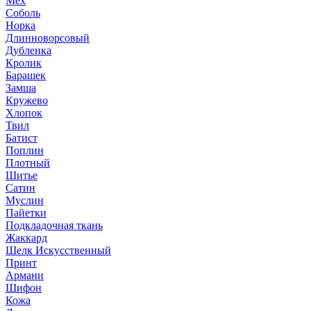
Мех
Соболь
Норка
Длинноворсовый
Дубленка
Кролик
Барашек
Замша
Кружево
Хлопок
Твил
Батист
Поплин
Плотный
Шитье
Сатин
Муслин
Пайетки
Подкладочная ткань
Жаккард
Шелк Искусственный
Принт
Армани
Шифон
Кожа