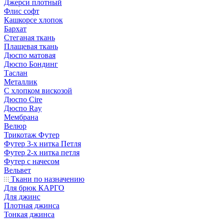
Джерси плотный
Флис софт
Кашкорсе хлопок
Бархат
Стеганая ткань
Плащевая ткань
Дюспо матовая
Дюспо Бондинг
Таслан
Металлик
С хлопком вискозой
Дюспо Cire
Дюспо Ray
Мембрана
Велюр
Трикотаж Футер
Футер 3-х нитка Петля
Футер 2-х нитка петля
Футер с начесом
Вельвет
Ткани по назначению
Для брюк КАРГО
Для джинс
Плотная джинса
Тонкая джинса