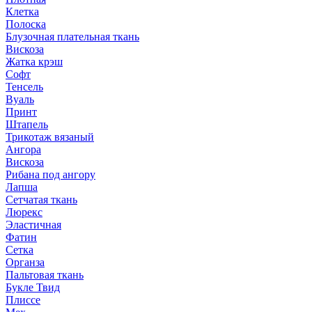
Клетка
Полоска
Блузочная плательная ткань
Вискоза
Жатка крэш
Софт
Тенсель
Вуаль
Принт
Штапель
Трикотаж вязаный
Ангора
Вискоза
Рибана под ангору
Лапша
Сетчатая ткань
Люрекс
Эластичная
Фатин
Сетка
Органза
Пальтовая ткань
Букле Твид
Плиссе