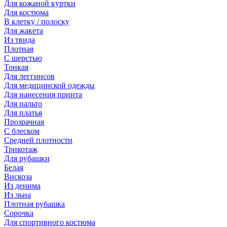
Для кожаной куртки
Для костюма
В клетку / полоску
Для жакета
Из твида
Плотная
С шерстью
Тонкая
Для леггинсов
Для медицинской одежды
Для нанесения принта
Для пальто
Для платья
Прозрачная
С блеском
Средней плотности
Трикотаж
Для рубашки
Белая
Вискоза
Из денима
Из льна
Плотная рубашка
Сорочка
Для спортивного костюма