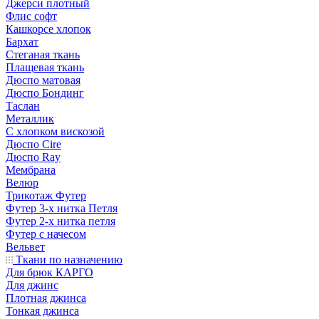
Джерси плотный
Флис софт
Кашкорсе хлопок
Бархат
Стеганая ткань
Плащевая ткань
Дюспо матовая
Дюспо Бондинг
Таслан
Металлик
С хлопком вискозой
Дюспо Cire
Дюспо Ray
Мембрана
Велюр
Трикотаж Футер
Футер 3-х нитка Петля
Футер 2-х нитка петля
Футер с начесом
Вельвет
Ткани по назначению
Для брюк КАРГО
Для джинс
Плотная джинса
Тонкая джинса