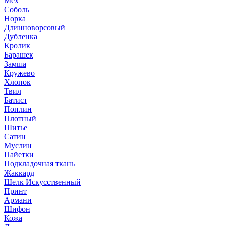
Мех
Соболь
Норка
Длинноворсовый
Дубленка
Кролик
Барашек
Замша
Кружево
Хлопок
Твил
Батист
Поплин
Плотный
Шитье
Сатин
Муслин
Пайетки
Подкладочная ткань
Жаккард
Шелк Искусственный
Принт
Армани
Шифон
Кожа