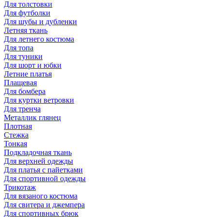
Для толстовки
Для футболки
Для шубы и дубленки
Летняя ткань
Для летнего костюма
Для топа
Для туники
Для шорт и юбки
Летние платья
Плащевая
Для бомбера
Для куртки ветровки
Для тренча
Металлик глянец
Плотная
Стежка
Тонкая
Подкладочная ткань
Для верхней одежды
Для платья с пайетками
Для спортивной одежды
Трикотаж
Для вязаного костюма
Для свитера и джемпера
Для спортивных брюк