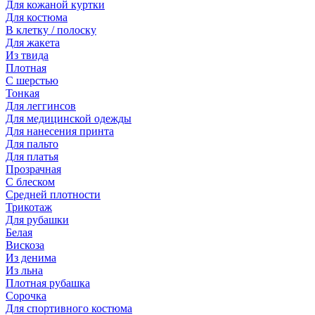
Для кожаной куртки
Для костюма
В клетку / полоску
Для жакета
Из твида
Плотная
С шерстью
Тонкая
Для леггинсов
Для медицинской одежды
Для нанесения принта
Для пальто
Для платья
Прозрачная
С блеском
Средней плотности
Трикотаж
Для рубашки
Белая
Вискоза
Из денима
Из льна
Плотная рубашка
Сорочка
Для спортивного костюма