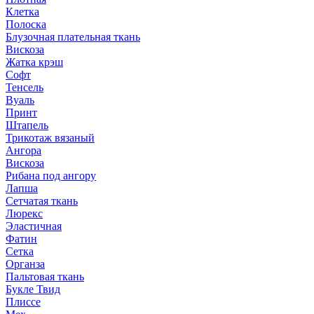
Клетка
Полоска
Блузочная плательная ткань
Вискоза
Жатка крэш
Софт
Тенсель
Вуаль
Принт
Штапель
Трикотаж вязаный
Ангора
Вискоза
Рибана под ангору
Лапша
Сетчатая ткань
Люрекс
Эластичная
Фатин
Сетка
Органза
Пальтовая ткань
Букле Твид
Плиссе