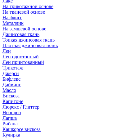
Лаке
На трикотажной основе
На тканевой основе
На флисе
Металлик
На замшевой основе
Джинсовая ткань
Тонкая джинсовая ткань
Плотная джинсовая ткань
Лен
Лен однотонный
Лен принтованный
Трикотаж
Джерси
Бифлекс
Дайвинг
Масло
Вискоза
Капитоне
Люрекс / Глиттер
Неопрен
Лапша
Рибана
Кашкорсе вискоза
Кулирка