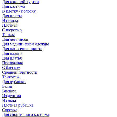
Для кожаной куртки
Для костюма
В клетку / полоску
Для жакета
Из твида
Плотная
С шерстью
Тонкая
Для леггинсов
Для медицинской одежды
Для нанесения принта
Для пальто
Для платья
Прозрачная
С блеском
Средней плотности
Трикотаж
Для рубашки
Белая
Вискоза
Из денима
Из льна
Плотная рубашка
Сорочка
Для спортивного костюма