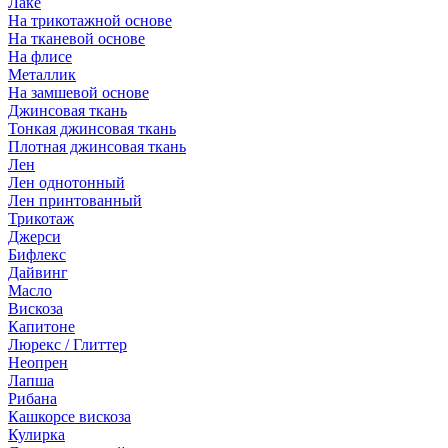
Лаке
На трикотажной основе
На тканевой основе
На флисе
Металлик
На замшевой основе
Джинсовая ткань
Тонкая джинсовая ткань
Плотная джинсовая ткань
Лен
Лен однотонный
Лен принтованный
Трикотаж
Джерси
Бифлекс
Дайвинг
Масло
Вискоза
Капитоне
Люрекс / Глиттер
Неопрен
Лапша
Рибана
Кашкорсе вискоза
Кулирка