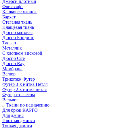
Джерси плотный
Флис софт
Кашкорсе хлопок
Бархат
Стеганая ткань
Плащевая ткань
Дюспо матовая
Дюспо Бондинг
Таслан
Металлик
С хлопком вискозой
Дюспо Cire
Дюспо Ray
Мембрана
Велюр
Трикотаж Футер
Футер 3-х нитка Петля
Футер 2-х нитка петля
Футер с начесом
Вельвет
Ткани по назначению
Для брюк КАРГО
Для джинс
Плотная джинса
Тонкая джинса