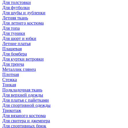
Для толстовки
Для футболки
Для шубы и дубленки
Летняя ткань
Для летнего костюма
Для топа
Для туники
Для шорт и юбки
Летние платья
Плащевая
Для бомбера
Для куртки ветровки
Для тренча
Металлик глянец
Плотная
Стежка
Тонкая
Подкладочная ткань
Для верхней одежды
Для платья с пайетками
Для спортивной одежды
Трикотаж
Для вязаного костюма
Для свитера и джемпера
Для спортивных брюк