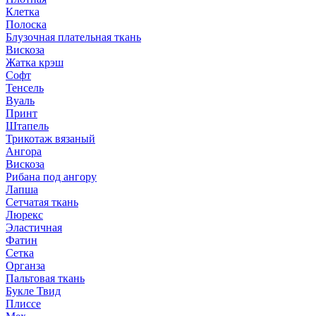
Клетка
Полоска
Блузочная плательная ткань
Вискоза
Жатка крэш
Софт
Тенсель
Вуаль
Принт
Штапель
Трикотаж вязаный
Ангора
Вискоза
Рибана под ангору
Лапша
Сетчатая ткань
Люрекс
Эластичная
Фатин
Сетка
Органза
Пальтовая ткань
Букле Твид
Плиссе