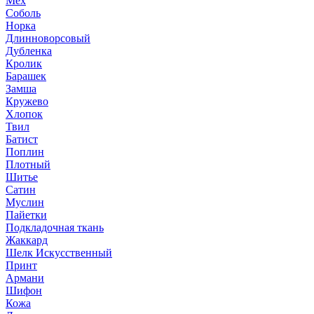
Мех
Соболь
Норка
Длинноворсовый
Дубленка
Кролик
Барашек
Замша
Кружево
Хлопок
Твил
Батист
Поплин
Плотный
Шитье
Сатин
Муслин
Пайетки
Подкладочная ткань
Жаккард
Шелк Искусственный
Принт
Армани
Шифон
Кожа