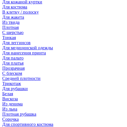
Для кожаной куртки
Для костюма
В клетку / полоску
Для жакета
Из твида
Плотная
С шерстью
Тонкая
Для леггинсов
Для медицинской одежды
Для нанесения принта
Для пальто
Для платья
Прозрачная
С блеском
Средней плотности
Трикотаж
Для рубашки
Белая
Вискоза
Из денима
Из льна
Плотная рубашка
Сорочка
Для спортивного костюма