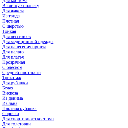
Для костюма
В клетку / полоску
Для жакета
Из твида
Плотная
С шерстью
Тонкая
Для леггинсов
Для медицинской одежды
Для нанесения принта
Для пальто
Для платья
Прозрачная
С блеском
Средней плотности
Трикотаж
Для рубашки
Белая
Вискоза
Из денима
Из льна
Плотная рубашка
Сорочка
Для спортивного костюма
Для толстовки