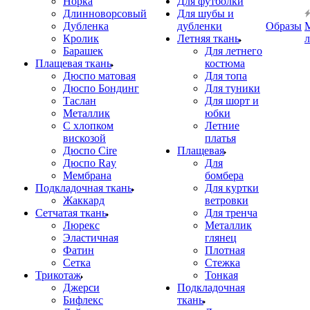
Норка
Для футболки
Длинноворсовый
Для шубы и
Дубленка
дубленки
Образы
Кролик
Летняя ткань
Барашек
Для летнего
Плащевая ткань
костюма
Дюспо матовая
Для топа
Дюспо Бондинг
Для туники
Таслан
Для шорт и
Металлик
юбки
С хлопком
Летние
вискозой
платья
Дюспо Cire
Плащевая
Дюспо Ray
Для
Мембрана
бомбера
Подкладочная ткань
Для куртки
Жаккард
ветровки
Сетчатая ткань
Для тренча
Люрекс
Металлик
Эластичная
глянец
Фатин
Плотная
Сетка
Стежка
Трикотаж
Тонкая
Джерси
Подкладочная
Бифлекс
ткань