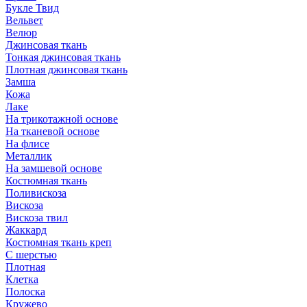
Букле Твид
Вельвет
Велюр
Джинсовая ткань
Тонкая джинсовая ткань
Плотная джинсовая ткань
Замша
Кожа
Лаке
На трикотажной основе
На тканевой основе
На флисе
Металлик
На замшевой основе
Костюмная ткань
Поливискоза
Вискоза
Вискоза твил
Жаккард
Костюмная ткань креп
С шерстью
Плотная
Клетка
Полоска
Кружево