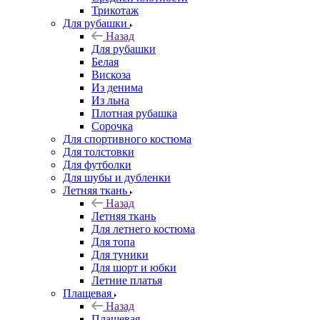
Трикотаж
Для рубашки
Назад
Для рубашки
Белая
Вискоза
Из денима
Из льна
Плотная рубашка
Сорочка
Для спортивного костюма
Для толстовки
Для футболки
Для шубы и дубленки
Летняя ткань
Назад
Летняя ткань
Для летнего костюма
Для топа
Для туники
Для шорт и юбки
Летние платья
Плащевая
Назад
Плащевая