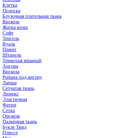
Клетка
Полоска
Блузочная плательная ткань
Вискоза
Жатка крэш
Софт
Тенсель
Вуаль
Принт
Штапель
Трикотаж вязаный
Ангора
Вискоза
Рибана под ангору
Лапша
Сетчатая ткань
Люрекс
Эластичная
Фатин
Сетка
Органза
Пальтовая ткань
Букле Твид
Плиссе