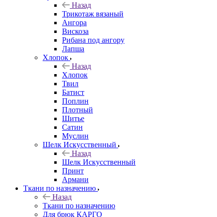
Назад
Трикотаж вязаный
Ангора
Вискоза
Рибана под ангору
Лапша
Хлопок
Назад
Хлопок
Твил
Батист
Поплин
Плотный
Шитье
Сатин
Муслин
Шелк Искусственный
Назад
Шелк Искусственный
Принт
Армани
Ткани по назначению
Назад
Ткани по назначению
Для брюк КАРГО