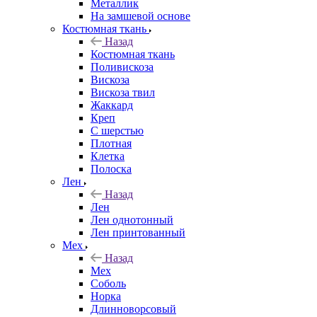
Металлик
На замшевой основе
Костюмная ткань
Назад
Костюмная ткань
Поливискоза
Вискоза
Вискоза твил
Жаккард
Креп
С шерстью
Плотная
Клетка
Полоска
Лен
Назад
Лен
Лен однотонный
Лен принтованный
Мех
Назад
Мех
Соболь
Норка
Длинноворсовый