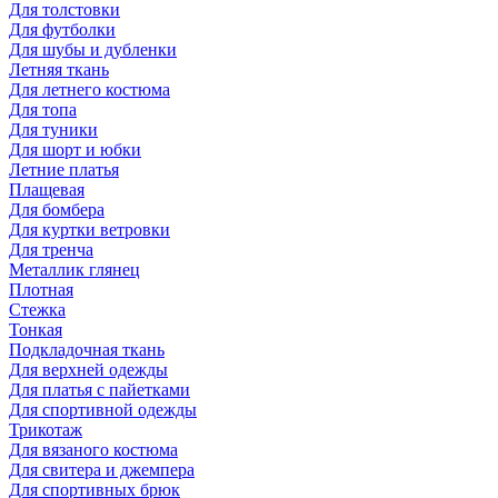
Для толстовки
Для футболки
Для шубы и дубленки
Летняя ткань
Для летнего костюма
Для топа
Для туники
Для шорт и юбки
Летние платья
Плащевая
Для бомбера
Для куртки ветровки
Для тренча
Металлик глянец
Плотная
Стежка
Тонкая
Подкладочная ткань
Для верхней одежды
Для платья с пайетками
Для спортивной одежды
Трикотаж
Для вязаного костюма
Для свитера и джемпера
Для спортивных брюк