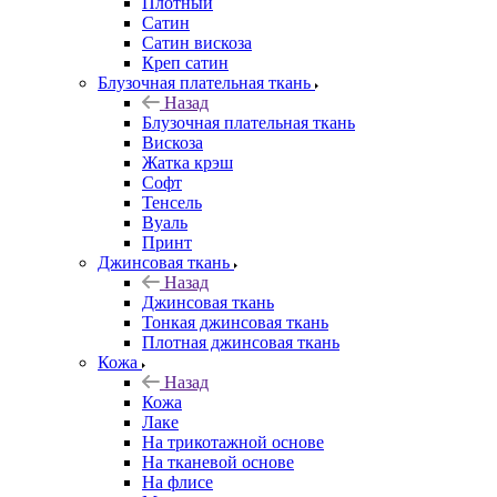
Плотный
Сатин
Сатин вискоза
Креп сатин
Блузочная плательная ткань
Назад
Блузочная плательная ткань
Вискоза
Жатка крэш
Софт
Тенсель
Вуаль
Принт
Джинсовая ткань
Назад
Джинсовая ткань
Тонкая джинсовая ткань
Плотная джинсовая ткань
Кожа
Назад
Кожа
Лаке
На трикотажной основе
На тканевой основе
На флисе