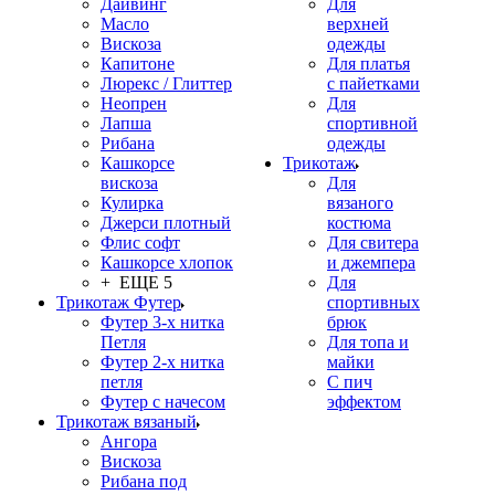
Дайвинг
Для
Масло
верхней
Вискоза
одежды
Капитоне
Для платья
Люрекс / Глиттер
с пайетками
Неопрен
Для
Лапша
спортивной
Рибана
одежды
Кашкорсе
Трикотаж
вискоза
Для
Кулирка
вязаного
Джерси плотный
костюма
Флис софт
Для свитера
Кашкорсе хлопок
и джемпера
+ ЕЩЕ 5
Для
Трикотаж Футер
спортивных
Футер 3-х нитка
брюк
Петля
Для топа и
Футер 2-х нитка
майки
петля
С пич
Футер с начесом
эффектом
Трикотаж вязаный
Ангора
Вискоза
Рибана под