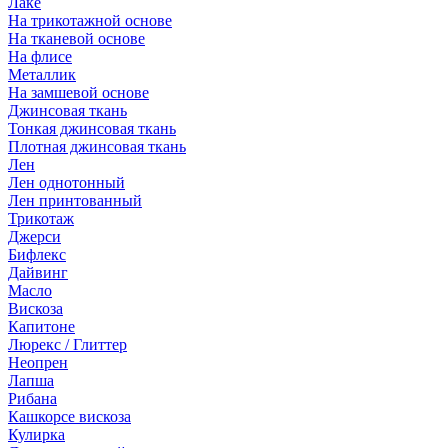
Лаке
На трикотажной основе
На тканевой основе
На флисе
Металлик
На замшевой основе
Джинсовая ткань
Тонкая джинсовая ткань
Плотная джинсовая ткань
Лен
Лен однотонный
Лен принтованный
Трикотаж
Джерси
Бифлекс
Дайвинг
Масло
Вискоза
Капитоне
Люрекс / Глиттер
Неопрен
Лапша
Рибана
Кашкорсе вискоза
Кулирка