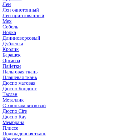
Лен
Лен однотонный
Лен принтованный
Мех
Соболь
Норка
Длинноворсовый
Дубленка
Кролик
Барашек
Органза
Пайетки
Пальтовая ткань
Плащевая ткань
Дюспо матовая
Дюспо Бондинг
Таслан
Металлик
С хлопком вискозой
Дюспо Cire
Дюспо Ray
Мембрана
Плиссе
Подкладочная ткань
Жаккард