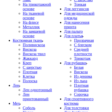
На трикотажной
Тонкая
основе
Для леггинсов
На тканевой
Для медицинской
основе
одежды
На флисе
Для нанесения
Металлик
принта
На замшевой
Для пальто
основе
Для платья
Костюмная ткань
Прозрачная
Поливискоза
С блеском
Вискоза
Средней
Вискоза твил
плотности
Жаккард
Трикотаж
Креп
Для рубашки
С шерстью
Белая
Плотная
Вискоза
Клетка
Из денима
Полоска
Из льна
Лен
Плотная
Лен однотонный
рубашка
Лен
Сорочка
принтованный
Для спортивного
Мех
костюма
Соболь
Для толстовки