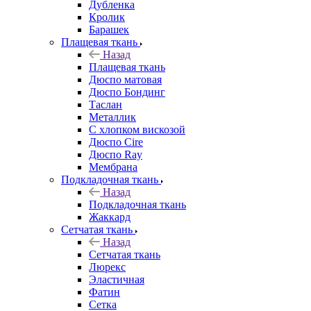
Дубленка
Кролик
Барашек
Плащевая ткань
Назад
Плащевая ткань
Дюспо матовая
Дюспо Бондинг
Таслан
Металлик
С хлопком вискозой
Дюспо Cire
Дюспо Ray
Мембрана
Подкладочная ткань
Назад
Подкладочная ткань
Жаккард
Сетчатая ткань
Назад
Сетчатая ткань
Люрекс
Эластичная
Фатин
Сетка