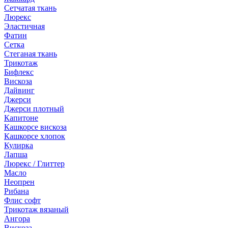
Сетчатая ткань
Люрекс
Эластичная
Фатин
Сетка
Стеганая ткань
Трикотаж
Бифлекс
Вискоза
Дайвинг
Джерси
Джерси плотный
Капитоне
Кашкорсе вискоза
Кашкорсе хлопок
Кулирка
Лапша
Люрекс / Глиттер
Масло
Неопрен
Рибана
Флис софт
Трикотаж вязаный
Ангора
Вискоза