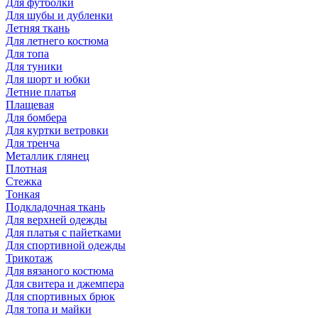
Для футболки
Для шубы и дубленки
Летняя ткань
Для летнего костюма
Для топа
Для туники
Для шорт и юбки
Летние платья
Плащевая
Для бомбера
Для куртки ветровки
Для тренча
Металлик глянец
Плотная
Стежка
Тонкая
Подкладочная ткань
Для верхней одежды
Для платья с пайетками
Для спортивной одежды
Трикотаж
Для вязаного костюма
Для свитера и джемпера
Для спортивных брюк
Для топа и майки