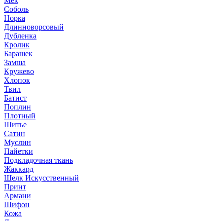
Мех
Соболь
Норка
Длинноворсовый
Дубленка
Кролик
Барашек
Замша
Кружево
Хлопок
Твил
Батист
Поплин
Плотный
Шитье
Сатин
Муслин
Пайетки
Подкладочная ткань
Жаккард
Шелк Искусственный
Принт
Армани
Шифон
Кожа