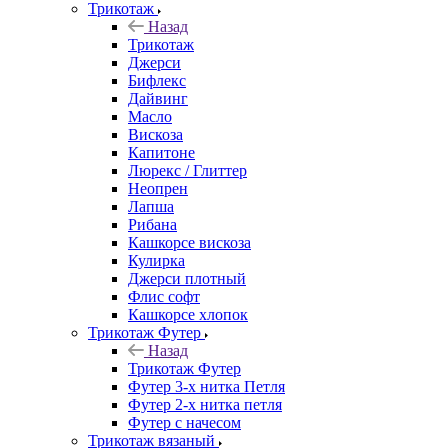
Трикотаж
Назад
Трикотаж
Джерси
Бифлекс
Дайвинг
Масло
Вискоза
Капитоне
Люрекс / Глиттер
Неопрен
Лапша
Рибана
Кашкорсе вискоза
Кулирка
Джерси плотный
Флис софт
Кашкорсе хлопок
Трикотаж Футер
Назад
Трикотаж Футер
Футер 3-х нитка Петля
Футер 2-х нитка петля
Футер с начесом
Трикотаж вязаный