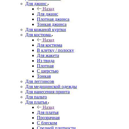
Для джинс
Назад
Для джинс
Плотная джинса
Тонкая джинса
Для кожаной куртки
Для костюма
Назад
Для костюма
В клетку / полоску
Для жакета
Из твида
Плотная
С шерстью
Тонкая
Для леггинсов
Для медицинской одежды
Для нанесения принта
Для пальто
Для платья
Назад
Для платья
Прозрачная
С блеском
Средней плотности