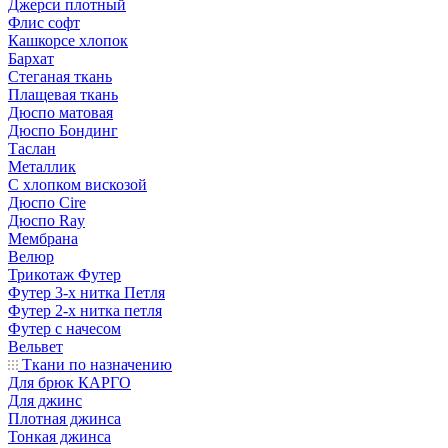
Джерси плотный
Флис софт
Кашкорсе хлопок
Бархат
Стеганая ткань
Плащевая ткань
Дюспо матовая
Дюспо Бондинг
Таслан
Металлик
С хлопком вискозой
Дюспо Cire
Дюспо Ray
Мембрана
Велюр
Трикотаж Футер
Футер 3-х нитка Петля
Футер 2-х нитка петля
Футер с начесом
Вельвет
Ткани по назначению
Для брюк КАРГО
Для джинс
Плотная джинса
Тонкая джинса