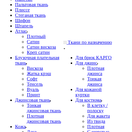
Пальтовая ткань
Плиссе
Стеганая ткань
Шифон
Штапель
Атлас
Плотный
Сатин
Ткани по назначению
Сатин вискоза
Креп сатин
Блузочная плательная
Для брюк КАРГО
ткань
Для джинс
Вискоза
Плотная
Жатка крэш
джинса
Софт
Тонкая
Тенсель
джинса
Вуаль
Для кожаной
Принт
куртки
Джинсовая ткань
Для костюма
Тонкая
В клетку /
джинсовая ткань
полоску
Плотная
Для жакета
джинсовая ткань
Из твида
Кожа
Плотная
Лаке
С шерстью