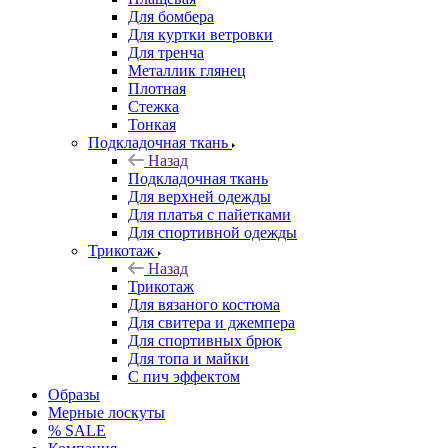
Для бомбера
Для куртки ветровки
Для тренча
Металлик глянец
Плотная
Стежка
Тонкая
Подкладочная ткань
Назад
Подкладочная ткань
Для верхней одежды
Для платья с пайетками
Для спортивной одежды
Трикотаж
Назад
Трикотаж
Для вязаного костюма
Для свитера и джемпера
Для спортивных брюк
Для топа и майки
С пич эффектом
Образы
Мерные лоскуты
% SALE