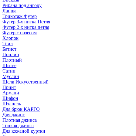
Рибана под ангору
Лапша
Трикотаж Футер
Футер 3-х нитка Петля
Футер 2-х нитка петля
Футер с начесом
Хлопок
Твил
Батист
Поплин
Плотный
Шитье
Сатин
Муслин
Шелк Искусственный
Принт
Армани
Шифон
Штапель
Для брюк КАРГО
Для джинс
Плотная джинса
Тонкая джинса
Для кожаной куртки