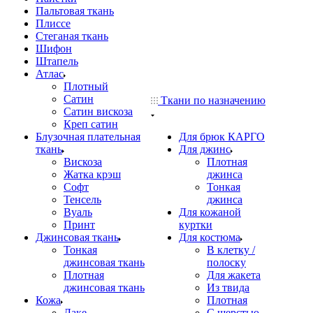
Пальтовая ткань
Плиссе
Стеганая ткань
Шифон
Штапель
Атлас
Плотный
Сатин
Ткани по назначению
Сатин вискоза
Креп сатин
Блузочная плательная
Для брюк КАРГО
ткань
Для джинс
Вискоза
Плотная
Жатка крэш
джинса
Софт
Тонкая
Тенсель
джинса
Вуаль
Для кожаной
Принт
куртки
Джинсовая ткань
Для костюма
Тонкая
В клетку /
джинсовая ткань
полоску
Плотная
Для жакета
джинсовая ткань
Из твида
Кожа
Плотная
Лаке
С шерстью