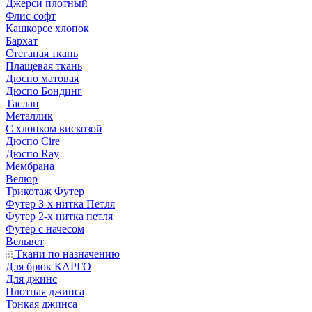
Джерси плотный
Флис софт
Кашкорсе хлопок
Бархат
Стеганая ткань
Плащевая ткань
Дюспо матовая
Дюспо Бондинг
Таслан
Металлик
С хлопком вискозой
Дюспо Cire
Дюспо Ray
Мембрана
Велюр
Трикотаж Футер
Футер 3-х нитка Петля
Футер 2-х нитка петля
Футер с начесом
Вельвет
Ткани по назначению
Для брюк КАРГО
Для джинс
Плотная джинса
Тонкая джинса