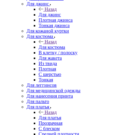
Для джинс
Назад
Для джинс
Плотная джинса
Тонкая джинса
Для кожаной куртки
Для костюма
Назад
Для костюма
В клетку / полоску
Для жакета
Из твида
Плотная
С шерстью
Тонкая
Для леггинсов
Для медицинской одежды
Для нанесения принта
Для пальто
Для платья
Назад
Для платья
Прозрачная
С блеском
Средней плотности