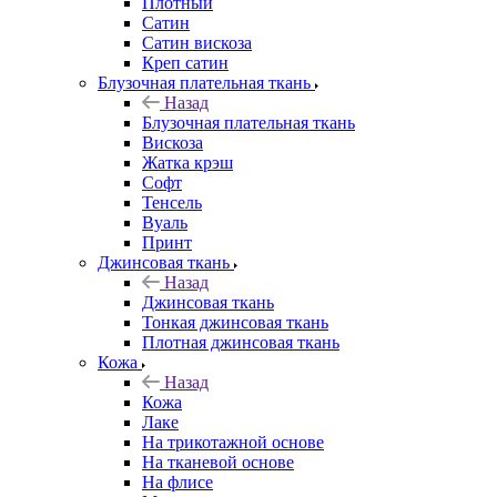
Плотный
Сатин
Сатин вискоза
Креп сатин
Блузочная плательная ткань
Назад
Блузочная плательная ткань
Вискоза
Жатка крэш
Софт
Тенсель
Вуаль
Принт
Джинсовая ткань
Назад
Джинсовая ткань
Тонкая джинсовая ткань
Плотная джинсовая ткань
Кожа
Назад
Кожа
Лаке
На трикотажной основе
На тканевой основе
На флисе