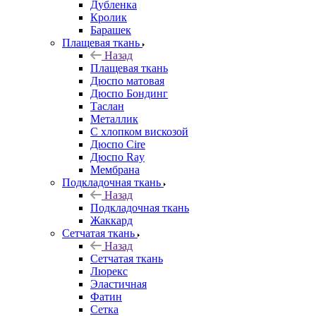
Дубленка
Кролик
Барашек
Плащевая ткань
Назад
Плащевая ткань
Дюспо матовая
Дюспо Бондинг
Таслан
Металлик
С хлопком вискозой
Дюспо Cire
Дюспо Ray
Мембрана
Подкладочная ткань
Назад
Подкладочная ткань
Жаккард
Сетчатая ткань
Назад
Сетчатая ткань
Люрекс
Эластичная
Фатин
Сетка