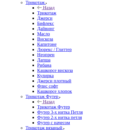
Трикотаж
Назад
Трикотаж
Джерси
Бифлекс
Дайвинг
Масло
Вискоза
Капитоне
Люрекс / Глиттер
Неопрен
Лапша
Рибана
Кашкорсе вискоза
Кулирка
Джерси плотный
Флис софт
Кашкорсе хлопок
Трикотаж Футер
Назад
Трикотаж Футер
Футер 3-х нитка Петля
Футер 2-х нитка петля
Футер с начесом
Трикотаж вязаный