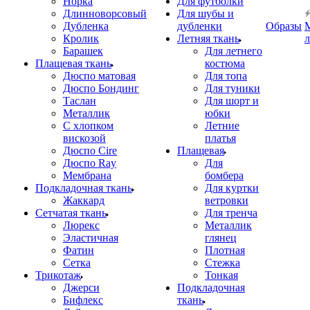
Норка
Для футболки
Длинноворсовый
Для шубы и
Дубленка
дубленки
Образы
Кролик
Летняя ткань
Барашек
Для летнего
Плащевая ткань
костюма
Дюспо матовая
Для топа
Дюспо Бондинг
Для туники
Таслан
Для шорт и
Металлик
юбки
С хлопком
Летние
вискозой
платья
Дюспо Cire
Плащевая
Дюспо Ray
Для
Мембрана
бомбера
Подкладочная ткань
Для куртки
Жаккард
ветровки
Сетчатая ткань
Для тренча
Люрекс
Металлик
Эластичная
глянец
Фатин
Плотная
Сетка
Стежка
Трикотаж
Тонкая
Джерси
Подкладочная
Бифлекс
ткань