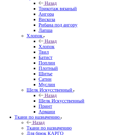
Назад
Трикотаж вязаный
Ангора
Вискоза
Рибана под ангору
Лапша
Хлопок
Назад
Хлопок
Твил
Батист
Поплин
Плотный
Шитье
Сатин
Муслин
Шелк Искусственный
Назад
Шелк Искусственный
Принт
Армани
Ткани по назначению
Назад
Ткани по назначению
Для брюк КАРГО