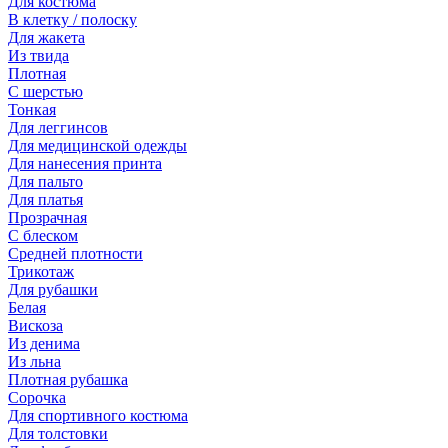
Для костюма
В клетку / полоску
Для жакета
Из твида
Плотная
С шерстью
Тонкая
Для леггинсов
Для медицинской одежды
Для нанесения принта
Для пальто
Для платья
Прозрачная
С блеском
Средней плотности
Трикотаж
Для рубашки
Белая
Вискоза
Из денима
Из льна
Плотная рубашка
Сорочка
Для спортивного костюма
Для толстовки