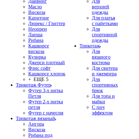
Дайвинг
Для
Масло
верхней
Вискоза
одежды
Капитоне
Для платья
Люрекс / Глиттер
с пайетками
Неопрен
Для
Лапша
спортивной
Рибана
одежды
Кашкорсе
Трикотаж
вискоза
Для
Кулирка
вязаного
Джерси плотный
костюма
Флис софт
Для свитера
Кашкорсе хлопок
и джемпера
+ ЕЩЕ 5
Для
Трикотаж Футер
спортивных
Футер 3-х нитка
брюк
Петля
Для топа и
Футер 2-х нитка
майки
петля
С пич
Футер с начесом
эффектом
Трикотаж вязаный
Ангора
Вискоза
Рибана под