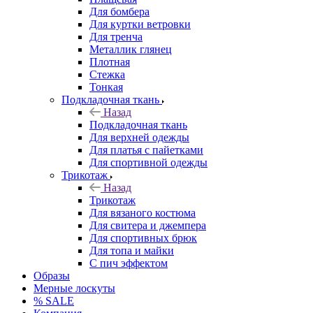
Для бомбера
Для куртки ветровки
Для тренча
Металлик глянец
Плотная
Стежка
Тонкая
Подкладочная ткань
Назад
Подкладочная ткань
Для верхней одежды
Для платья с пайетками
Для спортивной одежды
Трикотаж
Назад
Трикотаж
Для вязаного костюма
Для свитера и джемпера
Для спортивных брюк
Для топа и майки
С пич эффектом
Образы
Мерные лоскуты
% SALE