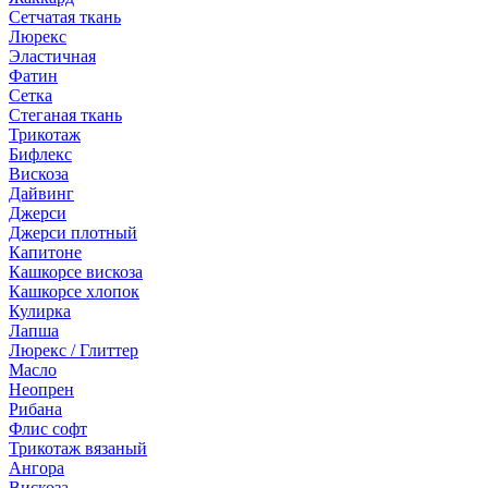
Сетчатая ткань
Люрекс
Эластичная
Фатин
Сетка
Стеганая ткань
Трикотаж
Бифлекс
Вискоза
Дайвинг
Джерси
Джерси плотный
Капитоне
Кашкорсе вискоза
Кашкорсе хлопок
Кулирка
Лапша
Люрекс / Глиттер
Масло
Неопрен
Рибана
Флис софт
Трикотаж вязаный
Ангора
Вискоза