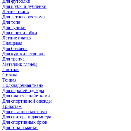
Для футболки
Для шубы и дубленки
Летняя ткань
Для летнего костюма
Для топа
Для туники
Для шорт и юбки
Летние платья
Плащевая
Для бомбера
Для куртки ветровки
Для тренча
Металлик глянец
Плотная
Стежка
Тонкая
Подкладочная ткань
Для верхней одежды
Для платья с пайетками
Для спортивной одежды
Трикотаж
Для вязаного костюма
Для свитера и джемпера
Для спортивных брюк
Для топа и майки