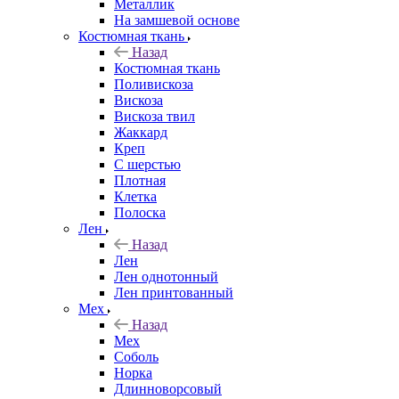
Металлик
На замшевой основе
Костюмная ткань
Назад
Костюмная ткань
Поливискоза
Вискоза
Вискоза твил
Жаккард
Креп
С шерстью
Плотная
Клетка
Полоска
Лен
Назад
Лен
Лен однотонный
Лен принтованный
Мех
Назад
Мех
Соболь
Норка
Длинноворсовый