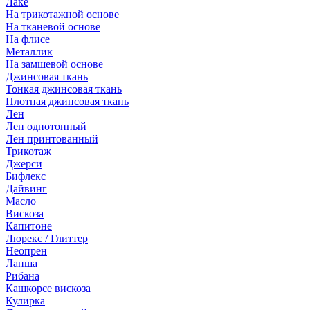
Лаке
На трикотажной основе
На тканевой основе
На флисе
Металлик
На замшевой основе
Джинсовая ткань
Тонкая джинсовая ткань
Плотная джинсовая ткань
Лен
Лен однотонный
Лен принтованный
Трикотаж
Джерси
Бифлекс
Дайвинг
Масло
Вискоза
Капитоне
Люрекс / Глиттер
Неопрен
Лапша
Рибана
Кашкорсе вискоза
Кулирка