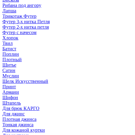
Рибана под ангору
Лапша
Трикотаж Футер
Футер 3-х нитка Петля
Футер 2-х нитка петля
Футер с начесом
Хлопок
Твил
Батист
Поплин
Плотный
Шитье
Сатин
Муслин
Шелк Искусственный
Принт
Армани
Шифон
Штапель
Для брюк КАРГО
Для джинс
Плотная джинса
Тонкая джинса
Для кожаной куртки