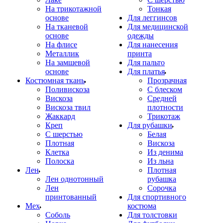
На трикотажной
Тонкая
основе
Для леггинсов
На тканевой
Для медицинской
основе
одежды
На флисе
Для нанесения
Металлик
принта
На замшевой
Для пальто
основе
Для платья
Костюмная ткань
Прозрачная
Поливискоза
С блеском
Вискоза
Средней
Вискоза твил
плотности
Жаккард
Трикотаж
Креп
Для рубашки
С шерстью
Белая
Плотная
Вискоза
Клетка
Из денима
Полоска
Из льна
Лен
Плотная
Лен однотонный
рубашка
Лен
Сорочка
принтованный
Для спортивного
Мех
костюма
Соболь
Для толстовки