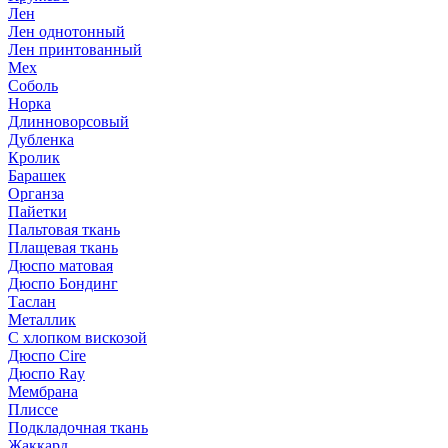
Лен
Лен однотонный
Лен принтованный
Мех
Соболь
Норка
Длинноворсовый
Дубленка
Кролик
Барашек
Органза
Пайетки
Пальтовая ткань
Плащевая ткань
Дюспо матовая
Дюспо Бондинг
Таслан
Металлик
С хлопком вискозой
Дюспо Cire
Дюспо Ray
Мембрана
Плиссе
Подкладочная ткань
Жаккард