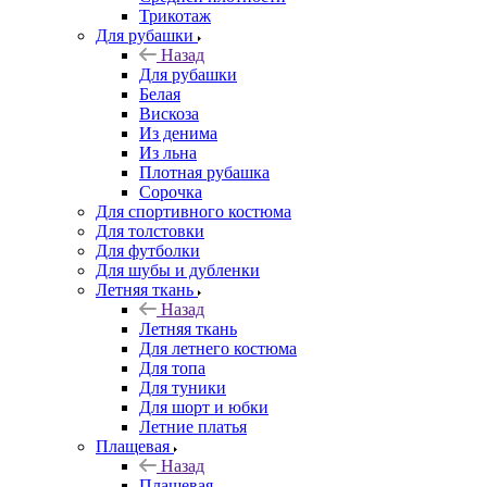
Трикотаж
Для рубашки
Назад
Для рубашки
Белая
Вискоза
Из денима
Из льна
Плотная рубашка
Сорочка
Для спортивного костюма
Для толстовки
Для футболки
Для шубы и дубленки
Летняя ткань
Назад
Летняя ткань
Для летнего костюма
Для топа
Для туники
Для шорт и юбки
Летние платья
Плащевая
Назад
Плащевая