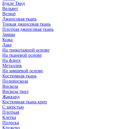
Букле Твид
Вельвет
Велюр
Джинсовая ткань
Тонкая джинсовая ткань
Плотная джинсовая ткань
Замша
Кожа
Лаке
На трикотажной основе
На тканевой основе
На флисе
Металлик
На замшевой основе
Костюмная ткань
Поливискоза
Вискоза
Вискоза твил
Жаккард
Костюмная ткань креп
С шерстью
Плотная
Клетка
Полоска
Кружево