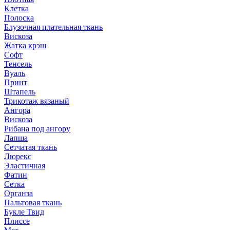
Клетка
Полоска
Блузочная плательная ткань
Вискоза
Жатка крэш
Софт
Тенсель
Вуаль
Принт
Штапель
Трикотаж вязаный
Ангора
Вискоза
Рибана под ангору
Лапша
Сетчатая ткань
Люрекс
Эластичная
Фатин
Сетка
Органза
Пальтовая ткань
Букле Твид
Плиссе