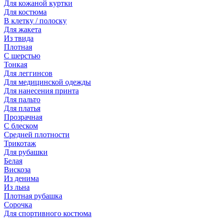
Для кожаной куртки
Для костюма
В клетку / полоску
Для жакета
Из твида
Плотная
С шерстью
Тонкая
Для леггинсов
Для медицинской одежды
Для нанесения принта
Для пальто
Для платья
Прозрачная
С блеском
Средней плотности
Трикотаж
Для рубашки
Белая
Вискоза
Из денима
Из льна
Плотная рубашка
Сорочка
Для спортивного костюма