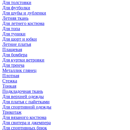
Для толстовки
Для футболки
Для шубы и дубленки
Летняя ткань
Для летнего костюма
Для топа
Для туники
Для шорт и юбки
Летние платья
Плащевая
Для бомбера
Для куртки ветровки
Для тренча
Металлик глянец
Плотная
Стежка
Тонкая
Подкладочная ткань
Для верхней одежды
Для платья с пайетками
Для спортивной одежды
Трикотаж
Для вязаного костюма
Для свитера и джемпера
Для спортивных брюк