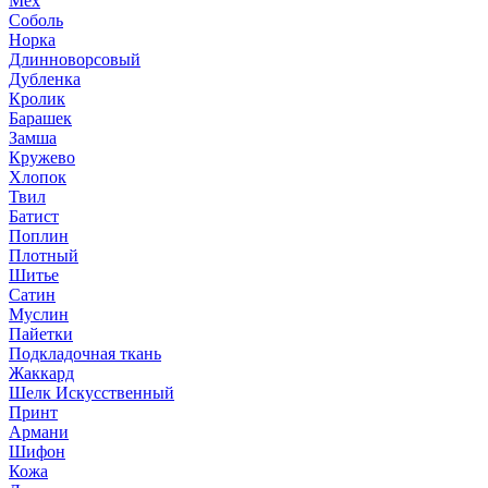
Мех
Соболь
Норка
Длинноворсовый
Дубленка
Кролик
Барашек
Замша
Кружево
Хлопок
Твил
Батист
Поплин
Плотный
Шитье
Сатин
Муслин
Пайетки
Подкладочная ткань
Жаккард
Шелк Искусственный
Принт
Армани
Шифон
Кожа