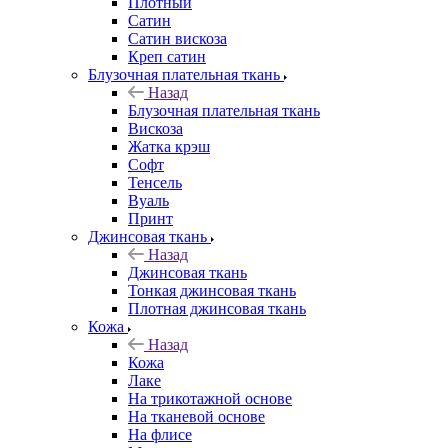
Плотный
Сатин
Сатин вискоза
Креп сатин
Блузочная плательная ткань
Назад
Блузочная плательная ткань
Вискоза
Жатка крэш
Софт
Тенсель
Вуаль
Принт
Джинсовая ткань
Назад
Джинсовая ткань
Тонкая джинсовая ткань
Плотная джинсовая ткань
Кожа
Назад
Кожа
Лаке
На трикотажной основе
На тканевой основе
На флисе