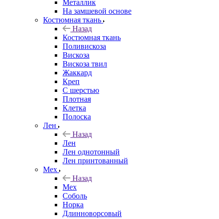
Металлик
На замшевой основе
Костюмная ткань
Назад
Костюмная ткань
Поливискоза
Вискоза
Вискоза твил
Жаккард
Креп
С шерстью
Плотная
Клетка
Полоска
Лен
Назад
Лен
Лен однотонный
Лен принтованный
Мех
Назад
Мех
Соболь
Норка
Длинноворсовый