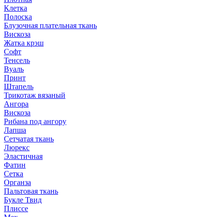
Клетка
Полоска
Блузочная плательная ткань
Вискоза
Жатка крэш
Софт
Тенсель
Вуаль
Принт
Штапель
Трикотаж вязаный
Ангора
Вискоза
Рибана под ангору
Лапша
Сетчатая ткань
Люрекс
Эластичная
Фатин
Сетка
Органза
Пальтовая ткань
Букле Твид
Плиссе