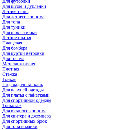
Для футболки
Для шубы и дубленки
Летняя ткань
Для летнего костюма
Для топа
Для туники
Для шорт и юбки
Летние платья
Плащевая
Для бомбера
Для куртки ветровки
Для тренча
Металлик глянец
Плотная
Стежка
Тонкая
Подкладочная ткань
Для верхней одежды
Для платья с пайетками
Для спортивной одежды
Трикотаж
Для вязаного костюма
Для свитера и джемпера
Для спортивных брюк
Для топа и майки