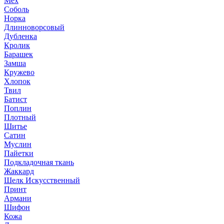
Мех
Соболь
Норка
Длинноворсовый
Дубленка
Кролик
Барашек
Замша
Кружево
Хлопок
Твил
Батист
Поплин
Плотный
Шитье
Сатин
Муслин
Пайетки
Подкладочная ткань
Жаккард
Шелк Искусственный
Принт
Армани
Шифон
Кожа