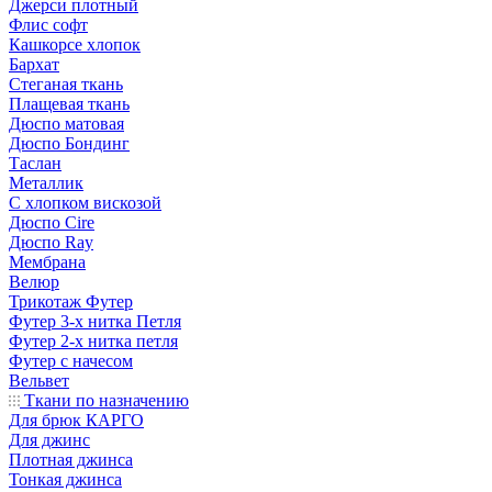
Джерси плотный
Флис софт
Кашкорсе хлопок
Бархат
Стеганая ткань
Плащевая ткань
Дюспо матовая
Дюспо Бондинг
Таслан
Металлик
С хлопком вискозой
Дюспо Cire
Дюспо Ray
Мембрана
Велюр
Трикотаж Футер
Футер 3-х нитка Петля
Футер 2-х нитка петля
Футер с начесом
Вельвет
Ткани по назначению
Для брюк КАРГО
Для джинс
Плотная джинса
Тонкая джинса