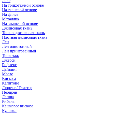
Лаке
На трикотажной основе
На тканевой основе
На флисе
Металлик
На замшевой основе
Джинсовая ткань
Тонкая джинсовая ткань
Плотная джинсовая ткань
Лен
Лен однотонный
Лен принтованный
Трикотаж
Джерси
Бифлекс
Дайвинг
Масло
Вискоза
Капитоне
Люрекс / Глиттер
Неопрен
Лапша
Рибана
Кашкорсе вискоза
Кулирка