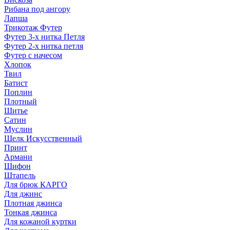
Рибана под ангору
Лапша
Трикотаж Футер
Футер 3-х нитка Петля
Футер 2-х нитка петля
Футер с начесом
Хлопок
Твил
Батист
Поплин
Плотный
Шитье
Сатин
Муслин
Шелк Искусственный
Принт
Армани
Шифон
Штапель
Для брюк КАРГО
Для джинс
Плотная джинса
Тонкая джинса
Для кожаной куртки