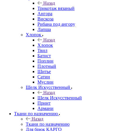
Назад
Трикотаж вязаный
Ангора
Вискоза
Рибана под ангору
Лапша
Хлопок
Назад
Хлопок
Твил
Батист
Поплин
Плотный
Шитье
Сатин
Муслин
Шелк Искусственный
Назад
Шелк Искусственный
Принт
Армани
Ткани по назначению
Назад
Ткани по назначению
Для брюк КАРГО