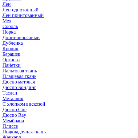
Лен
Лен однотонный
Лен принтованный
Мех
Соболь
Норка
Длинноворсовый
Дубленка
Кролик
Барашек
Органза
Пайетки
Пальтовая ткань
Плащевая ткань
Дюспо матовая
Дюспо Бондинг
Таслан
Металлик
С хлопком вискозой
Дюспо Cire
Дюспо Ray
Мембрана
Плиссе
Подкладочная ткань
Жаккард