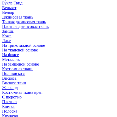
Букле Твид
Вельвет
Велюр
Джинсовая ткань
Тонкая джинсовая ткань
Плотная джинсовая ткань
Замша
Кожа
Лаке
На трикотажной основе
На тканевой основе
На флисе
Металлик
На замшевой основе
Костюмная ткань
Поливискоза
Вискоза
Вискоза твил
Жаккард
Костюмная ткань креп
С шерстью
Плотная
Клетка
Полоска
Кружево