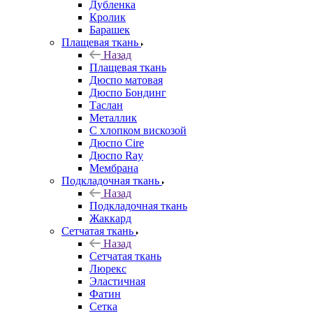
Дубленка
Кролик
Барашек
Плащевая ткань
Назад
Плащевая ткань
Дюспо матовая
Дюспо Бондинг
Таслан
Металлик
С хлопком вискозой
Дюспо Cire
Дюспо Ray
Мембрана
Подкладочная ткань
Назад
Подкладочная ткань
Жаккард
Сетчатая ткань
Назад
Сетчатая ткань
Люрекс
Эластичная
Фатин
Сетка