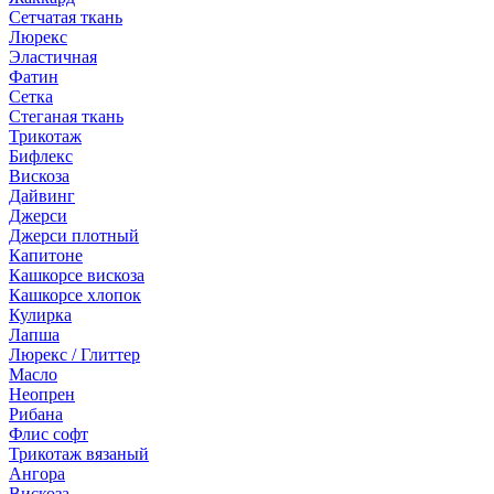
Сетчатая ткань
Люрекс
Эластичная
Фатин
Сетка
Стеганая ткань
Трикотаж
Бифлекс
Вискоза
Дайвинг
Джерси
Джерси плотный
Капитоне
Кашкорсе вискоза
Кашкорсе хлопок
Кулирка
Лапша
Люрекс / Глиттер
Масло
Неопрен
Рибана
Флис софт
Трикотаж вязаный
Ангора
Вискоза