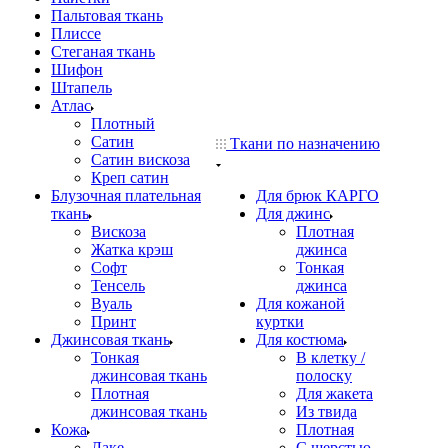
Пальтовая ткань
Плиссе
Стеганая ткань
Шифон
Штапель
Атлас
Плотный
Сатин
Ткани по назначению
Сатин вискоза
Креп сатин
Блузочная плательная
Для брюк КАРГО
ткань
Для джинс
Вискоза
Плотная
Жатка крэш
джинса
Софт
Тонкая
Тенсель
джинса
Вуаль
Для кожаной
Принт
куртки
Джинсовая ткань
Для костюма
Тонкая
В клетку /
джинсовая ткань
полоску
Плотная
Для жакета
джинсовая ткань
Из твида
Кожа
Плотная
Лаке
С шерстью