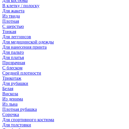
Для костюма
В клетку / полоску
Для жакета
Из твида
Плотная
С шерстью
Тонкая
Для леггинсов
Для медицинской одежды
Для нанесения принта
Для пальто
Для платья
Прозрачная
С блеском
Средней плотности
Трикотаж
Для рубашки
Белая
Вискоза
Из денима
Из льна
Плотная рубашка
Сорочка
Для спортивного костюма
Для толстовки