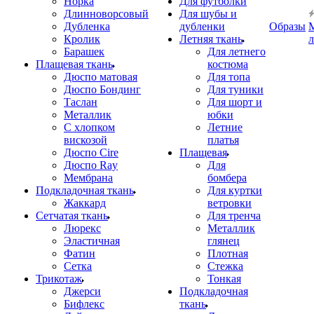
Норка
Для футболки
Длинноворсовый
Для шубы и
Дубленка
дубленки
Образы
Кролик
Летняя ткань
Барашек
Для летнего
Плащевая ткань
костюма
Дюспо матовая
Для топа
Дюспо Бондинг
Для туники
Таслан
Для шорт и
Металлик
юбки
С хлопком
Летние
вискозой
платья
Дюспо Cire
Плащевая
Дюспо Ray
Для
Мембрана
бомбера
Подкладочная ткань
Для куртки
Жаккард
ветровки
Сетчатая ткань
Для тренча
Люрекс
Металлик
Эластичная
глянец
Фатин
Плотная
Сетка
Стежка
Трикотаж
Тонкая
Джерси
Подкладочная
Бифлекс
ткань