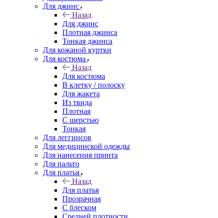
Для джинс
Назад
Для джинс
Плотная джинса
Тонкая джинса
Для кожаной куртки
Для костюма
Назад
Для костюма
В клетку / полоску
Для жакета
Из твида
Плотная
С шерстью
Тонкая
Для леггинсов
Для медицинской одежды
Для нанесения принта
Для пальто
Для платья
Назад
Для платья
Прозрачная
С блеском
Средней плотности