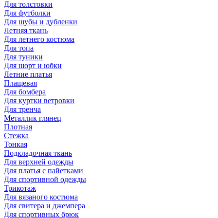
Для толстовки
Для футболки
Для шубы и дубленки
Летняя ткань
Для летнего костюма
Для топа
Для туники
Для шорт и юбки
Летние платья
Плащевая
Для бомбера
Для куртки ветровки
Для тренча
Металлик глянец
Плотная
Стежка
Тонкая
Подкладочная ткань
Для верхней одежды
Для платья с пайетками
Для спортивной одежды
Трикотаж
Для вязаного костюма
Для свитера и джемпера
Для спортивных брюк