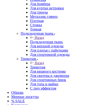
Для бомбера
Для куртки ветровки
Для тренча
Металлик глянец
Плотная
Стежка
Тонкая
Подкладочная ткань
Назад
Подкладочная ткань
Для верхней одежды
Для платья с пайетками
Для спортивной одежды
Трикотаж
Назад
Трикотаж
Для вязаного костюма
Для свитера и джемпера
Для спортивных брюк
Для топа и майки
С пич эффектом
Образы
Мерные лоскуты
% SALE