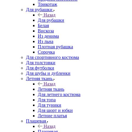
Трикотаж
Для рубашки
Назад
Для рубашки
Белая
Вискоза
Из денима
Из льна
Плотная рубашка
Сорочка
Для спортивного костюма
Для толстовки
Для футболки
Для шубы и дубленки
Летняя ткань
Назад
Летняя ткань
Для летнего костюма
Для топа
Для туники
Для шорт и юбки
Летние платья
Плащевая
Назад
Плащевая