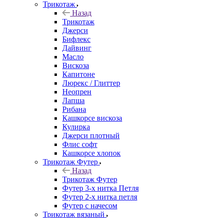
Трикотаж
Назад
Трикотаж
Джерси
Бифлекс
Дайвинг
Масло
Вискоза
Капитоне
Люрекс / Глиттер
Неопрен
Лапша
Рибана
Кашкорсе вискоза
Кулирка
Джерси плотный
Флис софт
Кашкорсе хлопок
Трикотаж Футер
Назад
Трикотаж Футер
Футер 3-х нитка Петля
Футер 2-х нитка петля
Футер с начесом
Трикотаж вязаный