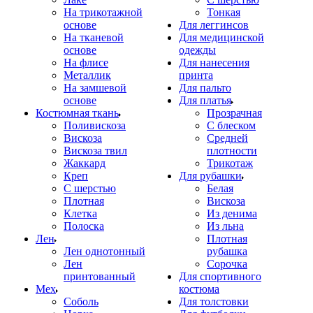
На трикотажной
Тонкая
основе
Для леггинсов
На тканевой
Для медицинской
основе
одежды
На флисе
Для нанесения
Металлик
принта
На замшевой
Для пальто
основе
Для платья
Костюмная ткань
Прозрачная
Поливискоза
С блеском
Вискоза
Средней
Вискоза твил
плотности
Жаккард
Трикотаж
Креп
Для рубашки
С шерстью
Белая
Плотная
Вискоза
Клетка
Из денима
Полоска
Из льна
Лен
Плотная
Лен однотонный
рубашка
Лен
Сорочка
принтованный
Для спортивного
Мех
костюма
Соболь
Для толстовки