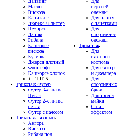
Дайвинг
Для
Масло
верхней
Вискоза
одежды
Капитоне
Для платья
Люрекс / Глиттер
с пайетками
Неопрен
Для
Лапша
спортивной
Рибана
одежды
Кашкорсе
Трикотаж
вискоза
Для
Кулирка
вязаного
Джерси плотный
костюма
Флис софт
Для свитера
Кашкорсе хлопок
и джемпера
+ ЕЩЕ 5
Для
Трикотаж Футер
спортивных
Футер 3-х нитка
брюк
Петля
Для топа и
Футер 2-х нитка
майки
петля
С пич
Футер с начесом
эффектом
Трикотаж вязаный
Ангора
Вискоза
Рибана под