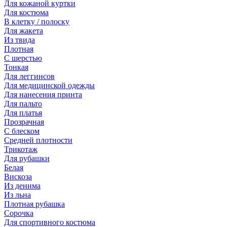
Для кожаной куртки
Для костюма
В клетку / полоску
Для жакета
Из твида
Плотная
С шерстью
Тонкая
Для леггинсов
Для медицинской одежды
Для нанесения принта
Для пальто
Для платья
Прозрачная
С блеском
Средней плотности
Трикотаж
Для рубашки
Белая
Вискоза
Из денима
Из льна
Плотная рубашка
Сорочка
Для спортивного костюма