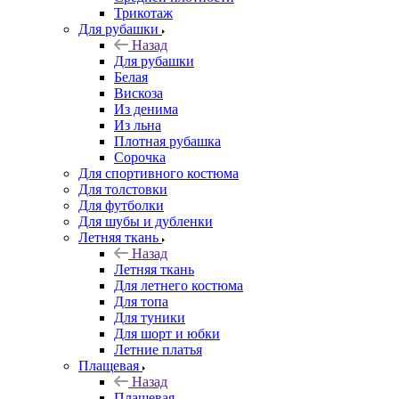
Трикотаж
Для рубашки
Назад
Для рубашки
Белая
Вискоза
Из денима
Из льна
Плотная рубашка
Сорочка
Для спортивного костюма
Для толстовки
Для футболки
Для шубы и дубленки
Летняя ткань
Назад
Летняя ткань
Для летнего костюма
Для топа
Для туники
Для шорт и юбки
Летние платья
Плащевая
Назад
Плащевая