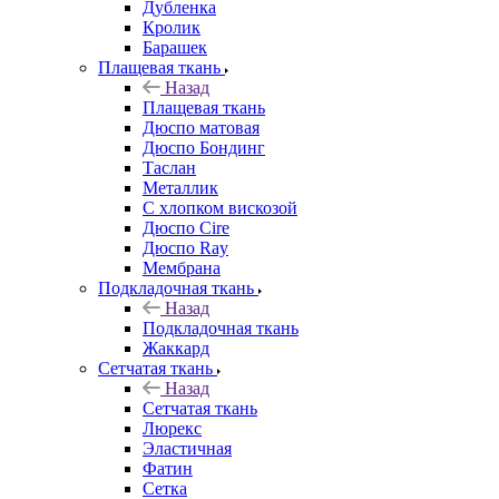
Дубленка
Кролик
Барашек
Плащевая ткань
Назад
Плащевая ткань
Дюспо матовая
Дюспо Бондинг
Таслан
Металлик
С хлопком вискозой
Дюспо Cire
Дюспо Ray
Мембрана
Подкладочная ткань
Назад
Подкладочная ткань
Жаккард
Сетчатая ткань
Назад
Сетчатая ткань
Люрекс
Эластичная
Фатин
Сетка