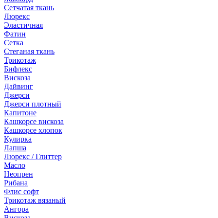
Сетчатая ткань
Люрекс
Эластичная
Фатин
Сетка
Стеганая ткань
Трикотаж
Бифлекс
Вискоза
Дайвинг
Джерси
Джерси плотный
Капитоне
Кашкорсе вискоза
Кашкорсе хлопок
Кулирка
Лапша
Люрекс / Глиттер
Масло
Неопрен
Рибана
Флис софт
Трикотаж вязаный
Ангора
Вискоза