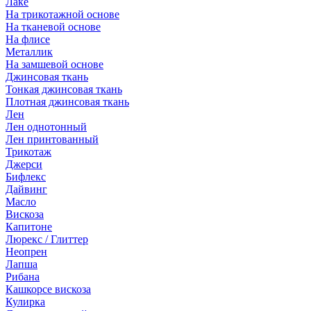
Лаке
На трикотажной основе
На тканевой основе
На флисе
Металлик
На замшевой основе
Джинсовая ткань
Тонкая джинсовая ткань
Плотная джинсовая ткань
Лен
Лен однотонный
Лен принтованный
Трикотаж
Джерси
Бифлекс
Дайвинг
Масло
Вискоза
Капитоне
Люрекс / Глиттер
Неопрен
Лапша
Рибана
Кашкорсе вискоза
Кулирка