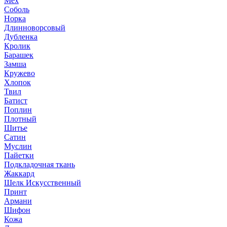
Мех
Соболь
Норка
Длинноворсовый
Дубленка
Кролик
Барашек
Замша
Кружево
Хлопок
Твил
Батист
Поплин
Плотный
Шитье
Сатин
Муслин
Пайетки
Подкладочная ткань
Жаккард
Шелк Искусственный
Принт
Армани
Шифон
Кожа