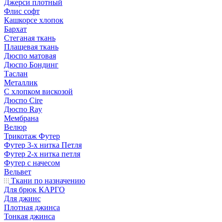
Джерси плотный
Флис софт
Кашкорсе хлопок
Бархат
Стеганая ткань
Плащевая ткань
Дюспо матовая
Дюспо Бондинг
Таслан
Металлик
С хлопком вискозой
Дюспо Cire
Дюспо Ray
Мембрана
Велюр
Трикотаж Футер
Футер 3-х нитка Петля
Футер 2-х нитка петля
Футер с начесом
Вельвет
Ткани по назначению
Для брюк КАРГО
Для джинс
Плотная джинса
Тонкая джинса