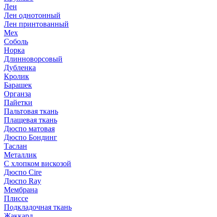
Лен
Лен однотонный
Лен принтованный
Мех
Соболь
Норка
Длинноворсовый
Дубленка
Кролик
Барашек
Органза
Пайетки
Пальтовая ткань
Плащевая ткань
Дюспо матовая
Дюспо Бондинг
Таслан
Металлик
С хлопком вискозой
Дюспо Cire
Дюспо Ray
Мембрана
Плиссе
Подкладочная ткань
Жаккард