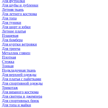
Для футболки
Для шубы и дубленки
Летняя ткань
Для летнего костюма
Для топа
Для туники
Для шорт и юбки
Летние платья
Плащевая
Для бомбера
Для куртки ветровки
Для тренча
Металлик глянец
Плотная
Стежка
Тонкая
Подкладочная ткань
Для верхней одежды
Для платья с пайетками
Для спортивной одежды
Трикотаж
Для вязаного костюма
Для свитера и джемпера
Для спортивных брюк
Для топа и майки