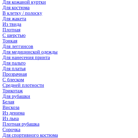
Для кожаной куртки
Для костюма
В клетку / полоску
Для жакета
Из твида
Плотная
С шерстью
Тонкая
Для леггинсов
Для медицинской одежды
Для нанесения принта
Для пальто
Для платья
Прозрачная
С блеском
Средней плотности
Трикотаж
Для рубашки
Белая
Вискоза
Из денима
Из льна
Плотная рубашка
Сорочка
Для спортивного костюма