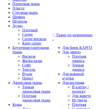
Пальтовая ткань
Плиссе
Стеганая ткань
Шифон
Штапель
Атлас
Плотный
Сатин
Ткани по назначению
Сатин вискоза
Креп сатин
Блузочная плательная
Для брюк КАРГО
ткань
Для джинс
Вискоза
Плотная
Жатка крэш
джинса
Софт
Тонкая
Тенсель
джинса
Вуаль
Для кожаной
Принт
куртки
Джинсовая ткань
Для костюма
Тонкая
В клетку /
джинсовая ткань
полоску
Плотная
Для жакета
джинсовая ткань
Из твида
Кожа
Плотная
Лаке
С шерстью