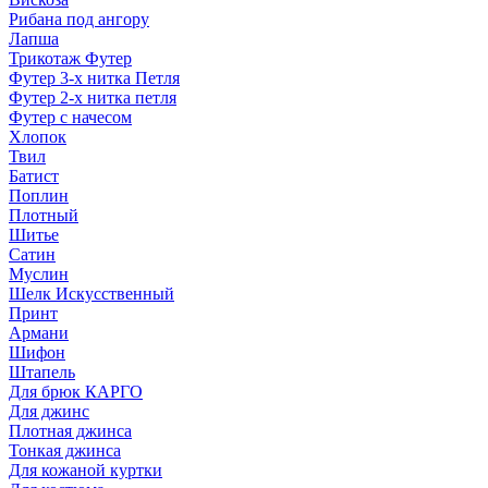
Рибана под ангору
Лапша
Трикотаж Футер
Футер 3-х нитка Петля
Футер 2-х нитка петля
Футер с начесом
Хлопок
Твил
Батист
Поплин
Плотный
Шитье
Сатин
Муслин
Шелк Искусственный
Принт
Армани
Шифон
Штапель
Для брюк КАРГО
Для джинс
Плотная джинса
Тонкая джинса
Для кожаной куртки