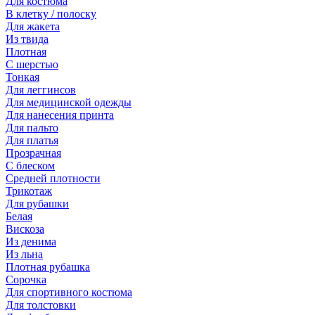
Для костюма
В клетку / полоску
Для жакета
Из твида
Плотная
С шерстью
Тонкая
Для леггинсов
Для медицинской одежды
Для нанесения принта
Для пальто
Для платья
Прозрачная
С блеском
Средней плотности
Трикотаж
Для рубашки
Белая
Вискоза
Из денима
Из льна
Плотная рубашка
Сорочка
Для спортивного костюма
Для толстовки