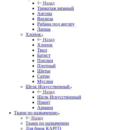
Назад
Трикотаж вязаный
Ангора
Вискоза
Рибана под ангору
Лапша
Хлопок
Назад
Хлопок
Твил
Батист
Поплин
Плотный
Шитье
Сатин
Муслин
Шелк Искусственный
Назад
Шелк Искусственный
Принт
Армани
Ткани по назначению
Назад
Ткани по назначению
Для брюк КАРГО