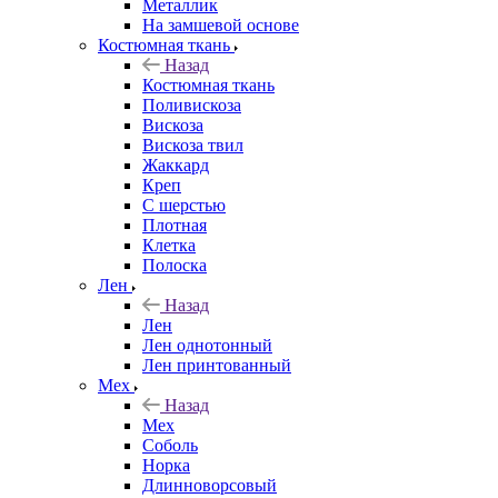
Металлик
На замшевой основе
Костюмная ткань
Назад
Костюмная ткань
Поливискоза
Вискоза
Вискоза твил
Жаккард
Креп
С шерстью
Плотная
Клетка
Полоска
Лен
Назад
Лен
Лен однотонный
Лен принтованный
Мех
Назад
Мех
Соболь
Норка
Длинноворсовый