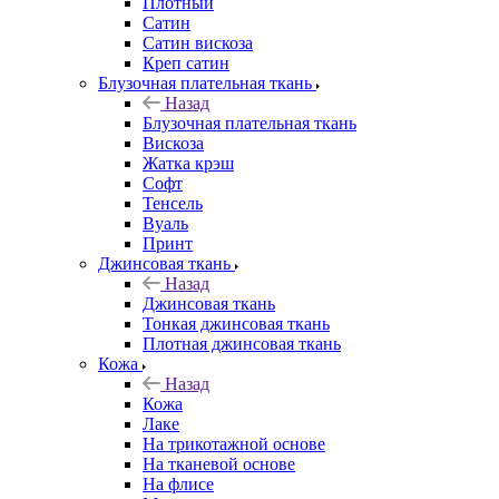
Плотный
Сатин
Сатин вискоза
Креп сатин
Блузочная плательная ткань
Назад
Блузочная плательная ткань
Вискоза
Жатка крэш
Софт
Тенсель
Вуаль
Принт
Джинсовая ткань
Назад
Джинсовая ткань
Тонкая джинсовая ткань
Плотная джинсовая ткань
Кожа
Назад
Кожа
Лаке
На трикотажной основе
На тканевой основе
На флисе