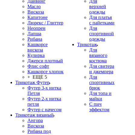
Дайвинг
Для
Масло
верхней
Вискоза
одежды
Капитоне
Для платья
Люрекс / Глиттер
с пайетками
Неопрен
Для
Лапша
спортивной
Рибана
одежды
Кашкорсе
Трикотаж
вискоза
Для
Кулирка
вязаного
Джерси плотный
костюма
Флис софт
Для свитера
Кашкорсе хлопок
и джемпера
+ ЕЩЕ 5
Для
Трикотаж Футер
спортивных
Футер 3-х нитка
брюк
Петля
Для топа и
Футер 2-х нитка
майки
петля
С пич
Футер с начесом
эффектом
Трикотаж вязаный
Ангора
Вискоза
Рибана под