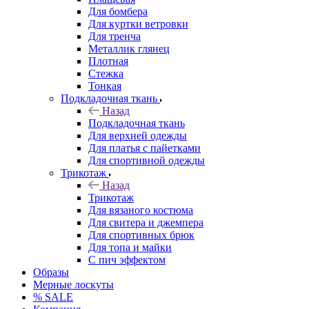
Для бомбера
Для куртки ветровки
Для тренча
Металлик глянец
Плотная
Стежка
Тонкая
Подкладочная ткань
Назад
Подкладочная ткань
Для верхней одежды
Для платья с пайетками
Для спортивной одежды
Трикотаж
Назад
Трикотаж
Для вязаного костюма
Для свитера и джемпера
Для спортивных брюк
Для топа и майки
С пич эффектом
Образы
Мерные лоскуты
% SALE