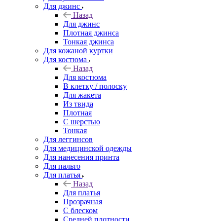
Для джинс
Назад
Для джинс
Плотная джинса
Тонкая джинса
Для кожаной куртки
Для костюма
Назад
Для костюма
В клетку / полоску
Для жакета
Из твида
Плотная
С шерстью
Тонкая
Для леггинсов
Для медицинской одежды
Для нанесения принта
Для пальто
Для платья
Назад
Для платья
Прозрачная
С блеском
Средней плотности