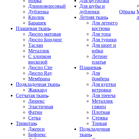
Норка
Для футболки
Длинноворсовый
Для шубы и
Дубленка
дубленки
Образы
Кролик
Летняя ткань
Барашек
Для летнего
Плащевая ткань
костюма
Дюспо матовая
Для топа
Дюспо Бондинг
Для туники
Таслан
Для шорт и
Металлик
юбки
С хлопком
Летние
вискозой
платья
Дюспо Cire
Плащевая
Дюспо Ray
Для
Мембрана
бомбера
Подкладочная ткань
Для куртки
Жаккард
ветровки
Сетчатая ткань
Для тренча
Люрекс
Металлик
Эластичная
глянец
Фатин
Плотная
Сетка
Стежка
Трикотаж
Тонкая
Джерси
Подкладочная
Бифлекс
ткань