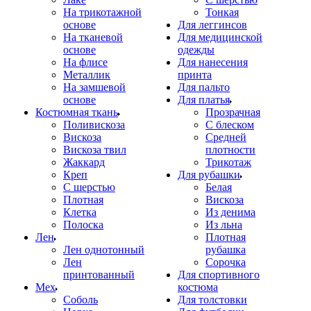
На трикотажной
Тонкая
основе
Для леггинсов
На тканевой
Для медицинской
основе
одежды
На флисе
Для нанесения
Металлик
принта
На замшевой
Для пальто
основе
Для платья
Костюмная ткань
Прозрачная
Поливискоза
С блеском
Вискоза
Средней
Вискоза твил
плотности
Жаккард
Трикотаж
Креп
Для рубашки
С шерстью
Белая
Плотная
Вискоза
Клетка
Из денима
Полоска
Из льна
Лен
Плотная
Лен однотонный
рубашка
Лен
Сорочка
принтованный
Для спортивного
Мех
костюма
Соболь
Для толстовки