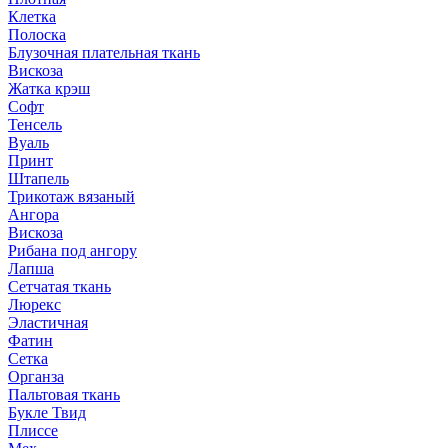
Клетка
Полоска
Блузочная плательная ткань
Вискоза
Жатка крэш
Софт
Тенсель
Вуаль
Принт
Штапель
Трикотаж вязаный
Ангора
Вискоза
Рибана под ангору
Лапша
Сетчатая ткань
Люрекс
Эластичная
Фатин
Сетка
Органза
Пальтовая ткань
Букле Твид
Плиссе