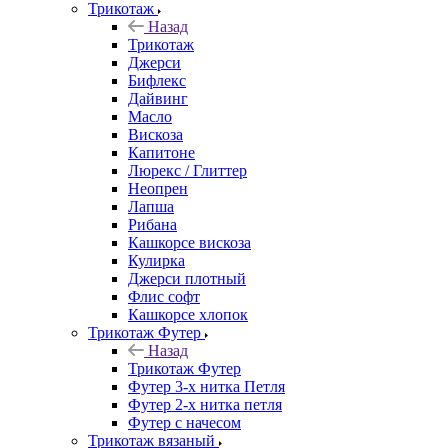
Трикотаж
Назад
Трикотаж
Джерси
Бифлекс
Дайвинг
Масло
Вискоза
Капитоне
Люрекс / Глиттер
Неопрен
Лапша
Рибана
Кашкорсе вискоза
Кулирка
Джерси плотный
Флис софт
Кашкорсе хлопок
Трикотаж Футер
Назад
Трикотаж Футер
Футер 3-х нитка Петля
Футер 2-х нитка петля
Футер с начесом
Трикотаж вязаный