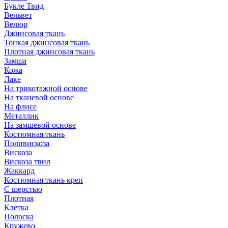
Букле Твид
Вельвет
Велюр
Джинсовая ткань
Тонкая джинсовая ткань
Плотная джинсовая ткань
Замша
Кожа
Лаке
На трикотажной основе
На тканевой основе
На флисе
Металлик
На замшевой основе
Костюмная ткань
Поливискоза
Вискоза
Вискоза твил
Жаккард
Костюмная ткань креп
С шерстью
Плотная
Клетка
Полоска
Кружево