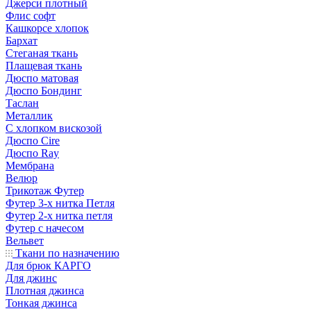
Джерси плотный
Флис софт
Кашкорсе хлопок
Бархат
Стеганая ткань
Плащевая ткань
Дюспо матовая
Дюспо Бондинг
Таслан
Металлик
С хлопком вискозой
Дюспо Cire
Дюспо Ray
Мембрана
Велюр
Трикотаж Футер
Футер 3-х нитка Петля
Футер 2-х нитка петля
Футер с начесом
Вельвет
Ткани по назначению
Для брюк КАРГО
Для джинс
Плотная джинса
Тонкая джинса