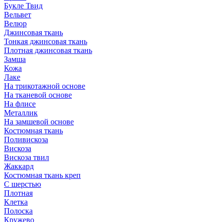
Букле Твид
Вельвет
Велюр
Джинсовая ткань
Тонкая джинсовая ткань
Плотная джинсовая ткань
Замша
Кожа
Лаке
На трикотажной основе
На тканевой основе
На флисе
Металлик
На замшевой основе
Костюмная ткань
Поливискоза
Вискоза
Вискоза твил
Жаккард
Костюмная ткань креп
С шерстью
Плотная
Клетка
Полоска
Кружево