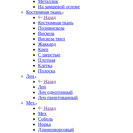
Металлик
На замшевой основе
Костюмная ткань
Назад
Костюмная ткань
Поливискоза
Вискоза
Вискоза твил
Жаккард
Креп
С шерстью
Плотная
Клетка
Полоска
Лен
Назад
Лен
Лен однотонный
Лен принтованный
Мех
Назад
Мех
Соболь
Норка
Длинноворсовый