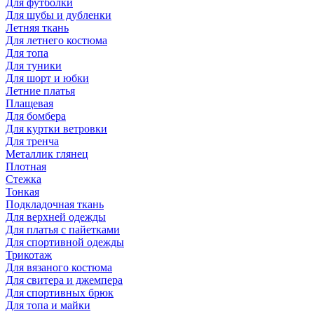
Для футболки
Для шубы и дубленки
Летняя ткань
Для летнего костюма
Для топа
Для туники
Для шорт и юбки
Летние платья
Плащевая
Для бомбера
Для куртки ветровки
Для тренча
Металлик глянец
Плотная
Стежка
Тонкая
Подкладочная ткань
Для верхней одежды
Для платья с пайетками
Для спортивной одежды
Трикотаж
Для вязаного костюма
Для свитера и джемпера
Для спортивных брюк
Для топа и майки