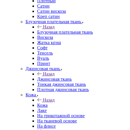
Плотный
Сатин
Сатин вискоза
Креп сатин
Блузочная плательная ткань
Назад
Блузочная плательная ткань
Вискоза
Жатка крэш
Софт
Тенсель
Вуаль
Принт
Джинсовая ткань
Назад
Джинсовая ткань
Тонкая джинсовая ткань
Плотная джинсовая ткань
Кожа
Назад
Кожа
Лаке
На трикотажной основе
На тканевой основе
На флисе