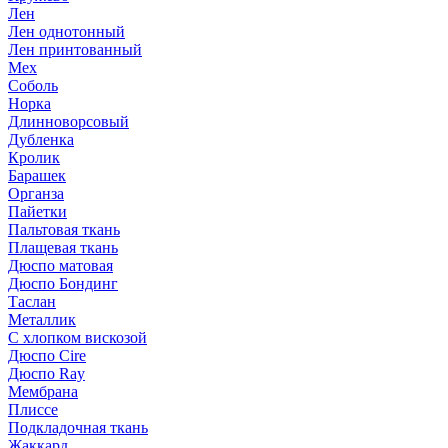
Лен
Лен однотонный
Лен принтованный
Мех
Соболь
Норка
Длинноворсовый
Дубленка
Кролик
Барашек
Органза
Пайетки
Пальтовая ткань
Плащевая ткань
Дюспо матовая
Дюспо Бондинг
Таслан
Металлик
С хлопком вискозой
Дюспо Cire
Дюспо Ray
Мембрана
Плиссе
Подкладочная ткань
Жаккард