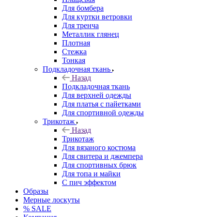
Для бомбера
Для куртки ветровки
Для тренча
Металлик глянец
Плотная
Стежка
Тонкая
Подкладочная ткань
Назад
Подкладочная ткань
Для верхней одежды
Для платья с пайетками
Для спортивной одежды
Трикотаж
Назад
Трикотаж
Для вязаного костюма
Для свитера и джемпера
Для спортивных брюк
Для топа и майки
С пич эффектом
Образы
Мерные лоскуты
% SALE