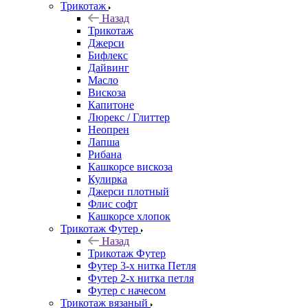
Трикотаж
Назад
Трикотаж
Джерси
Бифлекс
Дайвинг
Масло
Вискоза
Капитоне
Люрекс / Глиттер
Неопрен
Лапша
Рибана
Кашкорсе вискоза
Кулирка
Джерси плотный
Флис софт
Кашкорсе хлопок
Трикотаж Футер
Назад
Трикотаж Футер
Футер 3-х нитка Петля
Футер 2-х нитка петля
Футер с начесом
Трикотаж вязаный