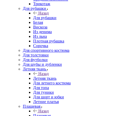
Трикотаж
Для рубашки
Назад
Для рубашки
Белая
Вискоза
Из денима
Из льна
Плотная рубашка
Сорочка
Для спортивного костюма
Для толстовки
Для футболки
Для шубы и дубленки
Летняя ткань
Назад
Летняя ткань
Для летнего костюма
Для топа
Для туники
Для шорт и юбки
Летние платья
Плащевая
Назад
Плащевая