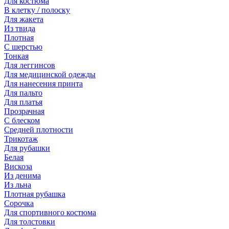
Для костюма
В клетку / полоску
Для жакета
Из твида
Плотная
С шерстью
Тонкая
Для леггинсов
Для медицинской одежды
Для нанесения принта
Для пальто
Для платья
Прозрачная
С блеском
Средней плотности
Трикотаж
Для рубашки
Белая
Вискоза
Из денима
Из льна
Плотная рубашка
Сорочка
Для спортивного костюма
Для толстовки