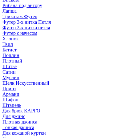
Рибана под ангору
Лапша
Трикотаж Футер
Футер 3-х нитка Петля
Футер 2-х нитка петля
Футер с начесом
Хлопок
Твил
Батист
Поплин
Плотный
Шитье
Сатин
Муслин
Шелк Искусственный
Принт
Армани
Шифон
Штапель
Для брюк КАРГО
Для джинс
Плотная джинса
Тонкая джинса
Для кожаной куртки