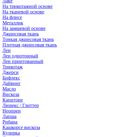
Лаке
На трикотажной основе
На тканевой основе
На флисе
Металлик
На замшевой основе
Джинсовая ткань
Тонкая джинсовая ткань
Плотная джинсовая ткань
Лен
Лен однотонный
Лен принтованный
Трикотаж
Джерси
Бифлекс
Дайвинг
Масло
Вискоза
Капитоне
Люрекс / Глиттер
Неопрен
Лапша
Рибана
Кашкорсе вискоза
Кулирка