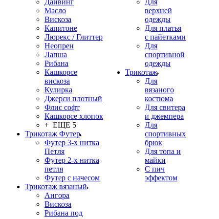
Дайвинг
Для
Масло
верхней
Вискоза
одежды
Капитоне
Для платья
Люрекс / Глиттер
с пайетками
Неопрен
Для
Лапша
спортивной
Рибана
одежды
Кашкорсе
Трикотаж
вискоза
Для
Кулирка
вязаного
Джерси плотный
костюма
Флис софт
Для свитера
Кашкорсе хлопок
и джемпера
+ ЕЩЕ 5
Для
Трикотаж Футер
спортивных
Футер 3-х нитка
брюк
Петля
Для топа и
Футер 2-х нитка
майки
петля
С пич
Футер с начесом
эффектом
Трикотаж вязаный
Ангора
Вискоза
Рибана под