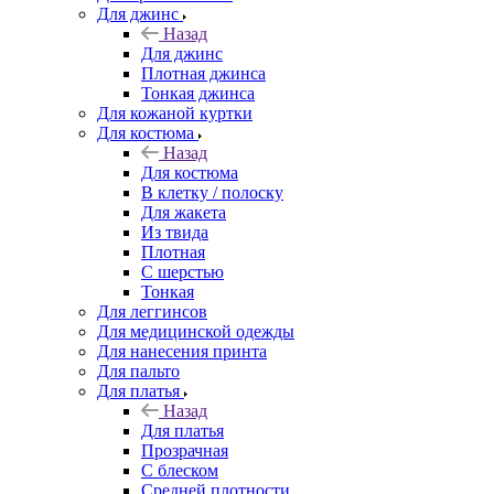
Для джинс
Назад
Для джинс
Плотная джинса
Тонкая джинса
Для кожаной куртки
Для костюма
Назад
Для костюма
В клетку / полоску
Для жакета
Из твида
Плотная
С шерстью
Тонкая
Для леггинсов
Для медицинской одежды
Для нанесения принта
Для пальто
Для платья
Назад
Для платья
Прозрачная
С блеском
Средней плотности