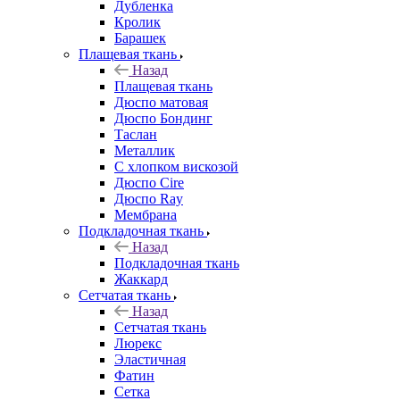
Дубленка
Кролик
Барашек
Плащевая ткань
Назад
Плащевая ткань
Дюспо матовая
Дюспо Бондинг
Таслан
Металлик
С хлопком вискозой
Дюспо Cire
Дюспо Ray
Мембрана
Подкладочная ткань
Назад
Подкладочная ткань
Жаккард
Сетчатая ткань
Назад
Сетчатая ткань
Люрекс
Эластичная
Фатин
Сетка