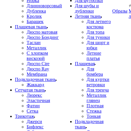
Норка
Для футболки
Длинноворсовый
Для шубы и
Дубленка
дубленки
Образы
Кролик
Летняя ткань
Барашек
Для летнего
Плащевая ткань
костюма
Дюспо матовая
Для топа
Дюспо Бондинг
Для туники
Таслан
Для шорт и
Металлик
юбки
С хлопком
Летние
вискозой
платья
Дюспо Cire
Плащевая
Дюспо Ray
Для
Мембрана
бомбера
Подкладочная ткань
Для куртки
Жаккард
ветровки
Сетчатая ткань
Для тренча
Люрекс
Металлик
Эластичная
глянец
Фатин
Плотная
Сетка
Стежка
Трикотаж
Тонкая
Джерси
Подкладочная
Бифлекс
ткань