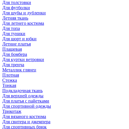
Для толстовки
Для футболки
Для шубы и дубленки
Летняя ткань
Для летнего костюма
Для топа
Для туники
Для шорт и юбки
Летние платья
Плащевая
Для бомбера
Для куртки ветровки
Для тренча
Металлик глянец
Плотная
Стежка
Тонкая
Подкладочная ткань
Для верхней одежды
Для платья с пайетками
Для спортивной одежды
Трикотаж
Для вязаного костюма
Для свитера и джемпера
Для спортивных брюк