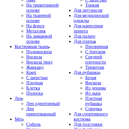
На трикотажной
Тонкая
основе
Для леггинсов
На тканевой
Для медицинской
основе
одежды
На флисе
Для нанесения
Металлик
принта
На замшевой
Для пальто
основе
Для платья
Костюмная ткань
Прозрачная
Поливискоза
С блеском
Вискоза
Средней
Вискоза твил
плотности
Жаккард
Трикотаж
Креп
Для рубашки
С шерстью
Белая
Плотная
Вискоза
Клетка
Из денима
Полоска
Из льна
Лен
Плотная
Лен однотонный
рубашка
Лен
Сорочка
принтованный
Для спортивного
Мех
костюма
Соболь
Для толстовки