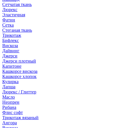
Сетчатая ткань
Люрекс
Эластичная
Фатин
Сетка
Стеганая ткань
Трикотаж
Бифлекс
Вискоза
Дайвинг
Джерси
Джерси плотный
Капитоне
Кашкорсе вискоза
Кашкорсе хлопок
Кулирка
Лапша
Люрекс / Глиттер
Масло
Неопрен
Рибана
Флис софт
Трикотаж вязаный
Ангора
Вискоза