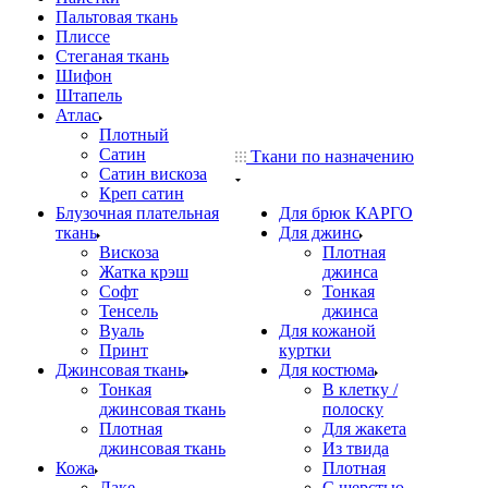
Пальтовая ткань
Плиссе
Стеганая ткань
Шифон
Штапель
Атлас
Плотный
Сатин
Ткани по назначению
Сатин вискоза
Креп сатин
Блузочная плательная
Для брюк КАРГО
ткань
Для джинс
Вискоза
Плотная
Жатка крэш
джинса
Софт
Тонкая
Тенсель
джинса
Вуаль
Для кожаной
Принт
куртки
Джинсовая ткань
Для костюма
Тонкая
В клетку /
джинсовая ткань
полоску
Плотная
Для жакета
джинсовая ткань
Из твида
Кожа
Плотная
Лаке
С шерстью