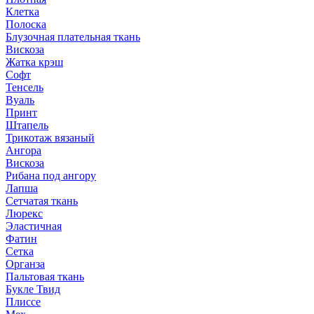
Клетка
Полоска
Блузочная плательная ткань
Вискоза
Жатка крэш
Софт
Тенсель
Вуаль
Принт
Штапель
Трикотаж вязаный
Ангора
Вискоза
Рибана под ангору
Лапша
Сетчатая ткань
Люрекс
Эластичная
Фатин
Сетка
Органза
Пальтовая ткань
Букле Твид
Плиссе