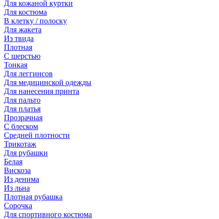
Для кожаной куртки
Для костюма
В клетку / полоску
Для жакета
Из твида
Плотная
С шерстью
Тонкая
Для леггинсов
Для медицинской одежды
Для нанесения принта
Для пальто
Для платья
Прозрачная
С блеском
Средней плотности
Трикотаж
Для рубашки
Белая
Вискоза
Из денима
Из льна
Плотная рубашка
Сорочка
Для спортивного костюма