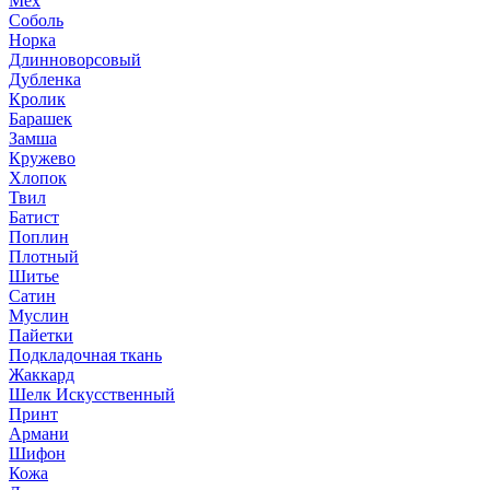
Мех
Соболь
Норка
Длинноворсовый
Дубленка
Кролик
Барашек
Замша
Кружево
Хлопок
Твил
Батист
Поплин
Плотный
Шитье
Сатин
Муслин
Пайетки
Подкладочная ткань
Жаккард
Шелк Искусственный
Принт
Армани
Шифон
Кожа