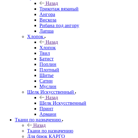
Назад
Трикотаж вязаный
Ангора
Вискоза
Рибана под ангору
Лапша
Хлопок
Назад
Хлопок
Твил
Батист
Поплин
Плотный
Шитье
Сатин
Муслин
Шелк Искусственный
Назад
Шелк Искусственный
Принт
Армани
Ткани по назначению
Назад
Ткани по назначению
Для брюк КАРГО