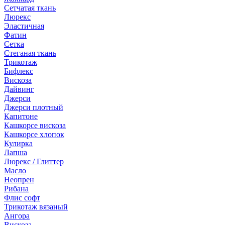
Сетчатая ткань
Люрекс
Эластичная
Фатин
Сетка
Стеганая ткань
Трикотаж
Бифлекс
Вискоза
Дайвинг
Джерси
Джерси плотный
Капитоне
Кашкорсе вискоза
Кашкорсе хлопок
Кулирка
Лапша
Люрекс / Глиттер
Масло
Неопрен
Рибана
Флис софт
Трикотаж вязаный
Ангора
Вискоза