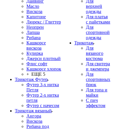
Дайвинг
Для
Масло
верхней
Вискоза
одежды
Капитоне
Для платья
Люрекс / Глиттер
с пайетками
Неопрен
Для
Лапша
спортивной
Рибана
одежды
Кашкорсе
Трикотаж
вискоза
Для
Кулирка
вязаного
Джерси плотный
костюма
Флис софт
Для свитера
Кашкорсе хлопок
и джемпера
+ ЕЩЕ 5
Для
Трикотаж Футер
спортивных
Футер 3-х нитка
брюк
Петля
Для топа и
Футер 2-х нитка
майки
петля
С пич
Футер с начесом
эффектом
Трикотаж вязаный
Ангора
Вискоза
Рибана под