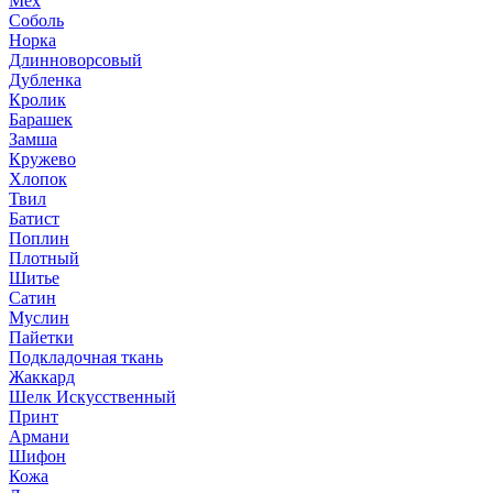
Мех
Соболь
Норка
Длинноворсовый
Дубленка
Кролик
Барашек
Замша
Кружево
Хлопок
Твил
Батист
Поплин
Плотный
Шитье
Сатин
Муслин
Пайетки
Подкладочная ткань
Жаккард
Шелк Искусственный
Принт
Армани
Шифон
Кожа