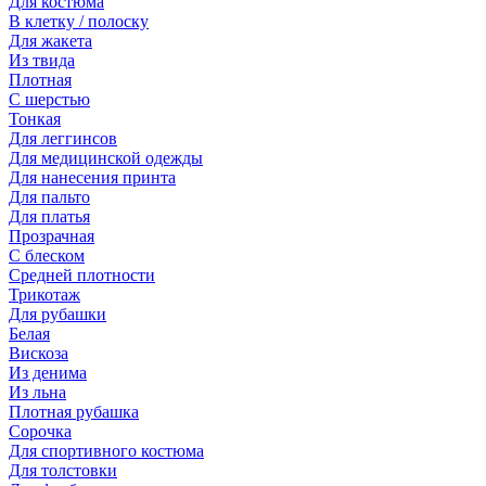
Для костюма
В клетку / полоску
Для жакета
Из твида
Плотная
С шерстью
Тонкая
Для леггинсов
Для медицинской одежды
Для нанесения принта
Для пальто
Для платья
Прозрачная
С блеском
Средней плотности
Трикотаж
Для рубашки
Белая
Вискоза
Из денима
Из льна
Плотная рубашка
Сорочка
Для спортивного костюма
Для толстовки