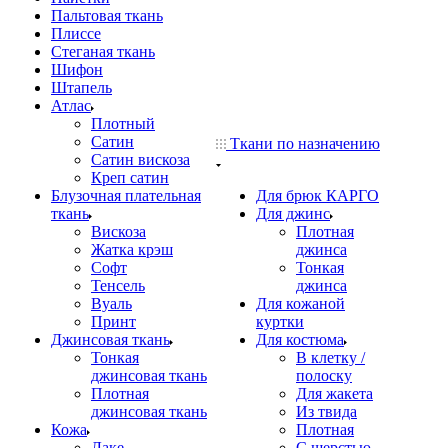
Пальтовая ткань
Плиссе
Стеганая ткань
Шифон
Штапель
Атлас
Плотный
Сатин
Ткани по назначению
Сатин вискоза
Креп сатин
Блузочная плательная
Для брюк КАРГО
ткань
Для джинс
Вискоза
Плотная
Жатка крэш
джинса
Софт
Тонкая
Тенсель
джинса
Вуаль
Для кожаной
Принт
куртки
Джинсовая ткань
Для костюма
Тонкая
В клетку /
джинсовая ткань
полоску
Плотная
Для жакета
джинсовая ткань
Из твида
Кожа
Плотная
Лаке
С шерстью