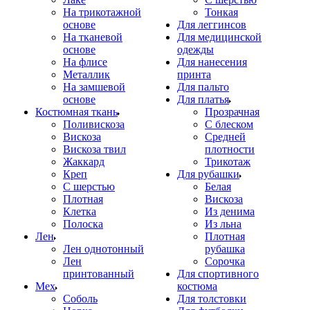
На трикотажной
Тонкая
основе
Для леггинсов
На тканевой
Для медицинской
основе
одежды
На флисе
Для нанесения
Металлик
принта
На замшевой
Для пальто
основе
Для платья
Костюмная ткань
Прозрачная
Поливискоза
С блеском
Вискоза
Средней
Вискоза твил
плотности
Жаккард
Трикотаж
Креп
Для рубашки
С шерстью
Белая
Плотная
Вискоза
Клетка
Из денима
Полоска
Из льна
Лен
Плотная
Лен однотонный
рубашка
Лен
Сорочка
принтованный
Для спортивного
Мех
костюма
Соболь
Для толстовки