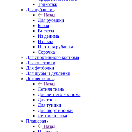
Трикотаж
Для рубашки
Назад
Для рубашки
Белая
Вискоза
Из денима
Из льна
Плотная рубашка
Сорочка
Для спортивного костюма
Для толстовки
Для футболки
Для шубы и дубленки
Летняя ткань
Назад
Летняя ткань
Для летнего костюма
Для топа
Для туники
Для шорт и юбки
Летние платья
Плащевая
Назад
Плащевая