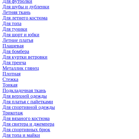
Для футболки
Для шубы и дубленки
Летняя ткань
Для летнего костюма
Для топа
Для туники
Для шорт и юбки
Летние платья
Плащевая
Для бомбера
Для куртки ветровки
Для тренча
Металлик глянец
Плотная
Стежка
Тонкая
Подкладочная ткань
Для верхней одежды
Для платья с пайетками
Для спортивной одежды
Трикотаж
Для вязаного костюма
Для свитера и джемпера
Для спортивных брюк
Для топа и майки