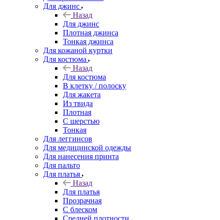
Для джинс
Назад
Для джинс
Плотная джинса
Тонкая джинса
Для кожаной куртки
Для костюма
Назад
Для костюма
В клетку / полоску
Для жакета
Из твида
Плотная
С шерстью
Тонкая
Для леггинсов
Для медицинской одежды
Для нанесения принта
Для пальто
Для платья
Назад
Для платья
Прозрачная
С блеском
Средней плотности