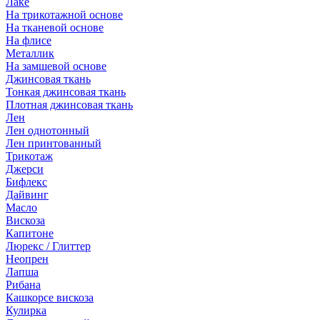
Лаке
На трикотажной основе
На тканевой основе
На флисе
Металлик
На замшевой основе
Джинсовая ткань
Тонкая джинсовая ткань
Плотная джинсовая ткань
Лен
Лен однотонный
Лен принтованный
Трикотаж
Джерси
Бифлекс
Дайвинг
Масло
Вискоза
Капитоне
Люрекс / Глиттер
Неопрен
Лапша
Рибана
Кашкорсе вискоза
Кулирка