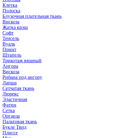
Клетка
Полоска
Блузочная плательная ткань
Вискоза
Жатка крэш
Софт
Тенсель
Вуаль
Принт
Штапель
Трикотаж вязаный
Ангора
Вискоза
Рибана под ангору
Лапша
Сетчатая ткань
Люрекс
Эластичная
Фатин
Сетка
Органза
Пальтовая ткань
Букле Твид
Плиссе