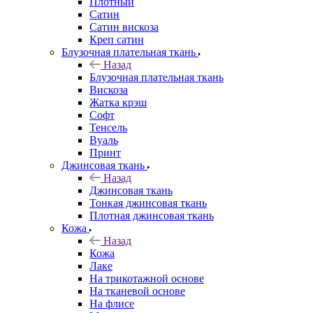
Плотный
Сатин
Сатин вискоза
Креп сатин
Блузочная плательная ткань
Назад
Блузочная плательная ткань
Вискоза
Жатка крэш
Софт
Тенсель
Вуаль
Принт
Джинсовая ткань
Назад
Джинсовая ткань
Тонкая джинсовая ткань
Плотная джинсовая ткань
Кожа
Назад
Кожа
Лаке
На трикотажной основе
На тканевой основе
На флисе