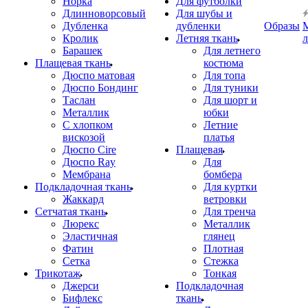
Норка
Для футболки
Длинноворсовый
Для шубы и
Дубленка
дубленки
Образы
Кролик
Летняя ткань
Барашек
Для летнего
Плащевая ткань
костюма
Дюспо матовая
Для топа
Дюспо Бондинг
Для туники
Таслан
Для шорт и
Металлик
юбки
С хлопком
Летние
вискозой
платья
Дюспо Cire
Плащевая
Дюспо Ray
Для
Мембрана
бомбера
Подкладочная ткань
Для куртки
Жаккард
ветровки
Сетчатая ткань
Для тренча
Люрекс
Металлик
Эластичная
глянец
Фатин
Плотная
Сетка
Стежка
Трикотаж
Тонкая
Джерси
Подкладочная
Бифлекс
ткань