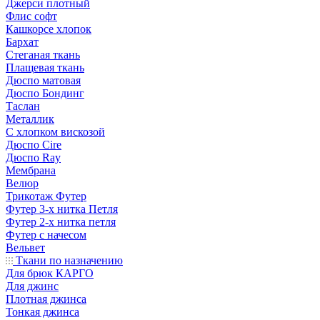
Джерси плотный
Флис софт
Кашкорсе хлопок
Бархат
Стеганая ткань
Плащевая ткань
Дюспо матовая
Дюспо Бондинг
Таслан
Металлик
С хлопком вискозой
Дюспо Cire
Дюспо Ray
Мембрана
Велюр
Трикотаж Футер
Футер 3-х нитка Петля
Футер 2-х нитка петля
Футер с начесом
Вельвет
Ткани по назначению
Для брюк КАРГО
Для джинс
Плотная джинса
Тонкая джинса