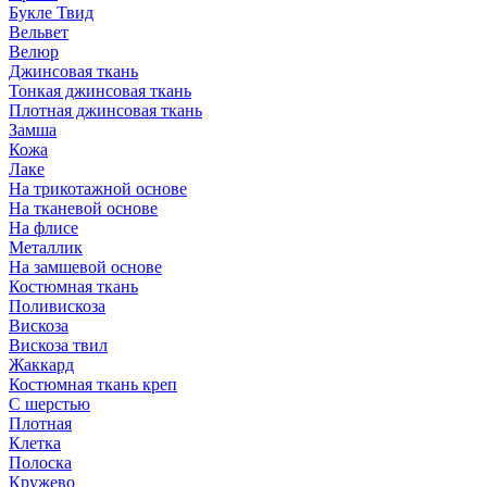
Букле Твид
Вельвет
Велюр
Джинсовая ткань
Тонкая джинсовая ткань
Плотная джинсовая ткань
Замша
Кожа
Лаке
На трикотажной основе
На тканевой основе
На флисе
Металлик
На замшевой основе
Костюмная ткань
Поливискоза
Вискоза
Вискоза твил
Жаккард
Костюмная ткань креп
С шерстью
Плотная
Клетка
Полоска
Кружево