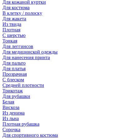
Для кожаной куртки
Для костюма
В клетку / полоску
Для жакета
Из твида
Плотная
С шерстью
Тонкая
Для леггинсов
Для медицинской одежды
Для нанесения принта
Для пальто
Для платья
Прозрачная
С блеском
Средней плотности
Трикотаж
Для рубашки
Белая
Вискоза
Из денима
Из льна
Плотная рубашка
Сорочка
Для спортивного костюма