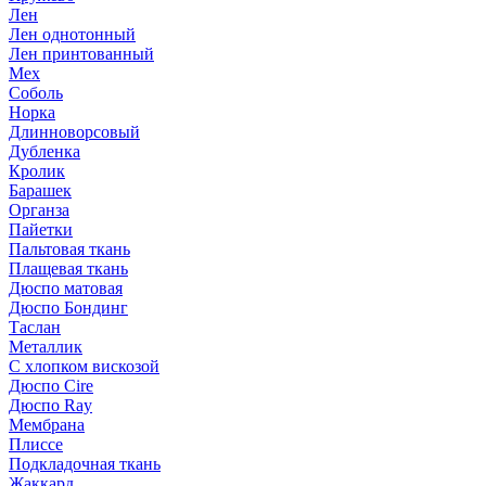
Лен
Лен однотонный
Лен принтованный
Мех
Соболь
Норка
Длинноворсовый
Дубленка
Кролик
Барашек
Органза
Пайетки
Пальтовая ткань
Плащевая ткань
Дюспо матовая
Дюспо Бондинг
Таслан
Металлик
С хлопком вискозой
Дюспо Cire
Дюспо Ray
Мембрана
Плиссе
Подкладочная ткань
Жаккард