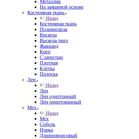
Металлик
На замшевой основе
Костюмная ткань
Назад
Костюмная ткань
Поливискоза
Вискоза
Вискоза твил
Жаккард
Креп
С шерстью
Плотная
Клетка
Полоска
Лен
Назад
Лен
Лен однотонный
Лен принтованный
Мех
Назад
Мех
Соболь
Норка
Длинноворсовый