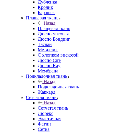
Дубленка
Кролик
Барашек
Плащевая ткань
Назад
Плащевая ткань
Дюспо матовая
Дюспо Бондинг
Таслан
Металлик
С хлопком вискозой
Дюспо Cire
Дюспо Ray
Мембрана
Подкладочная ткань
Назад
Подкладочная ткань
Жаккард
Сетчатая ткань
Назад
Сетчатая ткань
Люрекс
Эластичная
Фатин
Сетка