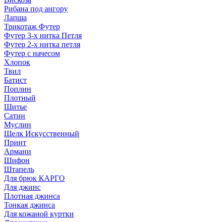
Рибана под ангору
Лапша
Трикотаж Футер
Футер 3-х нитка Петля
Футер 2-х нитка петля
Футер с начесом
Хлопок
Твил
Батист
Поплин
Плотный
Шитье
Сатин
Муслин
Шелк Искусственный
Принт
Армани
Шифон
Штапель
Для брюк КАРГО
Для джинс
Плотная джинса
Тонкая джинса
Для кожаной куртки