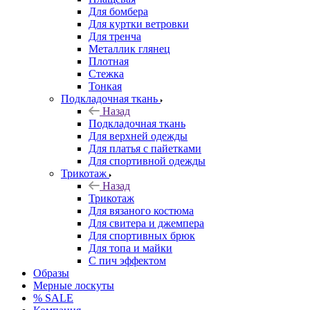
Для бомбера
Для куртки ветровки
Для тренча
Металлик глянец
Плотная
Стежка
Тонкая
Подкладочная ткань
Назад
Подкладочная ткань
Для верхней одежды
Для платья с пайетками
Для спортивной одежды
Трикотаж
Назад
Трикотаж
Для вязаного костюма
Для свитера и джемпера
Для спортивных брюк
Для топа и майки
С пич эффектом
Образы
Мерные лоскуты
% SALE