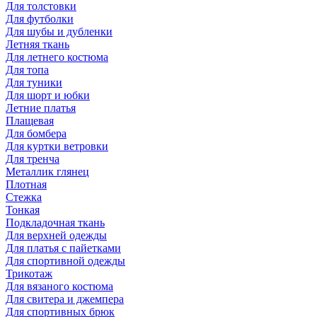
Для толстовки
Для футболки
Для шубы и дубленки
Летняя ткань
Для летнего костюма
Для топа
Для туники
Для шорт и юбки
Летние платья
Плащевая
Для бомбера
Для куртки ветровки
Для тренча
Металлик глянец
Плотная
Стежка
Тонкая
Подкладочная ткань
Для верхней одежды
Для платья с пайетками
Для спортивной одежды
Трикотаж
Для вязаного костюма
Для свитера и джемпера
Для спортивных брюк