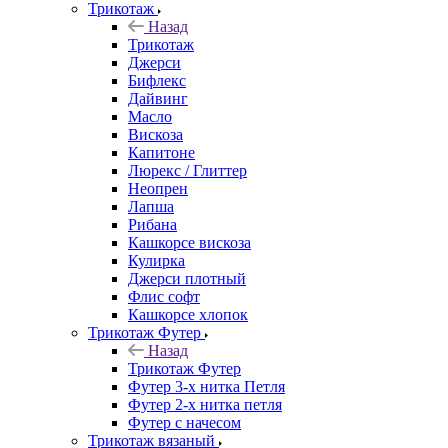
Трикотаж
Назад
Трикотаж
Джерси
Бифлекс
Дайвинг
Масло
Вискоза
Капитоне
Люрекс / Глиттер
Неопрен
Лапша
Рибана
Кашкорсе вискоза
Кулирка
Джерси плотный
Флис софт
Кашкорсе хлопок
Трикотаж Футер
Назад
Трикотаж Футер
Футер 3-х нитка Петля
Футер 2-х нитка петля
Футер с начесом
Трикотаж вязаный