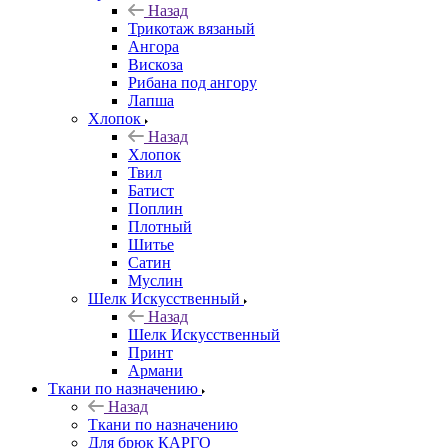
Назад
Трикотаж вязаный
Ангора
Вискоза
Рибана под ангору
Лапша
Хлопок
Назад
Хлопок
Твил
Батист
Поплин
Плотный
Шитье
Сатин
Муслин
Шелк Искусственный
Назад
Шелк Искусственный
Принт
Армани
Ткани по назначению
Назад
Ткани по назначению
Для брюк КАРГО