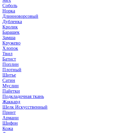
Мех
Соболь
Норка
Длинноворсовый
Дубленка
Кролик
Барашек
Замша
Кружево
Хлопок
Твил
Батист
Поплин
Плотный
Шитье
Сатин
Муслин
Пайетки
Подкладочная ткань
Жаккард
Шелк Искусственный
Принт
Армани
Шифон
Кожа