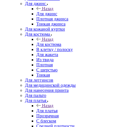
Для джинс
Назад
Для джинс
Плотная джинса
Тонкая джинса
Для кожаной куртки
Для костюма
Назад
Для костюма
В клетку / полоску
Для жакета
Из твида
Плотная
С шерстью
Тонкая
Для леггинсов
Для медицинской одежды
Для нанесения принта
Для пальто
Для платья
Назад
Для платья
Прозрачная
С блеском
Средней плотности