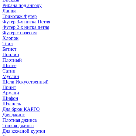
Рибана под ангору
Лапша
Трикотаж Футер
Футер 3-х нитка Петля
Футер 2-х нитка петля
Футер с начесом
Хлопок
Твил
Батист
Поплин
Плотный
Шитье
Сатин
Муслин
Шелк Искусственный
Принт
Армани
Шифон
Штапель
Для брюк КАРГО
Для джинс
Плотная джинса
Тонкая джинса
Для кожаной куртки