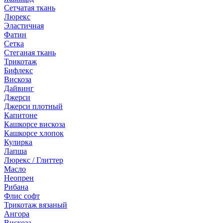
Сетчатая ткань
Люрекс
Эластичная
Фатин
Сетка
Стеганая ткань
Трикотаж
Бифлекс
Вискоза
Дайвинг
Джерси
Джерси плотный
Капитоне
Кашкорсе вискоза
Кашкорсе хлопок
Кулирка
Лапша
Люрекс / Глиттер
Масло
Неопрен
Рибана
Флис софт
Трикотаж вязаный
Ангора
Вискоза