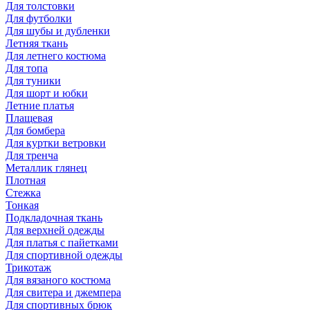
Для толстовки
Для футболки
Для шубы и дубленки
Летняя ткань
Для летнего костюма
Для топа
Для туники
Для шорт и юбки
Летние платья
Плащевая
Для бомбера
Для куртки ветровки
Для тренча
Металлик глянец
Плотная
Стежка
Тонкая
Подкладочная ткань
Для верхней одежды
Для платья с пайетками
Для спортивной одежды
Трикотаж
Для вязаного костюма
Для свитера и джемпера
Для спортивных брюк