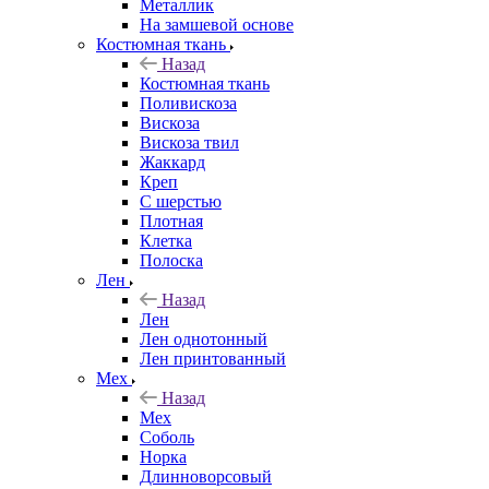
Металлик
На замшевой основе
Костюмная ткань
Назад
Костюмная ткань
Поливискоза
Вискоза
Вискоза твил
Жаккард
Креп
С шерстью
Плотная
Клетка
Полоска
Лен
Назад
Лен
Лен однотонный
Лен принтованный
Мех
Назад
Мех
Соболь
Норка
Длинноворсовый