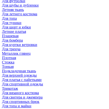
Для футболки
Для шубы и дубленки
Летняя ткань
Для летнего костюма
Для топа
Для туники
Для шорт и юбки
Летние платья
Плащевая
Для бомбера
Для куртки ветровки
Для тренча
Металлик глянец
Плотная
Стежка
Тонкая
Подкладочная ткань
Для верхней одежды
Для платья с пайетками
Для спортивной одежды
Трикотаж
Для вязаного костюма
Для свитера и джемпера
Для спортивных брюк
Для топа и майки