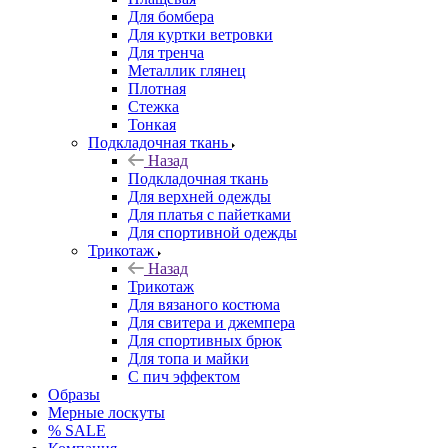
Для бомбера
Для куртки ветровки
Для тренча
Металлик глянец
Плотная
Стежка
Тонкая
Подкладочная ткань
Назад
Подкладочная ткань
Для верхней одежды
Для платья с пайетками
Для спортивной одежды
Трикотаж
Назад
Трикотаж
Для вязаного костюма
Для свитера и джемпера
Для спортивных брюк
Для топа и майки
С пич эффектом
Образы
Мерные лоскуты
% SALE