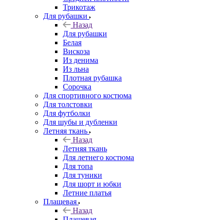
Трикотаж
Для рубашки
Назад
Для рубашки
Белая
Вискоза
Из денима
Из льна
Плотная рубашка
Сорочка
Для спортивного костюма
Для толстовки
Для футболки
Для шубы и дубленки
Летняя ткань
Назад
Летняя ткань
Для летнего костюма
Для топа
Для туники
Для шорт и юбки
Летние платья
Плащевая
Назад
Плащевая