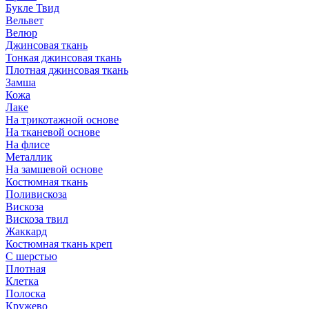
Букле Твид
Вельвет
Велюр
Джинсовая ткань
Тонкая джинсовая ткань
Плотная джинсовая ткань
Замша
Кожа
Лаке
На трикотажной основе
На тканевой основе
На флисе
Металлик
На замшевой основе
Костюмная ткань
Поливискоза
Вискоза
Вискоза твил
Жаккард
Костюмная ткань креп
С шерстью
Плотная
Клетка
Полоска
Кружево