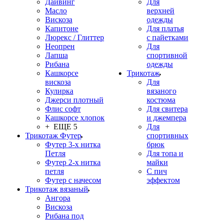
Дайвинг
Для
Масло
верхней
Вискоза
одежды
Капитоне
Для платья
Люрекс / Глиттер
с пайетками
Неопрен
Для
Лапша
спортивной
Рибана
одежды
Кашкорсе
Трикотаж
вискоза
Для
Кулирка
вязаного
Джерси плотный
костюма
Флис софт
Для свитера
Кашкорсе хлопок
и джемпера
+ ЕЩЕ 5
Для
Трикотаж Футер
спортивных
Футер 3-х нитка
брюк
Петля
Для топа и
Футер 2-х нитка
майки
петля
С пич
Футер с начесом
эффектом
Трикотаж вязаный
Ангора
Вискоза
Рибана под