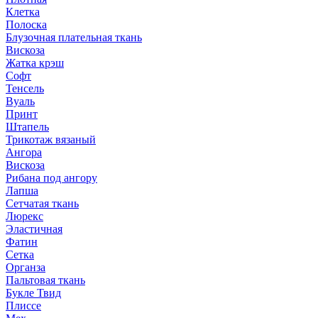
Клетка
Полоска
Блузочная плательная ткань
Вискоза
Жатка крэш
Софт
Тенсель
Вуаль
Принт
Штапель
Трикотаж вязаный
Ангора
Вискоза
Рибана под ангору
Лапша
Сетчатая ткань
Люрекс
Эластичная
Фатин
Сетка
Органза
Пальтовая ткань
Букле Твид
Плиссе