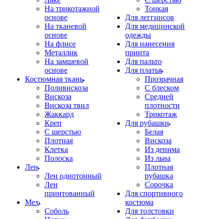
На трикотажной
Тонкая
основе
Для леггинсов
На тканевой
Для медицинской
основе
одежды
На флисе
Для нанесения
Металлик
принта
На замшевой
Для пальто
основе
Для платья
Костюмная ткань
Прозрачная
Поливискоза
С блеском
Вискоза
Средней
Вискоза твил
плотности
Жаккард
Трикотаж
Креп
Для рубашки
С шерстью
Белая
Плотная
Вискоза
Клетка
Из денима
Полоска
Из льна
Лен
Плотная
Лен однотонный
рубашка
Лен
Сорочка
принтованный
Для спортивного
Мех
костюма
Соболь
Для толстовки