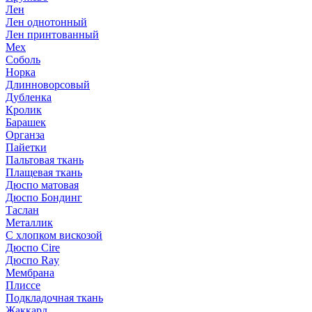
Лен
Лен однотонный
Лен принтованный
Мех
Соболь
Норка
Длинноворсовый
Дубленка
Кролик
Барашек
Органза
Пайетки
Пальтовая ткань
Плащевая ткань
Дюспо матовая
Дюспо Бондинг
Таслан
Металлик
С хлопком вискозой
Дюспо Cire
Дюспо Ray
Мембрана
Плиссе
Подкладочная ткань
Жаккард