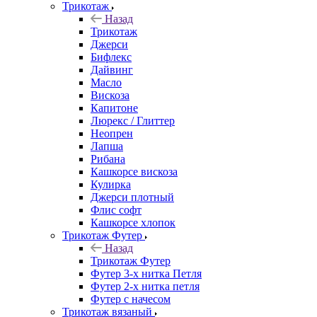
Трикотаж
Назад
Трикотаж
Джерси
Бифлекс
Дайвинг
Масло
Вискоза
Капитоне
Люрекс / Глиттер
Неопрен
Лапша
Рибана
Кашкорсе вискоза
Кулирка
Джерси плотный
Флис софт
Кашкорсе хлопок
Трикотаж Футер
Назад
Трикотаж Футер
Футер 3-х нитка Петля
Футер 2-х нитка петля
Футер с начесом
Трикотаж вязаный