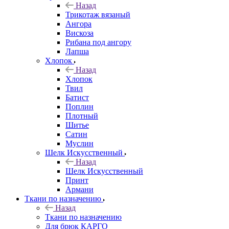
Назад
Трикотаж вязаный
Ангора
Вискоза
Рибана под ангору
Лапша
Хлопок
Назад
Хлопок
Твил
Батист
Поплин
Плотный
Шитье
Сатин
Муслин
Шелк Искусственный
Назад
Шелк Искусственный
Принт
Армани
Ткани по назначению
Назад
Ткани по назначению
Для брюк КАРГО