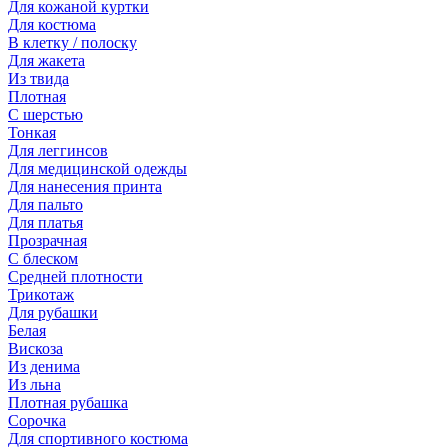
Для кожаной куртки
Для костюма
В клетку / полоску
Для жакета
Из твида
Плотная
С шерстью
Тонкая
Для леггинсов
Для медицинской одежды
Для нанесения принта
Для пальто
Для платья
Прозрачная
С блеском
Средней плотности
Трикотаж
Для рубашки
Белая
Вискоза
Из денима
Из льна
Плотная рубашка
Сорочка
Для спортивного костюма