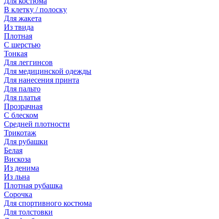
Для костюма
В клетку / полоску
Для жакета
Из твида
Плотная
С шерстью
Тонкая
Для леггинсов
Для медицинской одежды
Для нанесения принта
Для пальто
Для платья
Прозрачная
С блеском
Средней плотности
Трикотаж
Для рубашки
Белая
Вискоза
Из денима
Из льна
Плотная рубашка
Сорочка
Для спортивного костюма
Для толстовки