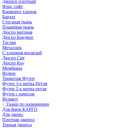
Джерси плотный
Флис софт
Кашкорсе хлопок
Бархат
Стеганая ткань
Плащевая ткань
Дюспо матовая
Дюспо Бондинг
Таслан
Металлик
С хлопком вискозой
Дюспо Cire
Дюспо Ray
Мембрана
Велюр
Трикотаж Футер
Футер 3-х нитка Петля
Футер 2-х нитка петля
Футер с начесом
Вельвет
Ткани по назначению
Для брюк КАРГО
Для джинс
Плотная джинса
Тонкая джинса