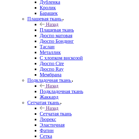
Дубленка
Кролик
Барашек
Плащевая ткань
Назад
Плащевая ткань
Дюспо матовая
Дюспо Бондинг
Таслан
Металлик
С хлопком вискозой
Дюспо Cire
Дюспо Ray
Мембрана
Подкладочная ткань
Назад
Подкладочная ткань
Жаккард
Сетчатая ткань
Назад
Сетчатая ткань
Люрекс
Эластичная
Фатин
Сетка