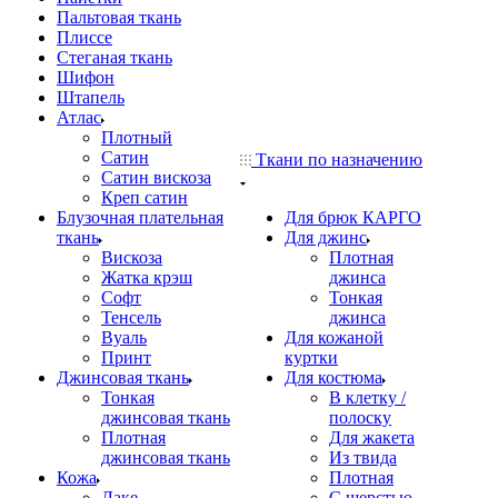
Пальтовая ткань
Плиссе
Стеганая ткань
Шифон
Штапель
Атлас
Плотный
Сатин
Ткани по назначению
Сатин вискоза
Креп сатин
Блузочная плательная
Для брюк КАРГО
ткань
Для джинс
Вискоза
Плотная
Жатка крэш
джинса
Софт
Тонкая
Тенсель
джинса
Вуаль
Для кожаной
Принт
куртки
Джинсовая ткань
Для костюма
Тонкая
В клетку /
джинсовая ткань
полоску
Плотная
Для жакета
джинсовая ткань
Из твида
Кожа
Плотная
Лаке
С шерстью