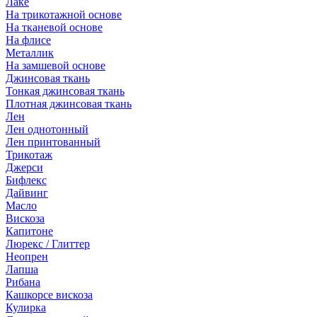
Лаке
На трикотажной основе
На тканевой основе
На флисе
Металлик
На замшевой основе
Джинсовая ткань
Тонкая джинсовая ткань
Плотная джинсовая ткань
Лен
Лен однотонный
Лен принтованный
Трикотаж
Джерси
Бифлекс
Дайвинг
Масло
Вискоза
Капитоне
Люрекс / Глиттер
Неопрен
Лапша
Рибана
Кашкорсе вискоза
Кулирка