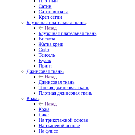
Плотный
Сатин
Сатин вискоза
Креп сатин
Блузочная плательная ткань
Назад
Блузочная плательная ткань
Вискоза
Жатка крэш
Софт
Тенсель
Вуаль
Принт
Джинсовая ткань
Назад
Джинсовая ткань
Тонкая джинсовая ткань
Плотная джинсовая ткань
Кожа
Назад
Кожа
Лаке
На трикотажной основе
На тканевой основе
На флисе