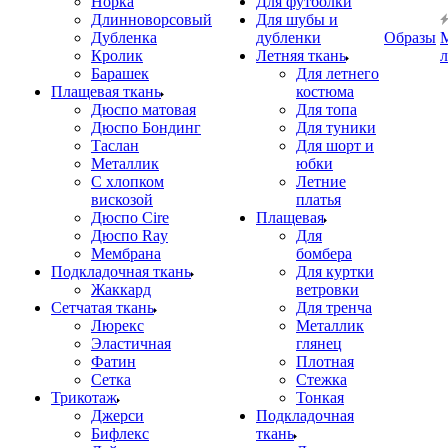
Норка
Для футболки
Длинноворсовый
Для шубы и
Дубленка
дубленки
Образы
Кролик
Летняя ткань
Барашек
Для летнего
Плащевая ткань
костюма
Дюспо матовая
Для топа
Дюспо Бондинг
Для туники
Таслан
Для шорт и
Металлик
юбки
С хлопком
Летние
вискозой
платья
Дюспо Cire
Плащевая
Дюспо Ray
Для
Мембрана
бомбера
Подкладочная ткань
Для куртки
Жаккард
ветровки
Сетчатая ткань
Для тренча
Люрекс
Металлик
Эластичная
глянец
Фатин
Плотная
Сетка
Стежка
Трикотаж
Тонкая
Джерси
Подкладочная
Бифлекс
ткань