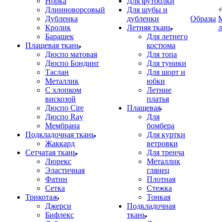
Норка
Для футболки
Длинноворсовый
Для шубы и
Дубленка
дубленки
Образы
Кролик
Летняя ткань
Барашек
Для летнего
Плащевая ткань
костюма
Дюспо матовая
Для топа
Дюспо Бондинг
Для туники
Таслан
Для шорт и
Металлик
юбки
С хлопком
Летние
вискозой
платья
Дюспо Cire
Плащевая
Дюспо Ray
Для
Мембрана
бомбера
Подкладочная ткань
Для куртки
Жаккард
ветровки
Сетчатая ткань
Для тренча
Люрекс
Металлик
Эластичная
глянец
Фатин
Плотная
Сетка
Стежка
Трикотаж
Тонкая
Джерси
Подкладочная
Бифлекс
ткань