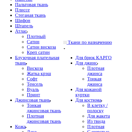
Пальтовая ткань
Плиссе
Стеганая ткань
Шифон
Штапель
Атлас
Плотный
Сатин
Ткани по назначению
Сатин вискоза
Креп сатин
Блузочная плательная
Для брюк КАРГО
ткань
Для джинс
Вискоза
Плотная
Жатка крэш
джинса
Софт
Тонкая
Тенсель
джинса
Вуаль
Для кожаной
Принт
куртки
Джинсовая ткань
Для костюма
Тонкая
В клетку /
джинсовая ткань
полоску
Плотная
Для жакета
джинсовая ткань
Из твида
Кожа
Плотная
Лаке
С шерстью