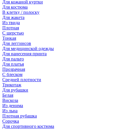
Для кожаной куртки
Для костюма
В клетку / полоску
Для жакета
Из твида
Плотная
С шерстью
Тонкая
Для леггинсов
Для медицинской одежды
Для нанесения принта
Для пальто
Для платья
Прозрачная
С блеском
Средней плотности
Трикотаж
Для рубашки
Белая
Вискоза
Из денима
Из льна
Плотная рубашка
Сорочка
Для спортивного костюма