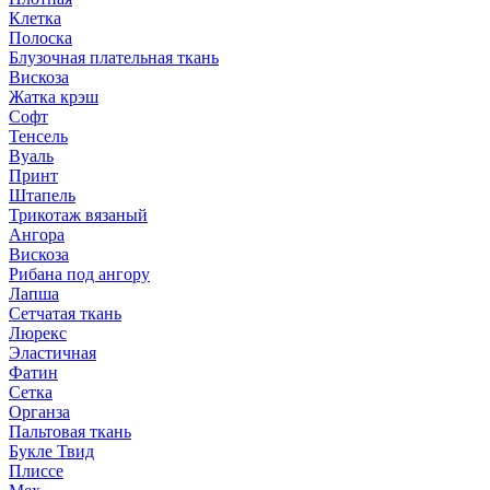
Клетка
Полоска
Блузочная плательная ткань
Вискоза
Жатка крэш
Софт
Тенсель
Вуаль
Принт
Штапель
Трикотаж вязаный
Ангора
Вискоза
Рибана под ангору
Лапша
Сетчатая ткань
Люрекс
Эластичная
Фатин
Сетка
Органза
Пальтовая ткань
Букле Твид
Плиссе