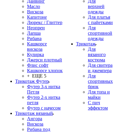
Дайвинг
Для
Масло
верхней
Вискоза
одежды
Капитоне
Для платья
Люрекс / Глиттер
с пайетками
Неопрен
Для
Лапша
спортивной
Рибана
одежды
Кашкорсе
Трикотаж
вискоза
Для
Кулирка
вязаного
Джерси плотный
костюма
Флис софт
Для свитера
Кашкорсе хлопок
и джемпера
+ ЕЩЕ 5
Для
Трикотаж Футер
спортивных
Футер 3-х нитка
брюк
Петля
Для топа и
Футер 2-х нитка
майки
петля
С пич
Футер с начесом
эффектом
Трикотаж вязаный
Ангора
Вискоза
Рибана под