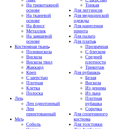
На трикотажной
Тонкая
основе
Для леггинсов
На тканевой
Для медицинской
основе
одежды
На флисе
Для нанесения
Металлик
принта
На замшевой
Для пальто
основе
Для платья
Костюмная ткань
Прозрачная
Поливискоза
С блеском
Вискоза
Средней
Вискоза твил
плотности
Жаккард
Трикотаж
Креп
Для рубашки
С шерстью
Белая
Плотная
Вискоза
Клетка
Из денима
Полоска
Из льна
Лен
Плотная
Лен однотонный
рубашка
Лен
Сорочка
принтованный
Для спортивного
Мех
костюма
Соболь
Для толстовки