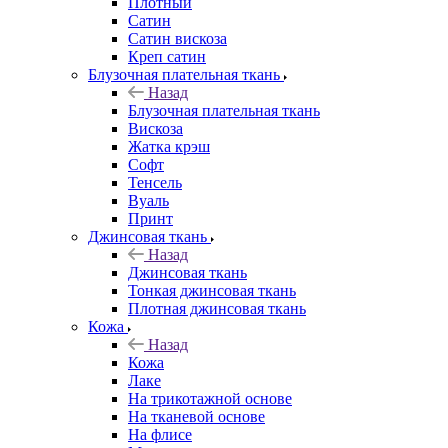
Плотный
Сатин
Сатин вискоза
Креп сатин
Блузочная плательная ткань
Назад
Блузочная плательная ткань
Вискоза
Жатка крэш
Софт
Тенсель
Вуаль
Принт
Джинсовая ткань
Назад
Джинсовая ткань
Тонкая джинсовая ткань
Плотная джинсовая ткань
Кожа
Назад
Кожа
Лаке
На трикотажной основе
На тканевой основе
На флисе