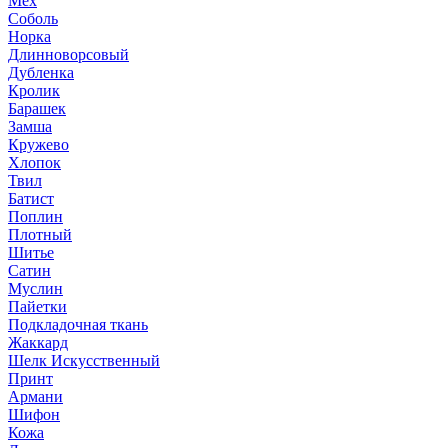
Мех
Соболь
Норка
Длинноворсовый
Дубленка
Кролик
Барашек
Замша
Кружево
Хлопок
Твил
Батист
Поплин
Плотный
Шитье
Сатин
Муслин
Пайетки
Подкладочная ткань
Жаккард
Шелк Искусственный
Принт
Армани
Шифон
Кожа