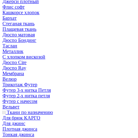
Джерси плотный
Флис софт
Кашкорсе хлопок
Бархат
Стеганая ткань
Плащевая ткань
Дюспо матовая
Дюспо Бондинг
Таслан
Металлик
С хлопком вискозой
Дюспо Cire
Дюспо Ray
Мембрана
Велюр
Трикотаж Футер
Футер 3-х нитка Петля
Футер 2-х нитка петля
Футер с начесом
Вельвет
Ткани по назначению
Для брюк КАРГО
Для джинс
Плотная джинса
Тонкая джинса