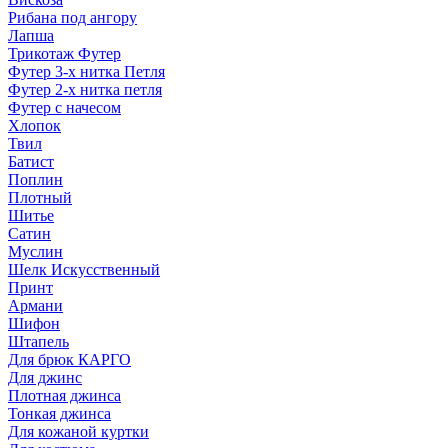
Рибана под ангору
Лапша
Трикотаж Футер
Футер 3-х нитка Петля
Футер 2-х нитка петля
Футер с начесом
Хлопок
Твил
Батист
Поплин
Плотный
Шитье
Сатин
Муслин
Шелк Искусственный
Принт
Армани
Шифон
Штапель
Для брюк КАРГО
Для джинс
Плотная джинса
Тонкая джинса
Для кожаной куртки