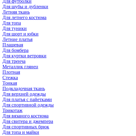
Для футболки
Для шубы и дубленки
Летняя ткань
Для летнего костюма
Для топа
Для туники
Для шорт и юбки
Летние платья
Плащевая
Для бомбера
Для куртки ветровки
Для тренча
Металлик глянец
Плотная
Стежка
Тонкая
Подкладочная ткань
Для верхней одежды
Для платья с пайетками
Для спортивной одежды
Трикотаж
Для вязаного костюма
Для свитера и джемпера
Для спортивных брюк
Для топа и майки