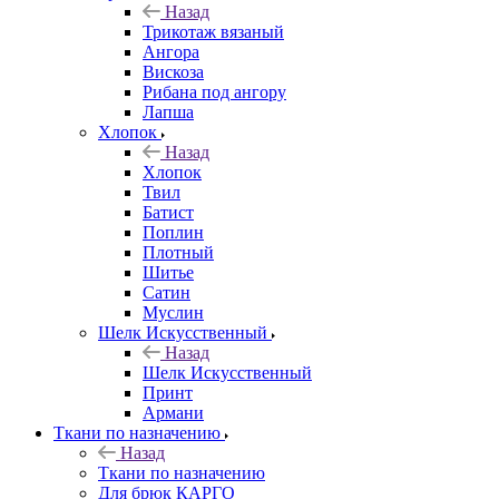
Назад
Трикотаж вязаный
Ангора
Вискоза
Рибана под ангору
Лапша
Хлопок
Назад
Хлопок
Твил
Батист
Поплин
Плотный
Шитье
Сатин
Муслин
Шелк Искусственный
Назад
Шелк Искусственный
Принт
Армани
Ткани по назначению
Назад
Ткани по назначению
Для брюк КАРГО