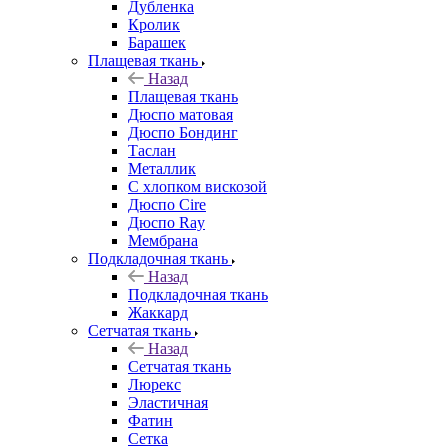
Дубленка
Кролик
Барашек
Плащевая ткань
Назад
Плащевая ткань
Дюспо матовая
Дюспо Бондинг
Таслан
Металлик
С хлопком вискозой
Дюспо Cire
Дюспо Ray
Мембрана
Подкладочная ткань
Назад
Подкладочная ткань
Жаккард
Сетчатая ткань
Назад
Сетчатая ткань
Люрекс
Эластичная
Фатин
Сетка