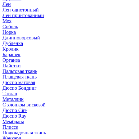
Лен
Лен однотонный
Лен принтованный
Мех
Соболь
Норка
Длинноворсовый
Дубленка
Кролик
Барашек
Органза
Пайетки
Пальтовая ткань
Плащевая ткань
Дюспо матовая
Дюспо Бондинг
Таслан
Металлик
С хлопком вискозой
Дюспо Cire
Дюспо Ray
Мембрана
Плиссе
Подкладочная ткань
Жаккард