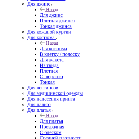
Для джинс
Назад
Для джинс
Плотная джинса
Тонкая джинса
Для кожаной куртки
Для костюма
Назад
Для костюма
В клетку / полоску
Для жакета
Из твида
Плотная
С шерстью
Тонкая
Для леггинсов
Для медицинской одежды
Для нанесения принта
Для пальто
Для платья
Назад
Для платья
Прозрачная
С блеском
Средней плотности