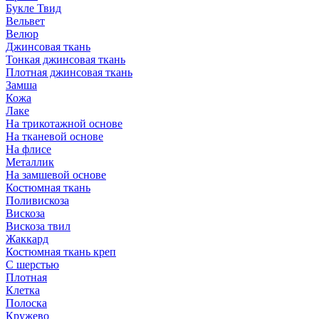
Букле Твид
Вельвет
Велюр
Джинсовая ткань
Тонкая джинсовая ткань
Плотная джинсовая ткань
Замша
Кожа
Лаке
На трикотажной основе
На тканевой основе
На флисе
Металлик
На замшевой основе
Костюмная ткань
Поливискоза
Вискоза
Вискоза твил
Жаккард
Костюмная ткань креп
С шерстью
Плотная
Клетка
Полоска
Кружево