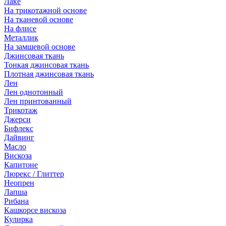
Лаке
На трикотажной основе
На тканевой основе
На флисе
Металлик
На замшевой основе
Джинсовая ткань
Тонкая джинсовая ткань
Плотная джинсовая ткань
Лен
Лен однотонный
Лен принтованный
Трикотаж
Джерси
Бифлекс
Дайвинг
Масло
Вискоза
Капитоне
Люрекс / Глиттер
Неопрен
Лапша
Рибана
Кашкорсе вискоза
Кулирка