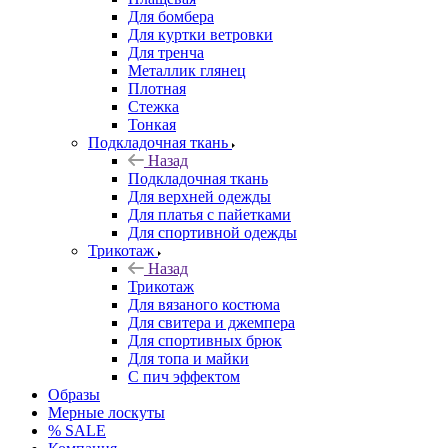
Для бомбера
Для куртки ветровки
Для тренча
Металлик глянец
Плотная
Стежка
Тонкая
Подкладочная ткань
Назад
Подкладочная ткань
Для верхней одежды
Для платья с пайетками
Для спортивной одежды
Трикотаж
Назад
Трикотаж
Для вязаного костюма
Для свитера и джемпера
Для спортивных брюк
Для топа и майки
С пич эффектом
Образы
Мерные лоскуты
% SALE