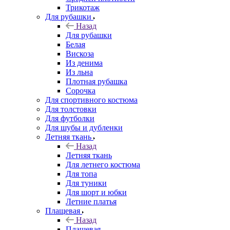
Трикотаж
Для рубашки
Назад
Для рубашки
Белая
Вискоза
Из денима
Из льна
Плотная рубашка
Сорочка
Для спортивного костюма
Для толстовки
Для футболки
Для шубы и дубленки
Летняя ткань
Назад
Летняя ткань
Для летнего костюма
Для топа
Для туники
Для шорт и юбки
Летние платья
Плащевая
Назад
Плащевая