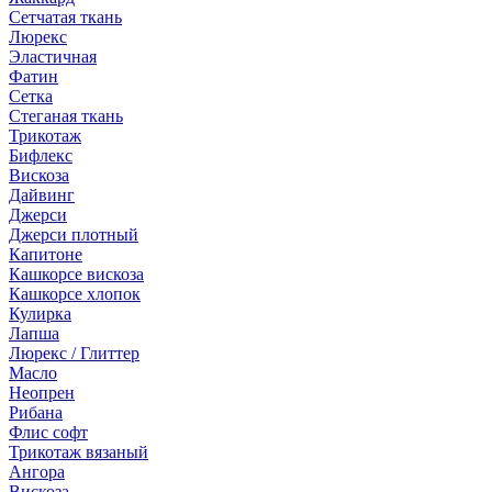
Сетчатая ткань
Люрекс
Эластичная
Фатин
Сетка
Стеганая ткань
Трикотаж
Бифлекс
Вискоза
Дайвинг
Джерси
Джерси плотный
Капитоне
Кашкорсе вискоза
Кашкорсе хлопок
Кулирка
Лапша
Люрекс / Глиттер
Масло
Неопрен
Рибана
Флис софт
Трикотаж вязаный
Ангора
Вискоза