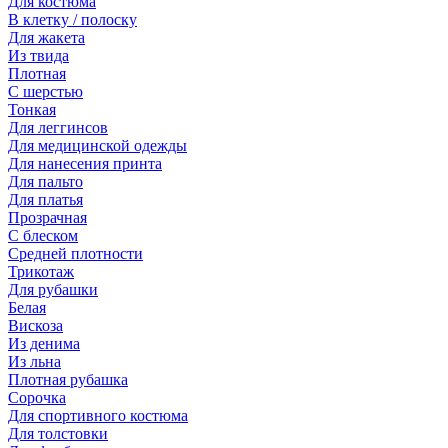
Для костюма
В клетку / полоску
Для жакета
Из твида
Плотная
С шерстью
Тонкая
Для леггинсов
Для медицинской одежды
Для нанесения принта
Для пальто
Для платья
Прозрачная
С блеском
Средней плотности
Трикотаж
Для рубашки
Белая
Вискоза
Из денима
Из льна
Плотная рубашка
Сорочка
Для спортивного костюма
Для толстовки