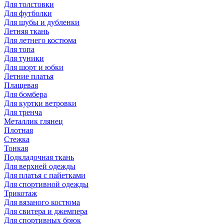
Для толстовки
Для футболки
Для шубы и дубленки
Летняя ткань
Для летнего костюма
Для топа
Для туники
Для шорт и юбки
Летние платья
Плащевая
Для бомбера
Для куртки ветровки
Для тренча
Металлик глянец
Плотная
Стежка
Тонкая
Подкладочная ткань
Для верхней одежды
Для платья с пайетками
Для спортивной одежды
Трикотаж
Для вязаного костюма
Для свитера и джемпера
Для спортивных брюк