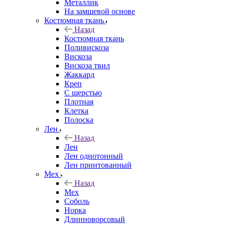
Металлик
На замшевой основе
Костюмная ткань
Назад
Костюмная ткань
Поливискоза
Вискоза
Вискоза твил
Жаккард
Креп
С шерстью
Плотная
Клетка
Полоска
Лен
Назад
Лен
Лен однотонный
Лен принтованный
Мех
Назад
Мех
Соболь
Норка
Длинноворсовый