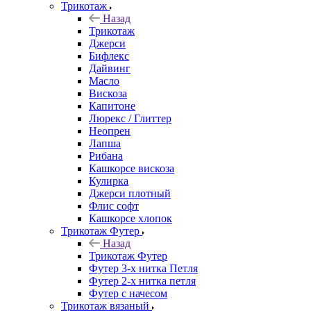
Трикотаж
Назад
Трикотаж
Джерси
Бифлекс
Дайвинг
Масло
Вискоза
Капитоне
Люрекс / Глиттер
Неопрен
Лапша
Рибана
Кашкорсе вискоза
Кулирка
Джерси плотный
Флис софт
Кашкорсе хлопок
Трикотаж Футер
Назад
Трикотаж Футер
Футер 3-х нитка Петля
Футер 2-х нитка петля
Футер с начесом
Трикотаж вязаный