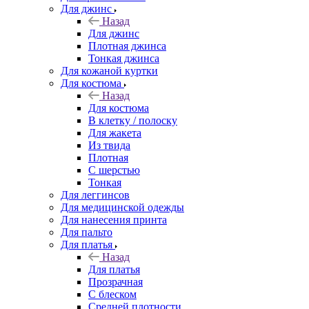
Для джинс
Назад
Для джинс
Плотная джинса
Тонкая джинса
Для кожаной куртки
Для костюма
Назад
Для костюма
В клетку / полоску
Для жакета
Из твида
Плотная
С шерстью
Тонкая
Для леггинсов
Для медицинской одежды
Для нанесения принта
Для пальто
Для платья
Назад
Для платья
Прозрачная
С блеском
Средней плотности