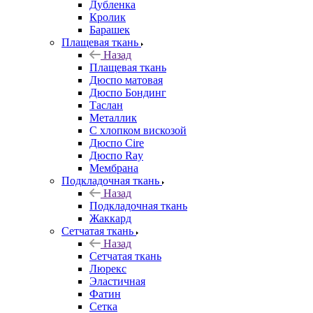
Дубленка
Кролик
Барашек
Плащевая ткань
Назад
Плащевая ткань
Дюспо матовая
Дюспо Бондинг
Таслан
Металлик
С хлопком вискозой
Дюспо Cire
Дюспо Ray
Мембрана
Подкладочная ткань
Назад
Подкладочная ткань
Жаккард
Сетчатая ткань
Назад
Сетчатая ткань
Люрекс
Эластичная
Фатин
Сетка