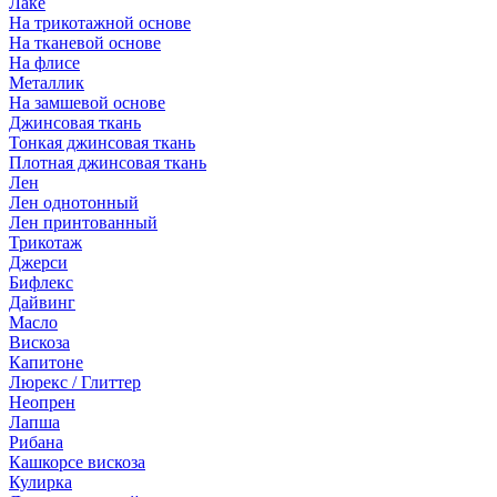
Лаке
На трикотажной основе
На тканевой основе
На флисе
Металлик
На замшевой основе
Джинсовая ткань
Тонкая джинсовая ткань
Плотная джинсовая ткань
Лен
Лен однотонный
Лен принтованный
Трикотаж
Джерси
Бифлекс
Дайвинг
Масло
Вискоза
Капитоне
Люрекс / Глиттер
Неопрен
Лапша
Рибана
Кашкорсе вискоза
Кулирка