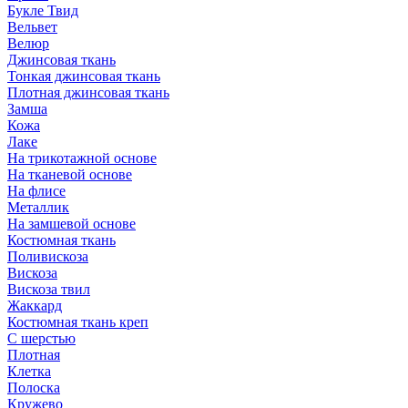
Букле Твид
Вельвет
Велюр
Джинсовая ткань
Тонкая джинсовая ткань
Плотная джинсовая ткань
Замша
Кожа
Лаке
На трикотажной основе
На тканевой основе
На флисе
Металлик
На замшевой основе
Костюмная ткань
Поливискоза
Вискоза
Вискоза твил
Жаккард
Костюмная ткань креп
С шерстью
Плотная
Клетка
Полоска
Кружево