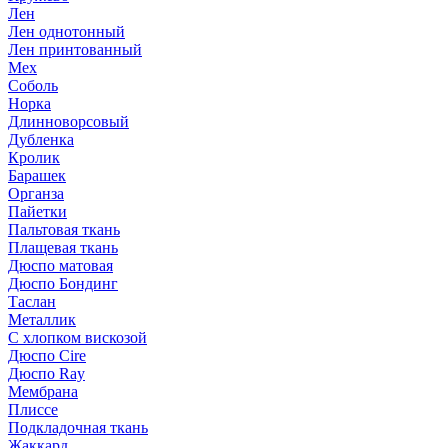
Лен
Лен однотонный
Лен принтованный
Мех
Соболь
Норка
Длинноворсовый
Дубленка
Кролик
Барашек
Органза
Пайетки
Пальтовая ткань
Плащевая ткань
Дюспо матовая
Дюспо Бондинг
Таслан
Металлик
С хлопком вискозой
Дюспо Cire
Дюспо Ray
Мембрана
Плиссе
Подкладочная ткань
Жаккард