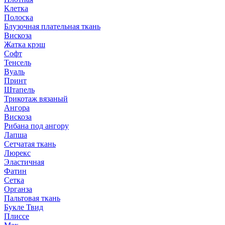
Клетка
Полоска
Блузочная плательная ткань
Вискоза
Жатка крэш
Софт
Тенсель
Вуаль
Принт
Штапель
Трикотаж вязаный
Ангора
Вискоза
Рибана под ангору
Лапша
Сетчатая ткань
Люрекс
Эластичная
Фатин
Сетка
Органза
Пальтовая ткань
Букле Твид
Плиссе