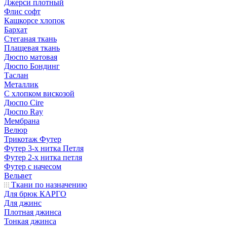
Джерси плотный
Флис софт
Кашкорсе хлопок
Бархат
Стеганая ткань
Плащевая ткань
Дюспо матовая
Дюспо Бондинг
Таслан
Металлик
С хлопком вискозой
Дюспо Cire
Дюспо Ray
Мембрана
Велюр
Трикотаж Футер
Футер 3-х нитка Петля
Футер 2-х нитка петля
Футер с начесом
Вельвет
Ткани по назначению
Для брюк КАРГО
Для джинс
Плотная джинса
Тонкая джинса