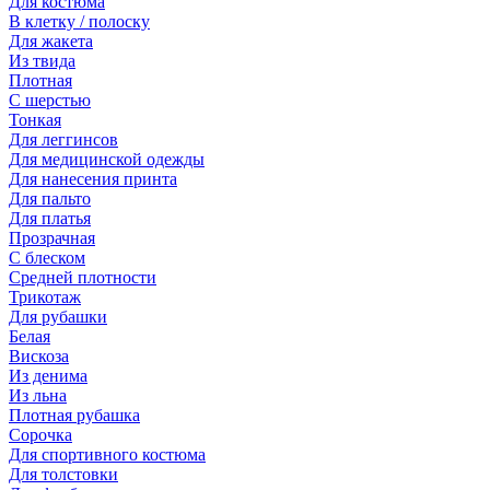
Для костюма
В клетку / полоску
Для жакета
Из твида
Плотная
С шерстью
Тонкая
Для леггинсов
Для медицинской одежды
Для нанесения принта
Для пальто
Для платья
Прозрачная
С блеском
Средней плотности
Трикотаж
Для рубашки
Белая
Вискоза
Из денима
Из льна
Плотная рубашка
Сорочка
Для спортивного костюма
Для толстовки