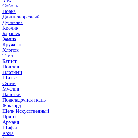
Мех
Соболь
Норка
Длинноворсовый
Дубленка
Кролик
Барашек
Замша
Кружево
Хлопок
Твил
Батист
Поплин
Плотный
Шитье
Сатин
Муслин
Пайетки
Подкладочная ткань
Жаккард
Шелк Искусственный
Принт
Армани
Шифон
Кожа