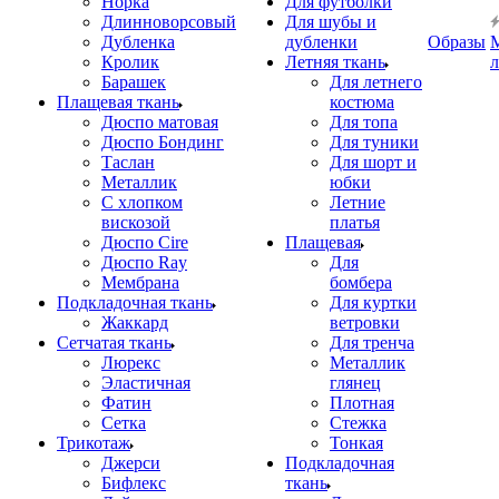
Норка
Для футболки
Длинноворсовый
Для шубы и
Дубленка
дубленки
Образы
Кролик
Летняя ткань
Барашек
Для летнего
Плащевая ткань
костюма
Дюспо матовая
Для топа
Дюспо Бондинг
Для туники
Таслан
Для шорт и
Металлик
юбки
С хлопком
Летние
вискозой
платья
Дюспо Cire
Плащевая
Дюспо Ray
Для
Мембрана
бомбера
Подкладочная ткань
Для куртки
Жаккард
ветровки
Сетчатая ткань
Для тренча
Люрекс
Металлик
Эластичная
глянец
Фатин
Плотная
Сетка
Стежка
Трикотаж
Тонкая
Джерси
Подкладочная
Бифлекс
ткань