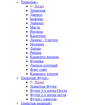
Трикотаж
Назад
Трикотаж
Джерси
Бифлекс
Дайвинг
Масло
Вискоза
Капитоне
Люрекс / Глиттер
Неопрен
Лапша
Рибана
Кашкорсе вискоза
Кулирка
Джерси плотный
Флис софт
Кашкорсе хлопок
Трикотаж Футер
Назад
Трикотаж Футер
Футер 3-х нитка Петля
Футер 2-х нитка петля
Футер с начесом
Трикотаж вязаный