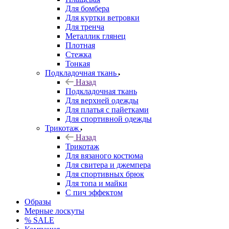
Для бомбера
Для куртки ветровки
Для тренча
Металлик глянец
Плотная
Стежка
Тонкая
Подкладочная ткань
Назад
Подкладочная ткань
Для верхней одежды
Для платья с пайетками
Для спортивной одежды
Трикотаж
Назад
Трикотаж
Для вязаного костюма
Для свитера и джемпера
Для спортивных брюк
Для топа и майки
С пич эффектом
Образы
Мерные лоскуты
% SALE