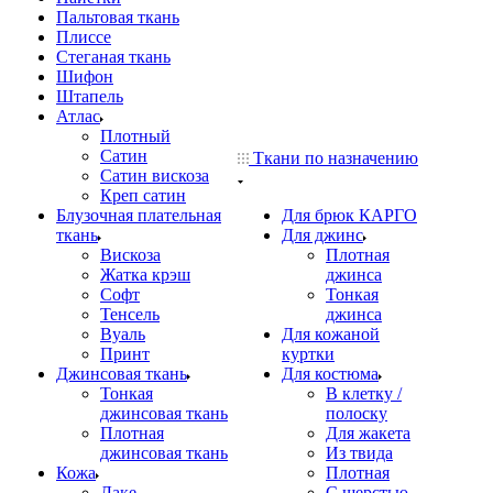
Пальтовая ткань
Плиссе
Стеганая ткань
Шифон
Штапель
Атлас
Плотный
Сатин
Ткани по назначению
Сатин вискоза
Креп сатин
Блузочная плательная
Для брюк КАРГО
ткань
Для джинс
Вискоза
Плотная
Жатка крэш
джинса
Софт
Тонкая
Тенсель
джинса
Вуаль
Для кожаной
Принт
куртки
Джинсовая ткань
Для костюма
Тонкая
В клетку /
джинсовая ткань
полоску
Плотная
Для жакета
джинсовая ткань
Из твида
Кожа
Плотная
Лаке
С шерстью