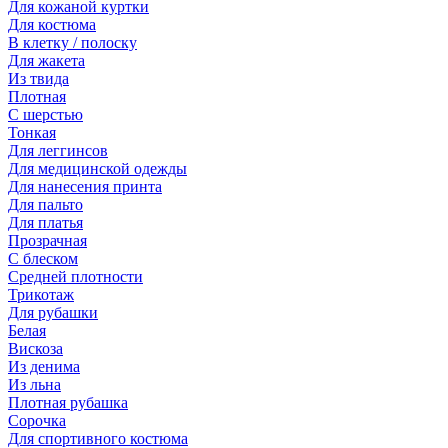
Для кожаной куртки
Для костюма
В клетку / полоску
Для жакета
Из твида
Плотная
С шерстью
Тонкая
Для леггинсов
Для медицинской одежды
Для нанесения принта
Для пальто
Для платья
Прозрачная
С блеском
Средней плотности
Трикотаж
Для рубашки
Белая
Вискоза
Из денима
Из льна
Плотная рубашка
Сорочка
Для спортивного костюма