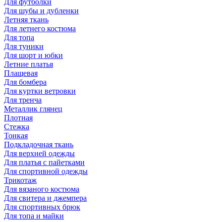
Для футболки
Для шубы и дубленки
Летняя ткань
Для летнего костюма
Для топа
Для туники
Для шорт и юбки
Летние платья
Плащевая
Для бомбера
Для куртки ветровки
Для тренча
Металлик глянец
Плотная
Стежка
Тонкая
Подкладочная ткань
Для верхней одежды
Для платья с пайетками
Для спортивной одежды
Трикотаж
Для вязаного костюма
Для свитера и джемпера
Для спортивных брюк
Для топа и майки