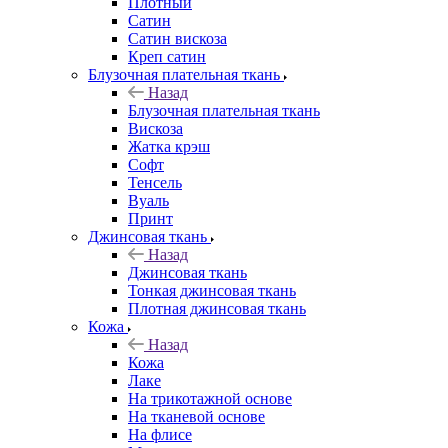
Плотный
Сатин
Сатин вискоза
Креп сатин
Блузочная плательная ткань
Назад
Блузочная плательная ткань
Вискоза
Жатка крэш
Софт
Тенсель
Вуаль
Принт
Джинсовая ткань
Назад
Джинсовая ткань
Тонкая джинсовая ткань
Плотная джинсовая ткань
Кожа
Назад
Кожа
Лаке
На трикотажной основе
На тканевой основе
На флисе