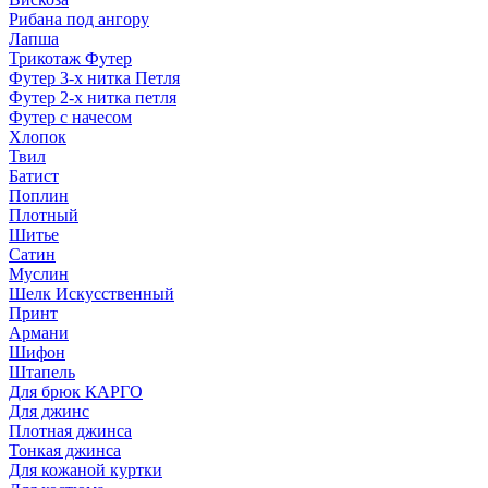
Рибана под ангору
Лапша
Трикотаж Футер
Футер 3-х нитка Петля
Футер 2-х нитка петля
Футер с начесом
Хлопок
Твил
Батист
Поплин
Плотный
Шитье
Сатин
Муслин
Шелк Искусственный
Принт
Армани
Шифон
Штапель
Для брюк КАРГО
Для джинс
Плотная джинса
Тонкая джинса
Для кожаной куртки