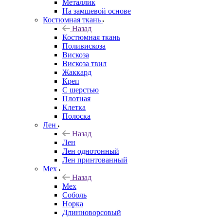
Металлик
На замшевой основе
Костюмная ткань
Назад
Костюмная ткань
Поливискоза
Вискоза
Вискоза твил
Жаккард
Креп
С шерстью
Плотная
Клетка
Полоска
Лен
Назад
Лен
Лен однотонный
Лен принтованный
Мех
Назад
Мех
Соболь
Норка
Длинноворсовый