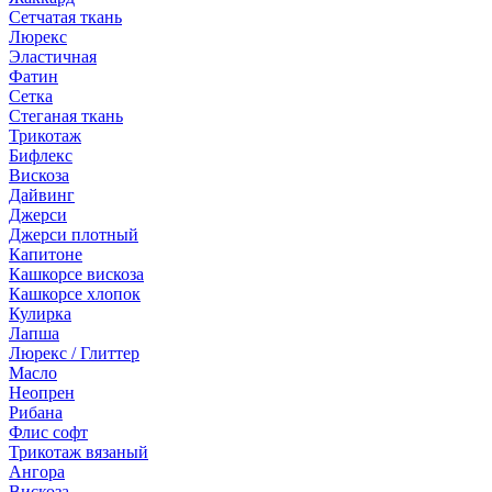
Сетчатая ткань
Люрекс
Эластичная
Фатин
Сетка
Стеганая ткань
Трикотаж
Бифлекс
Вискоза
Дайвинг
Джерси
Джерси плотный
Капитоне
Кашкорсе вискоза
Кашкорсе хлопок
Кулирка
Лапша
Люрекс / Глиттер
Масло
Неопрен
Рибана
Флис софт
Трикотаж вязаный
Ангора
Вискоза