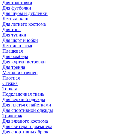
Для толстовки
Для футболки
Для шубы и дубленки
Летняя ткань
Для летнего костюма
Для топа
Для туники
Для шорт и юбки
Летние платья
Плащевая
Для бомбера
Для куртки ветровки
Для тренча
Металлик глянец
Плотная
Стежка
Тонкая
Подкладочная ткань
Для верхней одежды
Для платья с пайетками
Для спортивной одежды
Трикотаж
Для вязаного костюма
Для свитера и джемпера
Для спортивных брюк