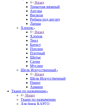
Назад
Трикотаж вязаный
Ангора
Вискоза
Рибана под ангору
Лапша
Хлопок
Назад
Хлопок
Твил
Батист
Поплин
Плотный
Шитье
Сатин
Муслин
Шелк Искусственный
Назад
Шелк Искусственный
Принт
Армани
Ткани по назначению
Назад
Ткани по назначению
Для брюк КАРГО