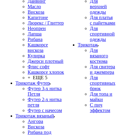
Дайвинг
Для
Масло
верхней
Вискоза
одежды
Капитоне
Для платья
Люрекс / Глиттер
с пайетками
Неопрен
Для
Лапша
спортивной
Рибана
одежды
Кашкорсе
Трикотаж
вискоза
Для
Кулирка
вязаного
Джерси плотный
костюма
Флис софт
Для свитера
Кашкорсе хлопок
и джемпера
+ ЕЩЕ 5
Для
Трикотаж Футер
спортивных
Футер 3-х нитка
брюк
Петля
Для топа и
Футер 2-х нитка
майки
петля
С пич
Футер с начесом
эффектом
Трикотаж вязаный
Ангора
Вискоза
Рибана под