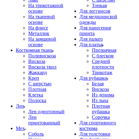
На трикотажной
Тонкая
основе
Для леггинсов
На тканевой
Для медицинской
основе
одежды
На флисе
Для нанесения
Металлик
принта
На замшевой
Для пальто
основе
Для платья
Костюмная ткань
Прозрачная
Поливискоза
С блеском
Вискоза
Средней
Вискоза твил
плотности
Жаккард
Трикотаж
Креп
Для рубашки
С шерстью
Белая
Плотная
Вискоза
Клетка
Из денима
Полоска
Из льна
Лен
Плотная
Лен однотонный
рубашка
Лен
Сорочка
принтованный
Для спортивного
Мех
костюма
Соболь
Для толстовки