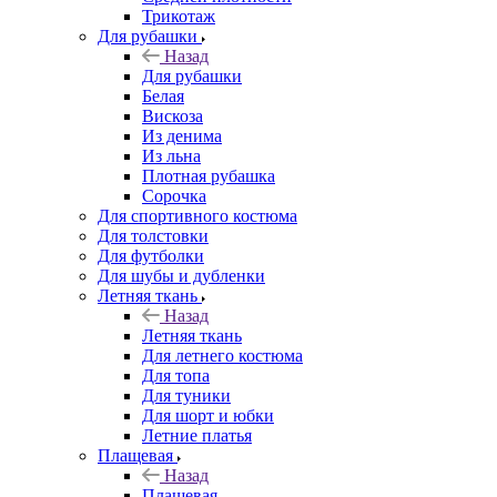
Трикотаж
Для рубашки
Назад
Для рубашки
Белая
Вискоза
Из денима
Из льна
Плотная рубашка
Сорочка
Для спортивного костюма
Для толстовки
Для футболки
Для шубы и дубленки
Летняя ткань
Назад
Летняя ткань
Для летнего костюма
Для топа
Для туники
Для шорт и юбки
Летние платья
Плащевая
Назад
Плащевая