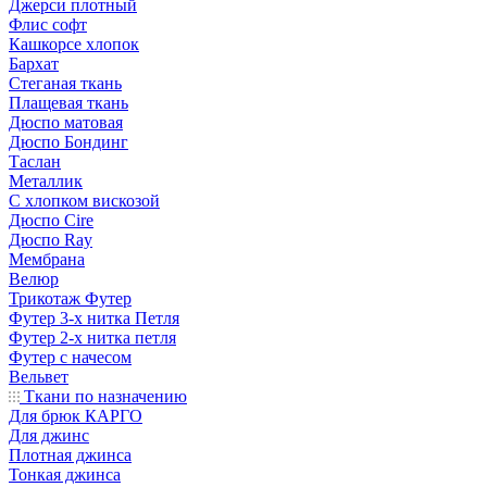
Джерси плотный
Флис софт
Кашкорсе хлопок
Бархат
Стеганая ткань
Плащевая ткань
Дюспо матовая
Дюспо Бондинг
Таслан
Металлик
С хлопком вискозой
Дюспо Cire
Дюспо Ray
Мембрана
Велюр
Трикотаж Футер
Футер 3-х нитка Петля
Футер 2-х нитка петля
Футер с начесом
Вельвет
Ткани по назначению
Для брюк КАРГО
Для джинс
Плотная джинса
Тонкая джинса