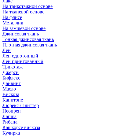
Лаке
На трикотажной основе
На тканевой основе
На флисе
Металлик
На замшевой основе
Джинсовая ткань
Тонкая джинсовая ткань
Плотная джинсовая ткань
Лен
Лен однотонный
Лен принтованный
Трикотаж
Джерси
Бифлекс
Дайвинг
Масло
Вискоза
Капитоне
Люрекс / Глиттер
Неопрен
Лапша
Рибана
Кашкорсе вискоза
Кулирка