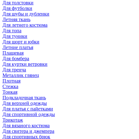
Для толстовки
Для футболки
Для шубы и дубленки
Летняя ткань
Для летнего костюма
Для топа
Для туники
Для шорт и юбки
Летние платья
Плащевая
Для бомбера
Для куртки ветровки
Для тренча
Металлик глянец
Плотная
Стежка
Тонкая
Подкладочная ткань
Для верхней одежды
Для платья с пайетками
Для спортивной одежды
Трикотаж
Для вязаного костюма
Для свитера и джемпера
Для спортивных брюк