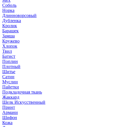
Мех
Соболь
Норка
Длинноворсовый
Дубленка
Кролик
Барашек
Замша
Кружево
Хлопок
Твил
Батист
Поплин
Плотный
Шитье
Сатин
Муслин
Пайетки
Подкладочная ткань
Жаккард
Шелк Искусственный
Принт
Армани
Шифон
Кожа