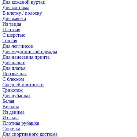
Для кожаной куртки
Для костюма
В клетку / полоску
Для жакета
Из твида
Плотная
С шерстью
Тонкая
Для леггинсов
Для медицинской одежды
Для нанесения принта
Для пальто
Для платья
Прозрачная
С блеском
Средней плотности
Трикотаж
Для рубашки
Белая
Вискоза
Из денима
Из льна
Плотная рубашка
Сорочка
Для спортивного костюма