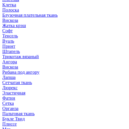
Клетка
Полоска
Блузочная плательная ткань
Вискоза
Жатка крэш
Софт
Тенсель
Вуаль
Принт
Штапель
Трикотаж вязаный
Ангора
Вискоза
Рибана под ангору
Лапша
Сетчатая ткань
Люрекс
Эластичная
Фатин
Сетка
Органза
Пальтовая ткань
Букле Твид
Плиссе