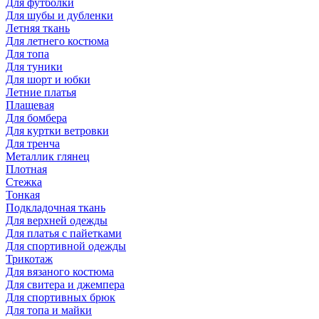
Для футболки
Для шубы и дубленки
Летняя ткань
Для летнего костюма
Для топа
Для туники
Для шорт и юбки
Летние платья
Плащевая
Для бомбера
Для куртки ветровки
Для тренча
Металлик глянец
Плотная
Стежка
Тонкая
Подкладочная ткань
Для верхней одежды
Для платья с пайетками
Для спортивной одежды
Трикотаж
Для вязаного костюма
Для свитера и джемпера
Для спортивных брюк
Для топа и майки