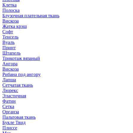
Клетка
Полоска
Блузочная плательная ткань
Вискоза
Жатка крэш
Софт
Тенсель
Вуаль
Принт
Штапель
Трикотаж вязаный
Ангора
Вискоза
Рибана под ангору
Лапша
Сетчатая ткань
Люрекс
Эластичная
Фатин
Сетка
Органза
Пальтовая ткань
Букле Твид
Плиссе