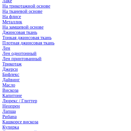
Лаке
На трикотажной основе
На тканевой основе
На флисе
Металлик
На замшевой основе
Джинсовая ткань
Тонкая джинсовая ткань
Плотная джинсовая ткань
Лен
Лен однотонный
Лен принтованный
Трикотаж
Джерси
Бифлекс
Дайвинг
Масло
Вискоза
Капитоне
Люрекс / Глиттер
Неопрен
Лапша
Рибана
Кашкорсе вискоза
Кулирка