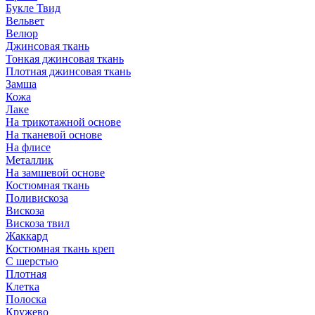
Букле Твид
Вельвет
Велюр
Джинсовая ткань
Тонкая джинсовая ткань
Плотная джинсовая ткань
Замша
Кожа
Лаке
На трикотажной основе
На тканевой основе
На флисе
Металлик
На замшевой основе
Костюмная ткань
Поливискоза
Вискоза
Вискоза твил
Жаккард
Костюмная ткань креп
С шерстью
Плотная
Клетка
Полоска
Кружево