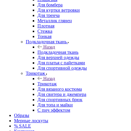
Для бомбера
Для куртки ветровки
Для тренча
Металлик глянец
Плотная
Стежка
Тонкая
Подкладочная ткань
Назад
Подкладочная ткань
Для верхней одежды
Для платья с пайетками
Для спортивной одежды
Трикотаж
Назад
Трикотаж
Для вязаного костюма
Для свитера и джемпера
Для спортивных брюк
Для топа и майки
С пич эффектом
Образы
Мерные лоскуты
% SALE