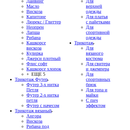
Дайвинг
Для
Масло
верхней
Вискоза
одежды
Капитоне
Для платья
Люрекс / Глиттер
с пайетками
Неопрен
Для
Лапша
спортивной
Рибана
одежды
Кашкорсе
Трикотаж
вискоза
Для
Кулирка
вязаного
Джерси плотный
костюма
Флис софт
Для свитера
Кашкорсе хлопок
и джемпера
+ ЕЩЕ 5
Для
Трикотаж Футер
спортивных
Футер 3-х нитка
брюк
Петля
Для топа и
Футер 2-х нитка
майки
петля
С пич
Футер с начесом
эффектом
Трикотаж вязаный
Ангора
Вискоза
Рибана под