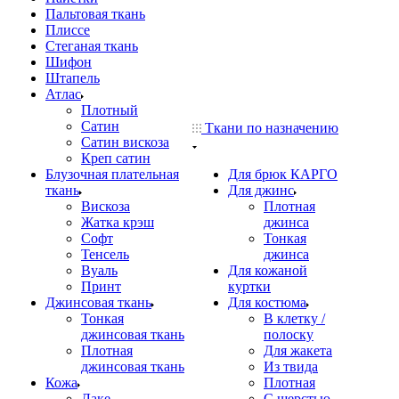
Пальтовая ткань
Плиссе
Стеганая ткань
Шифон
Штапель
Атлас
Плотный
Сатин
Ткани по назначению
Сатин вискоза
Креп сатин
Блузочная плательная
Для брюк КАРГО
ткань
Для джинс
Вискоза
Плотная
Жатка крэш
джинса
Софт
Тонкая
Тенсель
джинса
Вуаль
Для кожаной
Принт
куртки
Джинсовая ткань
Для костюма
Тонкая
В клетку /
джинсовая ткань
полоску
Плотная
Для жакета
джинсовая ткань
Из твида
Кожа
Плотная
Лаке
С шерстью