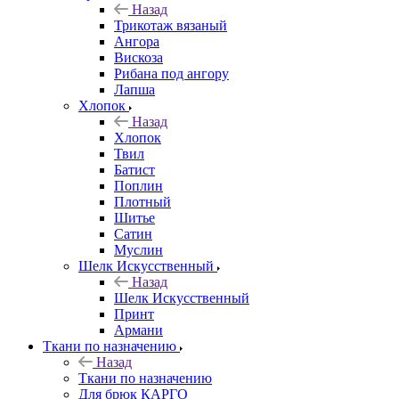
Назад
Трикотаж вязаный
Ангора
Вискоза
Рибана под ангору
Лапша
Хлопок
Назад
Хлопок
Твил
Батист
Поплин
Плотный
Шитье
Сатин
Муслин
Шелк Искусственный
Назад
Шелк Искусственный
Принт
Армани
Ткани по назначению
Назад
Ткани по назначению
Для брюк КАРГО