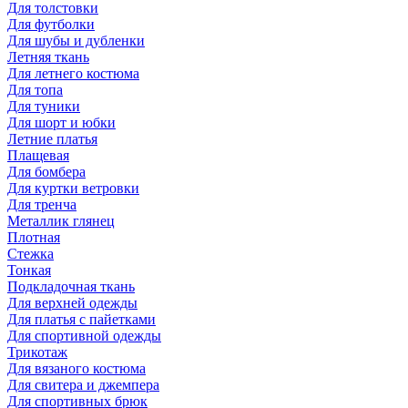
Для толстовки
Для футболки
Для шубы и дубленки
Летняя ткань
Для летнего костюма
Для топа
Для туники
Для шорт и юбки
Летние платья
Плащевая
Для бомбера
Для куртки ветровки
Для тренча
Металлик глянец
Плотная
Стежка
Тонкая
Подкладочная ткань
Для верхней одежды
Для платья с пайетками
Для спортивной одежды
Трикотаж
Для вязаного костюма
Для свитера и джемпера
Для спортивных брюк