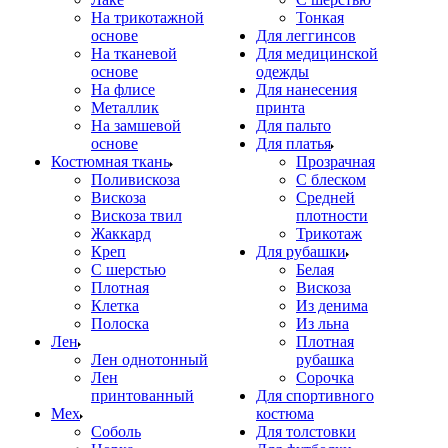
На трикотажной
Тонкая
основе
Для леггинсов
На тканевой
Для медицинской
основе
одежды
На флисе
Для нанесения
Металлик
принта
На замшевой
Для пальто
основе
Для платья
Костюмная ткань
Прозрачная
Поливискоза
С блеском
Вискоза
Средней
Вискоза твил
плотности
Жаккард
Трикотаж
Креп
Для рубашки
С шерстью
Белая
Плотная
Вискоза
Клетка
Из денима
Полоска
Из льна
Лен
Плотная
Лен однотонный
рубашка
Лен
Сорочка
принтованный
Для спортивного
Мех
костюма
Соболь
Для толстовки