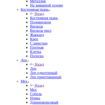
Металлик
На замшевой основе
Костюмная ткань
Назад
Костюмная ткань
Поливискоза
Вискоза
Вискоза твил
Жаккард
Креп
С шерстью
Плотная
Клетка
Полоска
Лен
Назад
Лен
Лен однотонный
Лен принтованный
Мех
Назад
Мех
Соболь
Норка
Длинноворсовый