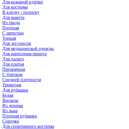
Для кожаной куртки
Для костюма
В клетку / полоску
Для жакета
Из твида
Плотная
С шерстью
Тонкая
Для леггинсов
Для медицинской одежды
Для нанесения принта
Для пальто
Для платья
Прозрачная
С блеском
Средней плотности
Трикотаж
Для рубашки
Белая
Вискоза
Из денима
Из льна
Плотная рубашка
Сорочка
Для спортивного костюма