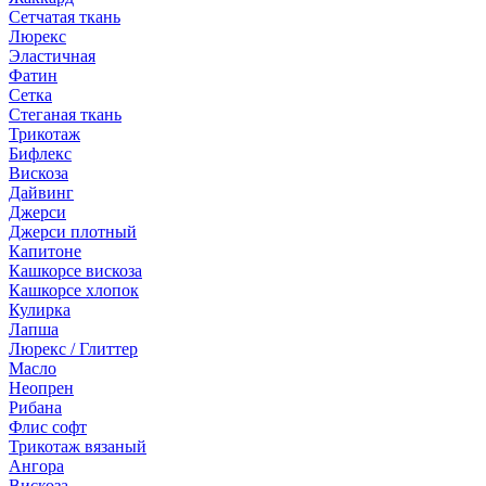
Сетчатая ткань
Люрекс
Эластичная
Фатин
Сетка
Стеганая ткань
Трикотаж
Бифлекс
Вискоза
Дайвинг
Джерси
Джерси плотный
Капитоне
Кашкорсе вискоза
Кашкорсе хлопок
Кулирка
Лапша
Люрекс / Глиттер
Масло
Неопрен
Рибана
Флис софт
Трикотаж вязаный
Ангора
Вискоза