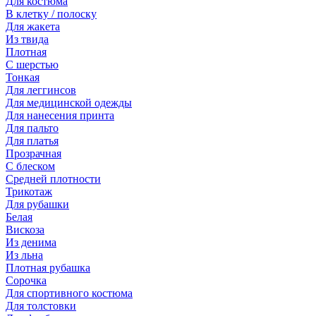
Для костюма
В клетку / полоску
Для жакета
Из твида
Плотная
С шерстью
Тонкая
Для леггинсов
Для медицинской одежды
Для нанесения принта
Для пальто
Для платья
Прозрачная
С блеском
Средней плотности
Трикотаж
Для рубашки
Белая
Вискоза
Из денима
Из льна
Плотная рубашка
Сорочка
Для спортивного костюма
Для толстовки