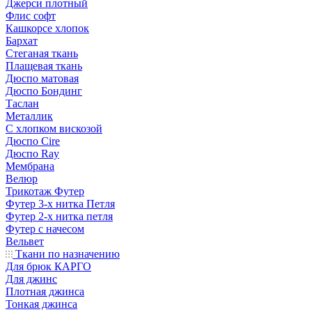
Джерси плотный
Флис софт
Кашкорсе хлопок
Бархат
Стеганая ткань
Плащевая ткань
Дюспо матовая
Дюспо Бондинг
Таслан
Металлик
С хлопком вискозой
Дюспо Cire
Дюспо Ray
Мембрана
Велюр
Трикотаж Футер
Футер 3-х нитка Петля
Футер 2-х нитка петля
Футер с начесом
Вельвет
Ткани по назначению
Для брюк КАРГО
Для джинс
Плотная джинса
Тонкая джинса