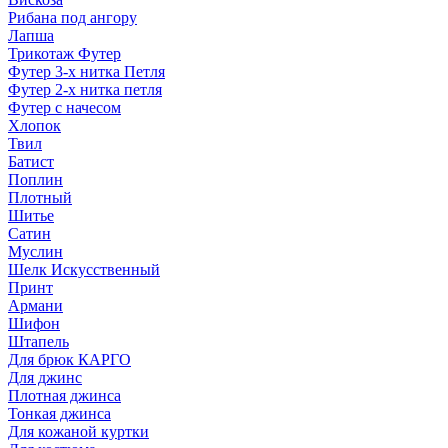
Рибана под ангору
Лапша
Трикотаж Футер
Футер 3-х нитка Петля
Футер 2-х нитка петля
Футер с начесом
Хлопок
Твил
Батист
Поплин
Плотный
Шитье
Сатин
Муслин
Шелк Искусственный
Принт
Армани
Шифон
Штапель
Для брюк КАРГО
Для джинс
Плотная джинса
Тонкая джинса
Для кожаной куртки