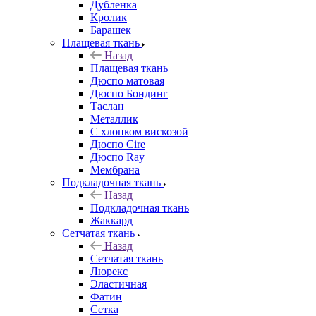
Дубленка
Кролик
Барашек
Плащевая ткань
Назад
Плащевая ткань
Дюспо матовая
Дюспо Бондинг
Таслан
Металлик
С хлопком вискозой
Дюспо Cire
Дюспо Ray
Мембрана
Подкладочная ткань
Назад
Подкладочная ткань
Жаккард
Сетчатая ткань
Назад
Сетчатая ткань
Люрекс
Эластичная
Фатин
Сетка