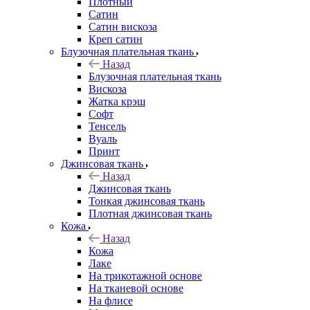
Плотный
Сатин
Сатин вискоза
Креп сатин
Блузочная плательная ткань
Назад
Блузочная плательная ткань
Вискоза
Жатка крэш
Софт
Тенсель
Вуаль
Принт
Джинсовая ткань
Назад
Джинсовая ткань
Тонкая джинсовая ткань
Плотная джинсовая ткань
Кожа
Назад
Кожа
Лаке
На трикотажной основе
На тканевой основе
На флисе