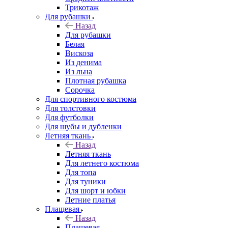
Трикотаж
Для рубашки
Назад
Для рубашки
Белая
Вискоза
Из денима
Из льна
Плотная рубашка
Сорочка
Для спортивного костюма
Для толстовки
Для футболки
Для шубы и дубленки
Летняя ткань
Назад
Летняя ткань
Для летнего костюма
Для топа
Для туники
Для шорт и юбки
Летние платья
Плащевая
Назад
Плащевая