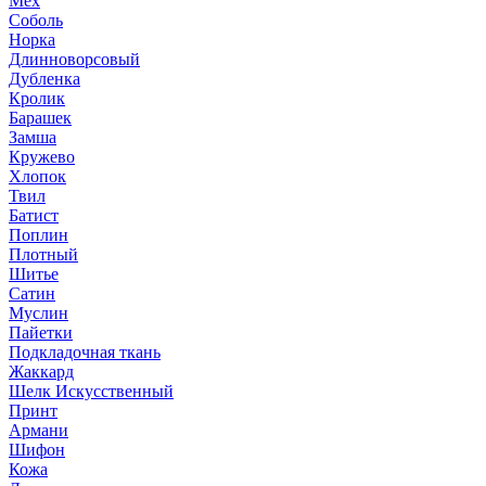
Мех
Соболь
Норка
Длинноворсовый
Дубленка
Кролик
Барашек
Замша
Кружево
Хлопок
Твил
Батист
Поплин
Плотный
Шитье
Сатин
Муслин
Пайетки
Подкладочная ткань
Жаккард
Шелк Искусственный
Принт
Армани
Шифон
Кожа