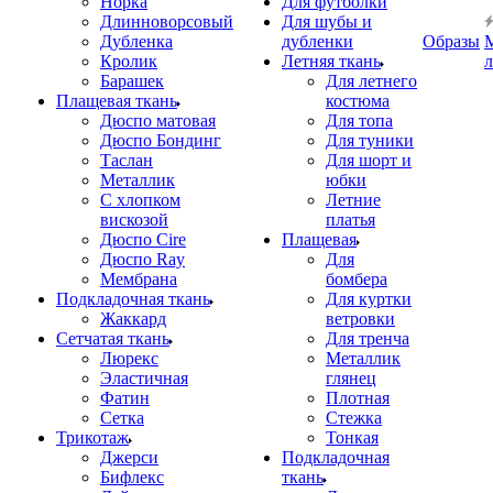
Норка
Для футболки
Длинноворсовый
Для шубы и
Дубленка
дубленки
Образы
Кролик
Летняя ткань
Барашек
Для летнего
Плащевая ткань
костюма
Дюспо матовая
Для топа
Дюспо Бондинг
Для туники
Таслан
Для шорт и
Металлик
юбки
С хлопком
Летние
вискозой
платья
Дюспо Cire
Плащевая
Дюспо Ray
Для
Мембрана
бомбера
Подкладочная ткань
Для куртки
Жаккард
ветровки
Сетчатая ткань
Для тренча
Люрекс
Металлик
Эластичная
глянец
Фатин
Плотная
Сетка
Стежка
Трикотаж
Тонкая
Джерси
Подкладочная
Бифлекс
ткань