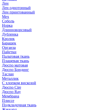
Лен
Лен однотонный
Лен принтованный
Мех
Соболь
Норка
Длинноворсовый
Дубленка
Кролик
Барашек
Органза
Пайетки
Пальтовая ткань
Плащевая ткань
Дюспо матовая
Дюспо Бондинг
Таслан
Металлик
С хлопком вискозой
Дюспо Cire
Дюспо Ray
Мембрана
Плиссе
Подкладочная ткань
Жаккард