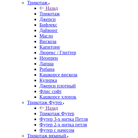
Трикотаж
Назад
Трикотаж
Джерси
Бифлекс
Дайвинг
Масло
Вискоза
Капитоне
Люрекс / Глиттер
Неопрен
Лапша
Рибана
Кашкорсе вискоза
Кулирка
Джерси плотный
Флис софт
Кашкорсе хлопок
Трикотаж Футер
Назад
Трикотаж Футер
Футер 3-х нитка Петля
Футер 2-х нитка петля
Футер с начесом
Трикотаж вязаный