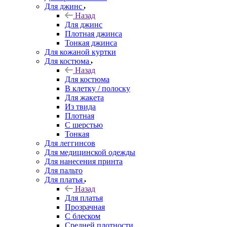
Для джинс
Назад
Для джинс
Плотная джинса
Тонкая джинса
Для кожаной куртки
Для костюма
Назад
Для костюма
В клетку / полоску
Для жакета
Из твида
Плотная
С шерстью
Тонкая
Для леггинсов
Для медицинской одежды
Для нанесения принта
Для пальто
Для платья
Назад
Для платья
Прозрачная
С блеском
Средней плотности