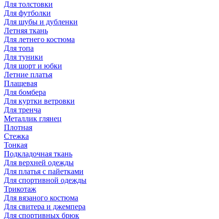
Для толстовки
Для футболки
Для шубы и дубленки
Летняя ткань
Для летнего костюма
Для топа
Для туники
Для шорт и юбки
Летние платья
Плащевая
Для бомбера
Для куртки ветровки
Для тренча
Металлик глянец
Плотная
Стежка
Тонкая
Подкладочная ткань
Для верхней одежды
Для платья с пайетками
Для спортивной одежды
Трикотаж
Для вязаного костюма
Для свитера и джемпера
Для спортивных брюк