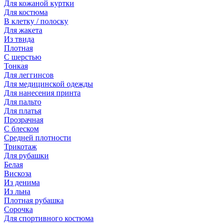
Для кожаной куртки
Для костюма
В клетку / полоску
Для жакета
Из твида
Плотная
С шерстью
Тонкая
Для леггинсов
Для медицинской одежды
Для нанесения принта
Для пальто
Для платья
Прозрачная
С блеском
Средней плотности
Трикотаж
Для рубашки
Белая
Вискоза
Из денима
Из льна
Плотная рубашка
Сорочка
Для спортивного костюма