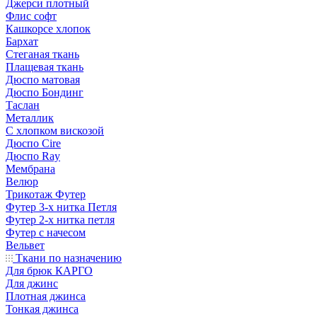
Джерси плотный
Флис софт
Кашкорсе хлопок
Бархат
Стеганая ткань
Плащевая ткань
Дюспо матовая
Дюспо Бондинг
Таслан
Металлик
С хлопком вискозой
Дюспо Cire
Дюспо Ray
Мембрана
Велюр
Трикотаж Футер
Футер 3-х нитка Петля
Футер 2-х нитка петля
Футер с начесом
Вельвет
Ткани по назначению
Для брюк КАРГО
Для джинс
Плотная джинса
Тонкая джинса