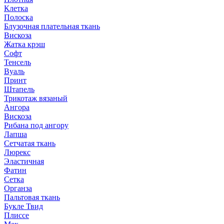
Клетка
Полоска
Блузочная плательная ткань
Вискоза
Жатка крэш
Софт
Тенсель
Вуаль
Принт
Штапель
Трикотаж вязаный
Ангора
Вискоза
Рибана под ангору
Лапша
Сетчатая ткань
Люрекс
Эластичная
Фатин
Сетка
Органза
Пальтовая ткань
Букле Твид
Плиссе