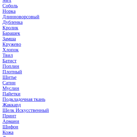
Мех
Соболь
Норка
Длинноворсовый
Дубленка
Кролик
Барашек
Замша
Кружево
Хлопок
Твил
Батист
Поплин
Плотный
Шитье
Сатин
Муслин
Пайетки
Подкладочная ткань
Жаккард
Шелк Искусственный
Принт
Армани
Шифон
Кожа