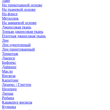
Лаке
На трикотажной основе
На тканевой основе
На флисе
Металлик
На замшевой основе
Джинсовая ткань
Тонкая джинсовая ткань
Плотная джинсовая ткань
Лен
Лен однотонный
Лен принтованный
Трикотаж
Джерси
Бифлекс
Дайвинг
Масло
Вискоза
Капитоне
Люрекс / Глиттер
Неопрен
Лапша
Рибана
Кашкорсе вискоза
Кулирка