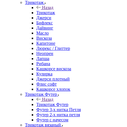
Трикотаж
Назад
Трикотаж
Джерси
Бифлекс
Дайвинг
Масло
Вискоза
Капитоне
Люрекс / Глиттер
Неопрен
Лапша
Рибана
Кашкорсе вискоза
Кулирка
Джерси плотный
Флис софт
Кашкорсе хлопок
Трикотаж Футер
Назад
Трикотаж Футер
Футер 3-х нитка Петля
Футер 2-х нитка петля
Футер с начесом
Трикотаж вязаный