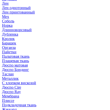
Лен
Лен однотонный
Лен принтованный
Мех
Соболь
Норка
Длинноворсовый
Дубленка
Кролик
Барашек
Органза
Пайетки
Пальтовая ткань
Плащевая ткань
Дюспо матовая
Дюспо Бондинг
Таслан
Металлик
С хлопком вискозой
Дюспо Cire
Дюспо Ray
Мембрана
Плиссе
Подкладочная ткань
Жаккард