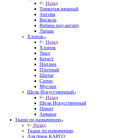
Назад
Трикотаж вязаный
Ангора
Вискоза
Рибана под ангору
Лапша
Хлопок
Назад
Хлопок
Твил
Батист
Поплин
Плотный
Шитье
Сатин
Муслин
Шелк Искусственный
Назад
Шелк Искусственный
Принт
Армани
Ткани по назначению
Назад
Ткани по назначению
Для брюк КАРГО