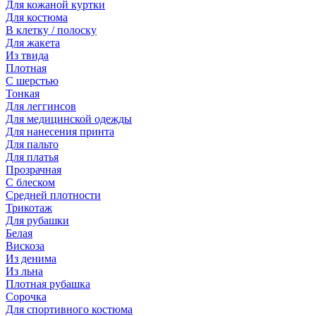
Для кожаной куртки
Для костюма
В клетку / полоску
Для жакета
Из твида
Плотная
С шерстью
Тонкая
Для леггинсов
Для медицинской одежды
Для нанесения принта
Для пальто
Для платья
Прозрачная
С блеском
Средней плотности
Трикотаж
Для рубашки
Белая
Вискоза
Из денима
Из льна
Плотная рубашка
Сорочка
Для спортивного костюма