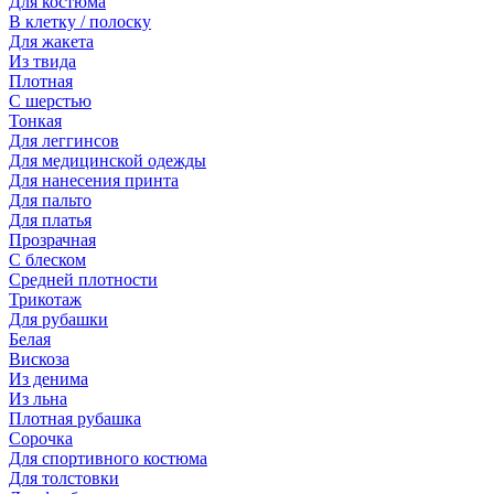
Для костюма
В клетку / полоску
Для жакета
Из твида
Плотная
С шерстью
Тонкая
Для леггинсов
Для медицинской одежды
Для нанесения принта
Для пальто
Для платья
Прозрачная
С блеском
Средней плотности
Трикотаж
Для рубашки
Белая
Вискоза
Из денима
Из льна
Плотная рубашка
Сорочка
Для спортивного костюма
Для толстовки