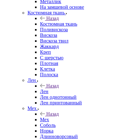
Металлик
На замшевой основе
Костюмная ткань
Назад
Костюмная ткань
Поливискоза
Вискоза
Вискоза твил
Жаккард
Креп
С шерстью
Плотная
Клетка
Полоска
Лен
Назад
Лен
Лен однотонный
Лен принтованный
Мех
Назад
Мех
Соболь
Норка
Длинноворсовый