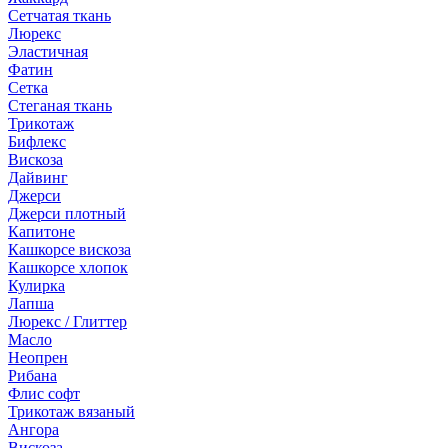
Сетчатая ткань
Люрекс
Эластичная
Фатин
Сетка
Стеганая ткань
Трикотаж
Бифлекс
Вискоза
Дайвинг
Джерси
Джерси плотный
Капитоне
Кашкорсе вискоза
Кашкорсе хлопок
Кулирка
Лапша
Люрекс / Глиттер
Масло
Неопрен
Рибана
Флис софт
Трикотаж вязаный
Ангора
Вискоза