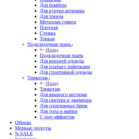
Для бомбера
Для куртки ветровки
Для тренча
Металлик глянец
Плотная
Стежка
Тонкая
Подкладочная ткань
Назад
Подкладочная ткань
Для верхней одежды
Для платья с пайетками
Для спортивной одежды
Трикотаж
Назад
Трикотаж
Для вязаного костюма
Для свитера и джемпера
Для спортивных брюк
Для топа и майки
С пич эффектом
Образы
Мерные лоскуты
% SALE