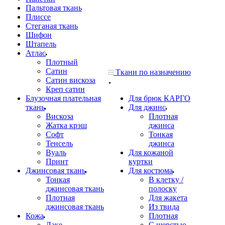
Пальтовая ткань
Плиссе
Стеганая ткань
Шифон
Штапель
Атлас
Плотный
Сатин
Ткани по назначению
Сатин вискоза
Креп сатин
Блузочная плательная
Для брюк КАРГО
ткань
Для джинс
Вискоза
Плотная
Жатка крэш
джинса
Софт
Тонкая
Тенсель
джинса
Вуаль
Для кожаной
Принт
куртки
Джинсовая ткань
Для костюма
Тонкая
В клетку /
джинсовая ткань
полоску
Плотная
Для жакета
джинсовая ткань
Из твида
Кожа
Плотная
Лаке
С шерстью