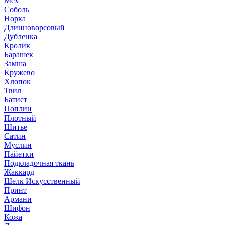
Мех
Соболь
Норка
Длинноворсовый
Дубленка
Кролик
Барашек
Замша
Кружево
Хлопок
Твил
Батист
Поплин
Плотный
Шитье
Сатин
Муслин
Пайетки
Подкладочная ткань
Жаккард
Шелк Искусственный
Принт
Армани
Шифон
Кожа