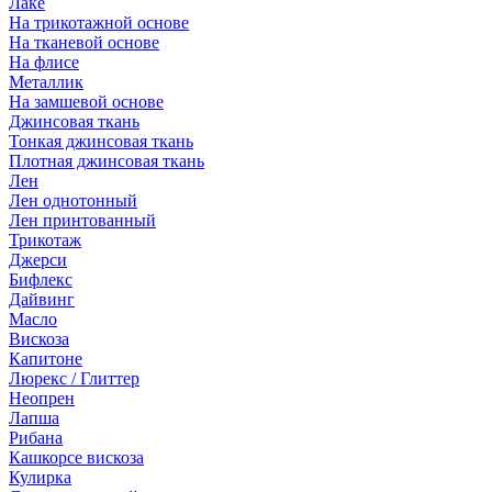
Лаке
На трикотажной основе
На тканевой основе
На флисе
Металлик
На замшевой основе
Джинсовая ткань
Тонкая джинсовая ткань
Плотная джинсовая ткань
Лен
Лен однотонный
Лен принтованный
Трикотаж
Джерси
Бифлекс
Дайвинг
Масло
Вискоза
Капитоне
Люрекс / Глиттер
Неопрен
Лапша
Рибана
Кашкорсе вискоза
Кулирка