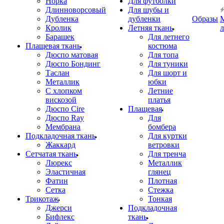
Норка
Для футболки
Длинноворсовый
Для шубы и
Дубленка
дубленки
Образы
Кролик
Летняя ткань
Барашек
Для летнего
Плащевая ткань
костюма
Дюспо матовая
Для топа
Дюспо Бондинг
Для туники
Таслан
Для шорт и
Металлик
юбки
С хлопком
Летние
вискозой
платья
Дюспо Cire
Плащевая
Дюспо Ray
Для
Мембрана
бомбера
Подкладочная ткань
Для куртки
Жаккард
ветровки
Сетчатая ткань
Для тренча
Люрекс
Металлик
Эластичная
глянец
Фатин
Плотная
Сетка
Стежка
Трикотаж
Тонкая
Джерси
Подкладочная
Бифлекс
ткань