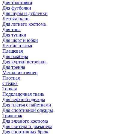
Для толстовки
Для футболки
Для шубы и дубленки
Летняя ткань
Для летнего костюма
Для топа
Для туники
Для шорт и юбки
Летние платья
Плащевая
Для бомбера
Для куртки ветровки
Для тренча
Металлик глянец
Плотная
Стежка
Тонкая
Подкладочная ткань
Для верхней одежды
Для платья с пайетками
Для спортивной одежды
Трикотаж
Для вязаного костюма
Для свитера и джемпера
Для спортивных брюк