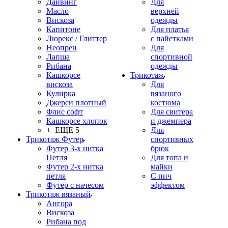
Дайвинг
Для
Масло
верхней
Вискоза
одежды
Капитоне
Для платья
Люрекс / Глиттер
с пайетками
Неопрен
Для
Лапша
спортивной
Рибана
одежды
Кашкорсе
Трикотаж
вискоза
Для
Кулирка
вязаного
Джерси плотный
костюма
Флис софт
Для свитера
Кашкорсе хлопок
и джемпера
+ ЕЩЕ 5
Для
Трикотаж Футер
спортивных
Футер 3-х нитка
брюк
Петля
Для топа и
Футер 2-х нитка
майки
петля
С пич
Футер с начесом
эффектом
Трикотаж вязаный
Ангора
Вискоза
Рибана под