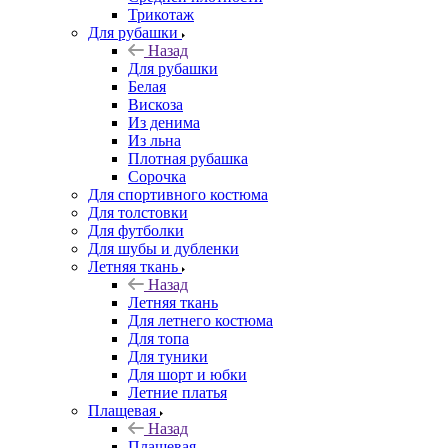
Трикотаж
Для рубашки
Назад
Для рубашки
Белая
Вискоза
Из денима
Из льна
Плотная рубашка
Сорочка
Для спортивного костюма
Для толстовки
Для футболки
Для шубы и дубленки
Летняя ткань
Назад
Летняя ткань
Для летнего костюма
Для топа
Для туники
Для шорт и юбки
Летние платья
Плащевая
Назад
Плащевая