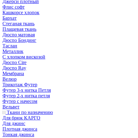
Джерси плотный
Флис софт
Кашкорсе хлопок
Бархат
Стеганая ткань
Плащевая ткань
Дюспо матовая
Дюспо Бондинг
Таслан
Металлик
С хлопком вискозой
Дюспо Cire
Дюспо Ray
Мембрана
Велюр
Трикотаж Футер
Футер 3-х нитка Петля
Футер 2-х нитка петля
Футер с начесом
Вельвет
Ткани по назначению
Для брюк КАРГО
Для джинс
Плотная джинса
Тонкая джинса