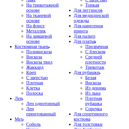
На трикотажной
Тонкая
основе
Для леггинсов
На тканевой
Для медицинской
основе
одежды
На флисе
Для нанесения
Металлик
принта
На замшевой
Для пальто
основе
Для платья
Костюмная ткань
Прозрачная
Поливискоза
С блеском
Вискоза
Средней
Вискоза твил
плотности
Жаккард
Трикотаж
Креп
Для рубашки
С шерстью
Белая
Плотная
Вискоза
Клетка
Из денима
Полоска
Из льна
Лен
Плотная
Лен однотонный
рубашка
Лен
Сорочка
принтованный
Для спортивного
Мех
костюма
Соболь
Для толстовки