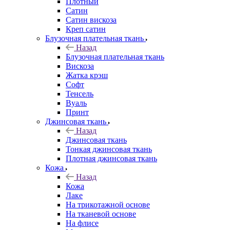
Плотный
Сатин
Сатин вискоза
Креп сатин
Блузочная плательная ткань
Назад
Блузочная плательная ткань
Вискоза
Жатка крэш
Софт
Тенсель
Вуаль
Принт
Джинсовая ткань
Назад
Джинсовая ткань
Тонкая джинсовая ткань
Плотная джинсовая ткань
Кожа
Назад
Кожа
Лаке
На трикотажной основе
На тканевой основе
На флисе