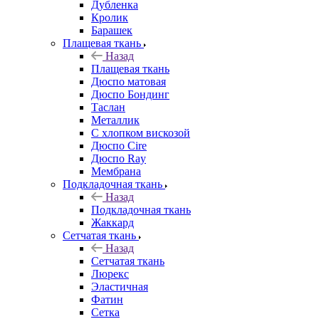
Дубленка
Кролик
Барашек
Плащевая ткань
Назад
Плащевая ткань
Дюспо матовая
Дюспо Бондинг
Таслан
Металлик
С хлопком вискозой
Дюспо Cire
Дюспо Ray
Мембрана
Подкладочная ткань
Назад
Подкладочная ткань
Жаккард
Сетчатая ткань
Назад
Сетчатая ткань
Люрекс
Эластичная
Фатин
Сетка