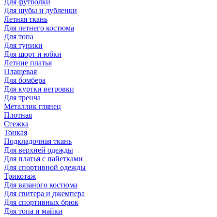
Для футболки
Для шубы и дубленки
Летняя ткань
Для летнего костюма
Для топа
Для туники
Для шорт и юбки
Летние платья
Плащевая
Для бомбера
Для куртки ветровки
Для тренча
Металлик глянец
Плотная
Стежка
Тонкая
Подкладочная ткань
Для верхней одежды
Для платья с пайетками
Для спортивной одежды
Трикотаж
Для вязаного костюма
Для свитера и джемпера
Для спортивных брюк
Для топа и майки