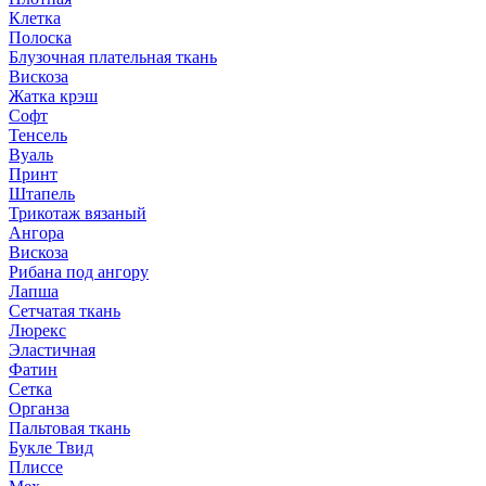
Клетка
Полоска
Блузочная плательная ткань
Вискоза
Жатка крэш
Софт
Тенсель
Вуаль
Принт
Штапель
Трикотаж вязаный
Ангора
Вискоза
Рибана под ангору
Лапша
Сетчатая ткань
Люрекс
Эластичная
Фатин
Сетка
Органза
Пальтовая ткань
Букле Твид
Плиссе