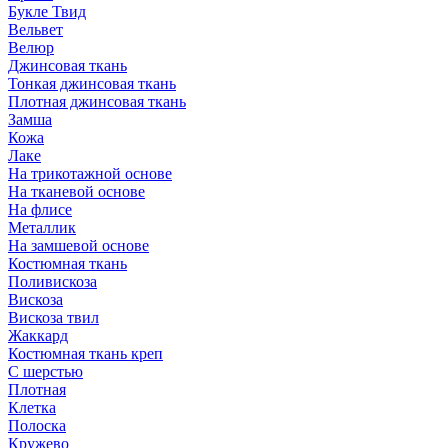
Букле Твид
Вельвет
Велюр
Джинсовая ткань
Тонкая джинсовая ткань
Плотная джинсовая ткань
Замша
Кожа
Лаке
На трикотажной основе
На тканевой основе
На флисе
Металлик
На замшевой основе
Костюмная ткань
Поливискоза
Вискоза
Вискоза твил
Жаккард
Костюмная ткань креп
С шерстью
Плотная
Клетка
Полоска
Кружево