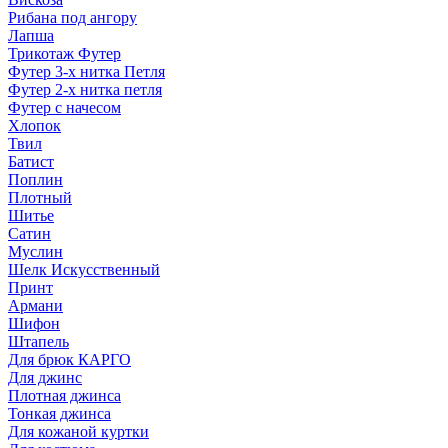
Рибана под ангору
Лапша
Трикотаж Футер
Футер 3-х нитка Петля
Футер 2-х нитка петля
Футер с начесом
Хлопок
Твил
Батист
Поплин
Плотный
Шитье
Сатин
Муслин
Шелк Искусственный
Принт
Армани
Шифон
Штапель
Для брюк КАРГО
Для джинс
Плотная джинса
Тонкая джинса
Для кожаной куртки