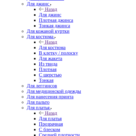
Для джинс
Назад
Для джинс
Плотная джинса
Тонкая джинса
Для кожаной куртки
Для костюма
Назад
Для костюма
В клетку / полоску
Для жакета
Из твида
Плотная
С шерстью
Тонкая
Для леггинсов
Для медицинской одежды
Для нанесения принта
Для пальто
Для платья
Назад
Для платья
Прозрачная
С блеском
Средней плотности