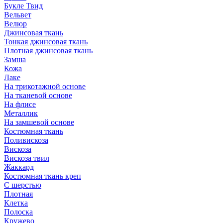
Букле Твид
Вельвет
Велюр
Джинсовая ткань
Тонкая джинсовая ткань
Плотная джинсовая ткань
Замша
Кожа
Лаке
На трикотажной основе
На тканевой основе
На флисе
Металлик
На замшевой основе
Костюмная ткань
Поливискоза
Вискоза
Вискоза твил
Жаккард
Костюмная ткань креп
С шерстью
Плотная
Клетка
Полоска
Кружево