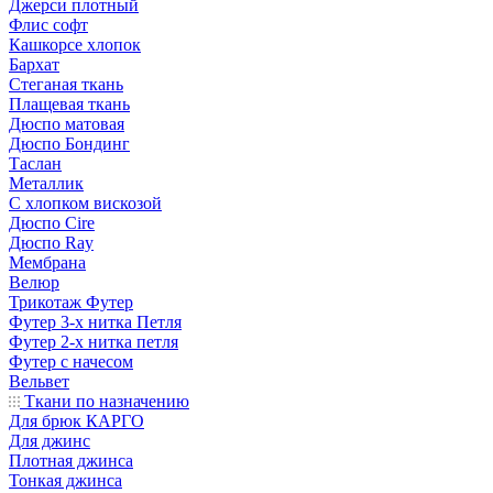
Джерси плотный
Флис софт
Кашкорсе хлопок
Бархат
Стеганая ткань
Плащевая ткань
Дюспо матовая
Дюспо Бондинг
Таслан
Металлик
С хлопком вискозой
Дюспо Cire
Дюспо Ray
Мембрана
Велюр
Трикотаж Футер
Футер 3-х нитка Петля
Футер 2-х нитка петля
Футер с начесом
Вельвет
Ткани по назначению
Для брюк КАРГО
Для джинс
Плотная джинса
Тонкая джинса