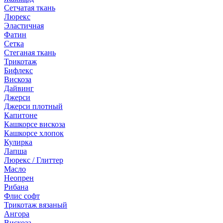
Сетчатая ткань
Люрекс
Эластичная
Фатин
Сетка
Стеганая ткань
Трикотаж
Бифлекс
Вискоза
Дайвинг
Джерси
Джерси плотный
Капитоне
Кашкорсе вискоза
Кашкорсе хлопок
Кулирка
Лапша
Люрекс / Глиттер
Масло
Неопрен
Рибана
Флис софт
Трикотаж вязаный
Ангора
Вискоза