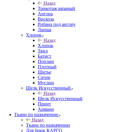
Назад
Трикотаж вязаный
Ангора
Вискоза
Рибана под ангору
Лапша
Хлопок
Назад
Хлопок
Твил
Батист
Поплин
Плотный
Шитье
Сатин
Муслин
Шелк Искусственный
Назад
Шелк Искусственный
Принт
Армани
Ткани по назначению
Назад
Ткани по назначению
Для брюк КАРГО