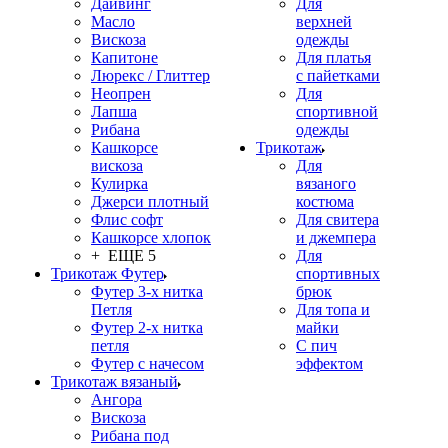
Дайвинг
Для
Масло
верхней
Вискоза
одежды
Капитоне
Для платья
Люрекс / Глиттер
с пайетками
Неопрен
Для
Лапша
спортивной
Рибана
одежды
Кашкорсе
Трикотаж
вискоза
Для
Кулирка
вязаного
Джерси плотный
костюма
Флис софт
Для свитера
Кашкорсе хлопок
и джемпера
+ ЕЩЕ 5
Для
Трикотаж Футер
спортивных
Футер 3-х нитка
брюк
Петля
Для топа и
Футер 2-х нитка
майки
петля
С пич
Футер с начесом
эффектом
Трикотаж вязаный
Ангора
Вискоза
Рибана под