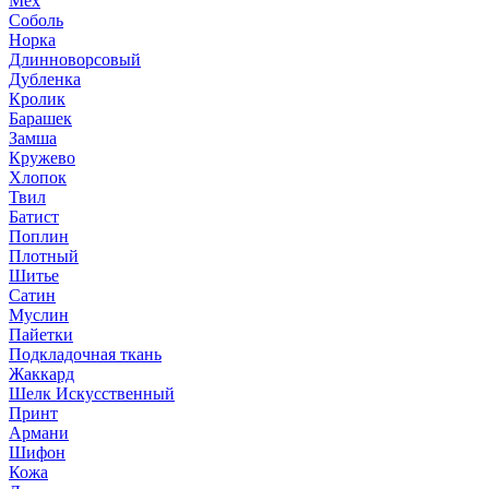
Мех
Соболь
Норка
Длинноворсовый
Дубленка
Кролик
Барашек
Замша
Кружево
Хлопок
Твил
Батист
Поплин
Плотный
Шитье
Сатин
Муслин
Пайетки
Подкладочная ткань
Жаккард
Шелк Искусственный
Принт
Армани
Шифон
Кожа