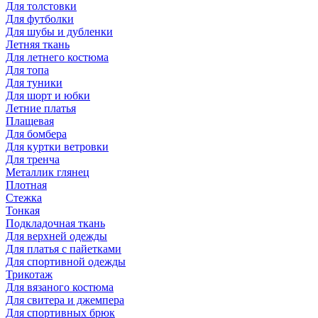
Для толстовки
Для футболки
Для шубы и дубленки
Летняя ткань
Для летнего костюма
Для топа
Для туники
Для шорт и юбки
Летние платья
Плащевая
Для бомбера
Для куртки ветровки
Для тренча
Металлик глянец
Плотная
Стежка
Тонкая
Подкладочная ткань
Для верхней одежды
Для платья с пайетками
Для спортивной одежды
Трикотаж
Для вязаного костюма
Для свитера и джемпера
Для спортивных брюк