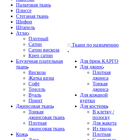
Пальтовая ткань
Плиссе
Стеганая ткань
Шифон
Штапель
Атлас
Плотный
Сатин
Ткани по назначению
Сатин вискоза
Креп сатин
Блузочная плательная
Для брюк КАРГО
ткань
Для джинс
Вискоза
Плотная
Жатка крэш
джинса
Софт
Тонкая
Тенсель
джинса
Вуаль
Для кожаной
Принт
куртки
Джинсовая ткань
Для костюма
Тонкая
В клетку /
джинсовая ткань
полоску
Плотная
Для жакета
джинсовая ткань
Из твида
Кожа
Плотная
Лаке
С шерстью