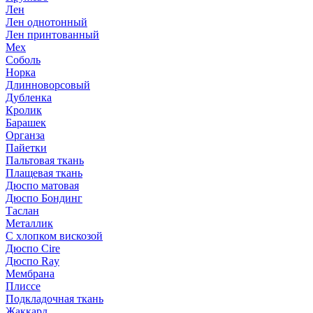
Лен
Лен однотонный
Лен принтованный
Мех
Соболь
Норка
Длинноворсовый
Дубленка
Кролик
Барашек
Органза
Пайетки
Пальтовая ткань
Плащевая ткань
Дюспо матовая
Дюспо Бондинг
Таслан
Металлик
С хлопком вискозой
Дюспо Cire
Дюспо Ray
Мембрана
Плиссе
Подкладочная ткань
Жаккард