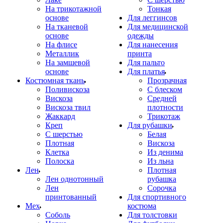
На трикотажной
Тонкая
основе
Для леггинсов
На тканевой
Для медицинской
основе
одежды
На флисе
Для нанесения
Металлик
принта
На замшевой
Для пальто
основе
Для платья
Костюмная ткань
Прозрачная
Поливискоза
С блеском
Вискоза
Средней
Вискоза твил
плотности
Жаккард
Трикотаж
Креп
Для рубашки
С шерстью
Белая
Плотная
Вискоза
Клетка
Из денима
Полоска
Из льна
Лен
Плотная
Лен однотонный
рубашка
Лен
Сорочка
принтованный
Для спортивного
Мех
костюма
Соболь
Для толстовки