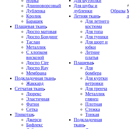
Норка
Для футболки
Длинноворсовый
Для шубы и
Дубленка
дубленки
Образы
Кролик
Летняя ткань
Барашек
Для летнего
Плащевая ткань
костюма
Дюспо матовая
Для топа
Дюспо Бондинг
Для туники
Таслан
Для шорт и
Металлик
юбки
С хлопком
Летние
вискозой
платья
Дюспо Cire
Плащевая
Дюспо Ray
Для
Мембрана
бомбера
Подкладочная ткань
Для куртки
Жаккард
ветровки
Сетчатая ткань
Для тренча
Люрекс
Металлик
Эластичная
глянец
Фатин
Плотная
Сетка
Стежка
Трикотаж
Тонкая
Джерси
Подкладочная
Бифлекс
ткань