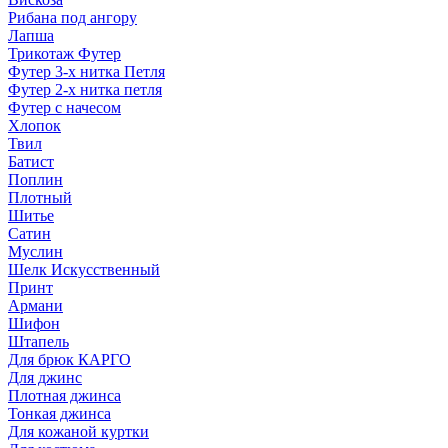
Рибана под ангору
Лапша
Трикотаж Футер
Футер 3-х нитка Петля
Футер 2-х нитка петля
Футер с начесом
Хлопок
Твил
Батист
Поплин
Плотный
Шитье
Сатин
Муслин
Шелк Искусственный
Принт
Армани
Шифон
Штапель
Для брюк КАРГО
Для джинс
Плотная джинса
Тонкая джинса
Для кожаной куртки