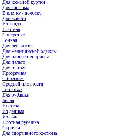
Для кожаной куртки
Для костюма
В клетку / полоску
Для жакета
Из твида
Плотная
С шерстью
Тонкая
Для леггинсов
Для медицинской одежды
Для нанесения принта
Для пальто
Для платья
Прозрачная
С блеском
Средней плотности
Трикотаж
Для рубашки
Белая
Вискоза
Из денима
Из льна
Плотная рубашка
Сорочка
Для спортивного костюма