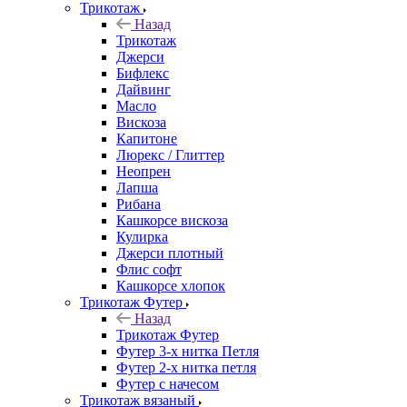
Трикотаж
Назад
Трикотаж
Джерси
Бифлекс
Дайвинг
Масло
Вискоза
Капитоне
Люрекс / Глиттер
Неопрен
Лапша
Рибана
Кашкорсе вискоза
Кулирка
Джерси плотный
Флис софт
Кашкорсе хлопок
Трикотаж Футер
Назад
Трикотаж Футер
Футер 3-х нитка Петля
Футер 2-х нитка петля
Футер с начесом
Трикотаж вязаный