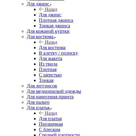
Для джинс
Назад
Для джинс
Плотная джинса
Тонкая джинса
Для кожаной куртки
Для костюма
Назад
Для костюма
В клетку / полоску
Для жакета
Из твида
Плотная
С шерстью
Тонкая
Для леггинсов
Для медицинской одежды
Для нанесения принта
Для пальто
Для платья
Назад
Для платья
Прозрачная
С блеском
Средней плотности