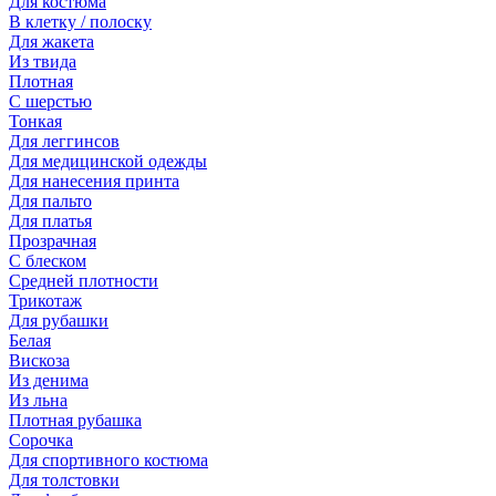
Для костюма
В клетку / полоску
Для жакета
Из твида
Плотная
С шерстью
Тонкая
Для леггинсов
Для медицинской одежды
Для нанесения принта
Для пальто
Для платья
Прозрачная
С блеском
Средней плотности
Трикотаж
Для рубашки
Белая
Вискоза
Из денима
Из льна
Плотная рубашка
Сорочка
Для спортивного костюма
Для толстовки