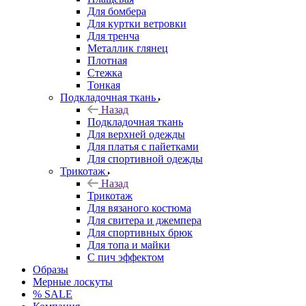
Для бомбера
Для куртки ветровки
Для тренча
Металлик глянец
Плотная
Стежка
Тонкая
Подкладочная ткань
Назад
Подкладочная ткань
Для верхней одежды
Для платья с пайетками
Для спортивной одежды
Трикотаж
Назад
Трикотаж
Для вязаного костюма
Для свитера и джемпера
Для спортивных брюк
Для топа и майки
С пич эффектом
Образы
Мерные лоскуты
% SALE