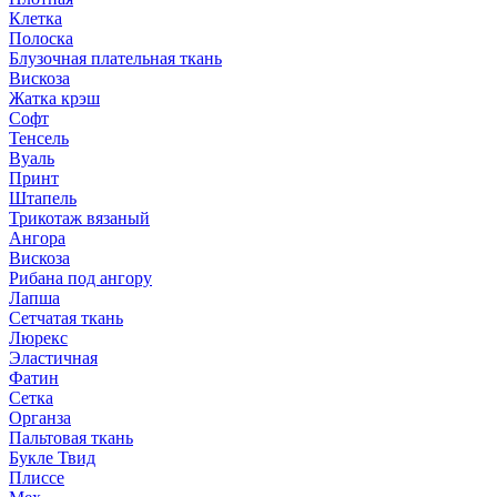
Клетка
Полоска
Блузочная плательная ткань
Вискоза
Жатка крэш
Софт
Тенсель
Вуаль
Принт
Штапель
Трикотаж вязаный
Ангора
Вискоза
Рибана под ангору
Лапша
Сетчатая ткань
Люрекс
Эластичная
Фатин
Сетка
Органза
Пальтовая ткань
Букле Твид
Плиссе