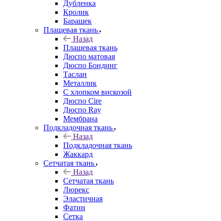
Дубленка
Кролик
Барашек
Плащевая ткань
Назад
Плащевая ткань
Дюспо матовая
Дюспо Бондинг
Таслан
Металлик
С хлопком вискозой
Дюспо Cire
Дюспо Ray
Мембрана
Подкладочная ткань
Назад
Подкладочная ткань
Жаккард
Сетчатая ткань
Назад
Сетчатая ткань
Люрекс
Эластичная
Фатин
Сетка