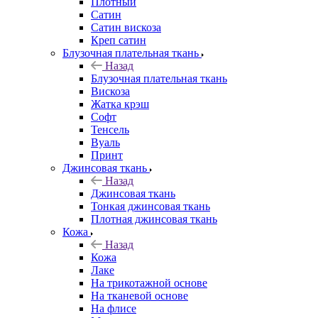
Плотный
Сатин
Сатин вискоза
Креп сатин
Блузочная плательная ткань
Назад
Блузочная плательная ткань
Вискоза
Жатка крэш
Софт
Тенсель
Вуаль
Принт
Джинсовая ткань
Назад
Джинсовая ткань
Тонкая джинсовая ткань
Плотная джинсовая ткань
Кожа
Назад
Кожа
Лаке
На трикотажной основе
На тканевой основе
На флисе