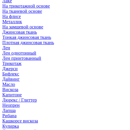
Лаке
На трикотажной основе
На тканевой основе
На флисе
Металлик
На замшевой основе
Джинсовая ткань
Тонкая джинсовая ткань
Плотная джинсовая ткань
Лен
Лен однотонный
Лен принтованный
Трикотаж
Джерси
Бифлекс
Дайвинг
Масло
Вискоза
Капитоне
Люрекс / Глиттер
Неопрен
Лапша
Рибана
Кашкорсе вискоза
Кулирка