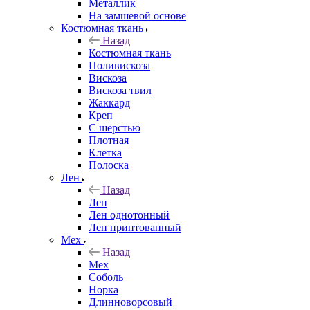
Металлик
На замшевой основе
Костюмная ткань
Назад
Костюмная ткань
Поливискоза
Вискоза
Вискоза твил
Жаккард
Креп
С шерстью
Плотная
Клетка
Полоска
Лен
Назад
Лен
Лен однотонный
Лен принтованный
Мех
Назад
Мех
Соболь
Норка
Длинноворсовый