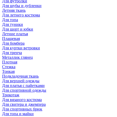
Для футболки
Для шубы и дубленки
Летняя ткань
Для летнего костюма
Для топа
Для туники
Для шорт и юбки
Летние платья
Плащевая
Для бомбера
Для куртки ветровки
Для тренча
Металлик глянец
Плотная
Стежка
Тонкая
Подкладочная ткань
Для верхней одежды
Для платья с пайетками
Для спортивной одежды
Трикотаж
Для вязаного костюма
Для свитера и джемпера
Для спортивных брюк
Для топа и майки