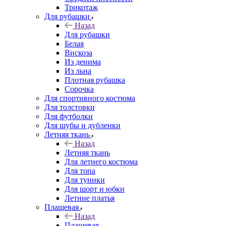
Трикотаж
Для рубашки
Назад
Для рубашки
Белая
Вискоза
Из денима
Из льна
Плотная рубашка
Сорочка
Для спортивного костюма
Для толстовки
Для футболки
Для шубы и дубленки
Летняя ткань
Назад
Летняя ткань
Для летнего костюма
Для топа
Для туники
Для шорт и юбки
Летние платья
Плащевая
Назад
Плащевая