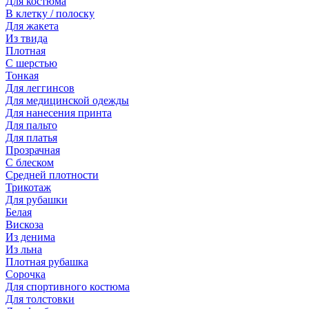
Для костюма
В клетку / полоску
Для жакета
Из твида
Плотная
С шерстью
Тонкая
Для леггинсов
Для медицинской одежды
Для нанесения принта
Для пальто
Для платья
Прозрачная
С блеском
Средней плотности
Трикотаж
Для рубашки
Белая
Вискоза
Из денима
Из льна
Плотная рубашка
Сорочка
Для спортивного костюма
Для толстовки