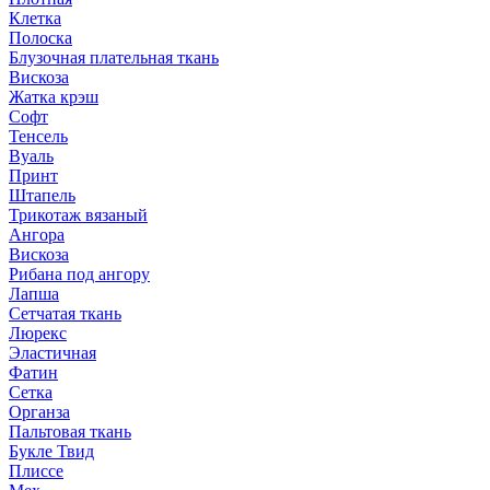
Клетка
Полоска
Блузочная плательная ткань
Вискоза
Жатка крэш
Софт
Тенсель
Вуаль
Принт
Штапель
Трикотаж вязаный
Ангора
Вискоза
Рибана под ангору
Лапша
Сетчатая ткань
Люрекс
Эластичная
Фатин
Сетка
Органза
Пальтовая ткань
Букле Твид
Плиссе