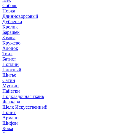
Мех
Соболь
Норка
Длинноворсовый
Дубленка
Кролик
Барашек
Замша
Кружево
Хлопок
Твил
Батист
Поплин
Плотный
Шитье
Сатин
Муслин
Пайетки
Подкладочная ткань
Жаккард
Шелк Искусственный
Принт
Армани
Шифон
Кожа