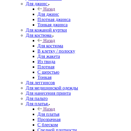
Для джинс
Назад
Для джинс
Плотная джинса
Тонкая джинса
Для кожаной куртки
Для костюма
Назад
Для костюма
В клетку / полоску
Для жакета
Из твида
Плотная
С шерстью
Тонкая
Для леггинсов
Для медицинской одежды
Для нанесения принта
Для пальто
Для платья
Назад
Для платья
Прозрачная
С блеском
Средней плотности