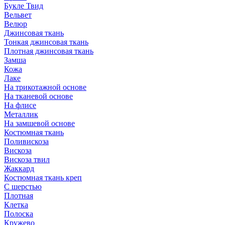
Букле Твид
Вельвет
Велюр
Джинсовая ткань
Тонкая джинсовая ткань
Плотная джинсовая ткань
Замша
Кожа
Лаке
На трикотажной основе
На тканевой основе
На флисе
Металлик
На замшевой основе
Костюмная ткань
Поливискоза
Вискоза
Вискоза твил
Жаккард
Костюмная ткань креп
С шерстью
Плотная
Клетка
Полоска
Кружево