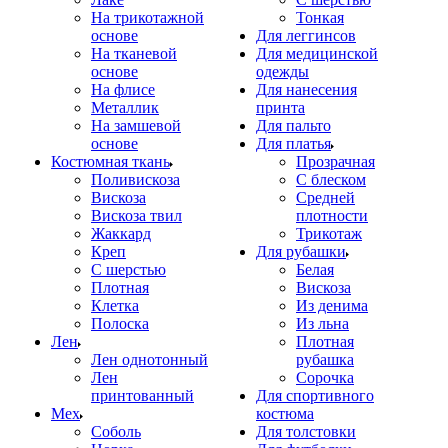
На трикотажной
Тонкая
основе
Для леггинсов
На тканевой
Для медицинской
основе
одежды
На флисе
Для нанесения
Металлик
принта
На замшевой
Для пальто
основе
Для платья
Костюмная ткань
Прозрачная
Поливискоза
С блеском
Вискоза
Средней
Вискоза твил
плотности
Жаккард
Трикотаж
Креп
Для рубашки
С шерстью
Белая
Плотная
Вискоза
Клетка
Из денима
Полоска
Из льна
Лен
Плотная
Лен однотонный
рубашка
Лен
Сорочка
принтованный
Для спортивного
Мех
костюма
Соболь
Для толстовки