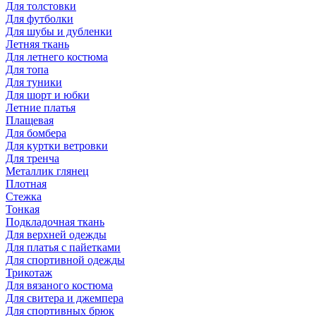
Для толстовки
Для футболки
Для шубы и дубленки
Летняя ткань
Для летнего костюма
Для топа
Для туники
Для шорт и юбки
Летние платья
Плащевая
Для бомбера
Для куртки ветровки
Для тренча
Металлик глянец
Плотная
Стежка
Тонкая
Подкладочная ткань
Для верхней одежды
Для платья с пайетками
Для спортивной одежды
Трикотаж
Для вязаного костюма
Для свитера и джемпера
Для спортивных брюк