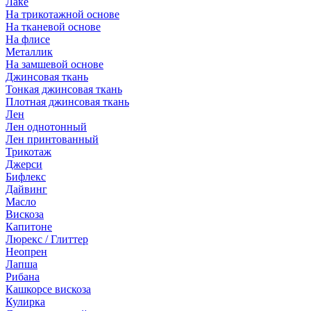
Лаке
На трикотажной основе
На тканевой основе
На флисе
Металлик
На замшевой основе
Джинсовая ткань
Тонкая джинсовая ткань
Плотная джинсовая ткань
Лен
Лен однотонный
Лен принтованный
Трикотаж
Джерси
Бифлекс
Дайвинг
Масло
Вискоза
Капитоне
Люрекс / Глиттер
Неопрен
Лапша
Рибана
Кашкорсе вискоза
Кулирка