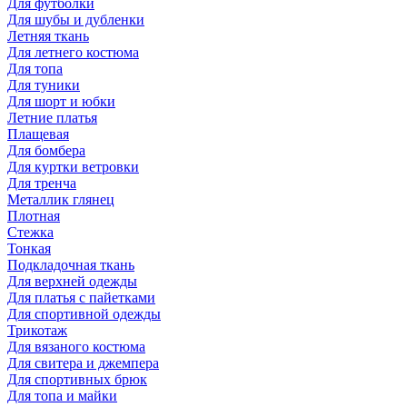
Для футболки
Для шубы и дубленки
Летняя ткань
Для летнего костюма
Для топа
Для туники
Для шорт и юбки
Летние платья
Плащевая
Для бомбера
Для куртки ветровки
Для тренча
Металлик глянец
Плотная
Стежка
Тонкая
Подкладочная ткань
Для верхней одежды
Для платья с пайетками
Для спортивной одежды
Трикотаж
Для вязаного костюма
Для свитера и джемпера
Для спортивных брюк
Для топа и майки