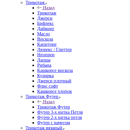
Трикотаж
Назад
Трикотаж
Джерси
Бифлекс
Дайвинг
Масло
Вискоза
Капитоне
Люрекс / Глиттер
Неопрен
Лапша
Рибана
Кашкорсе вискоза
Кулирка
Джерси плотный
Флис софт
Кашкорсе хлопок
Трикотаж Футер
Назад
Трикотаж Футер
Футер 3-х нитка Петля
Футер 2-х нитка петля
Футер с начесом
Трикотаж вязаный