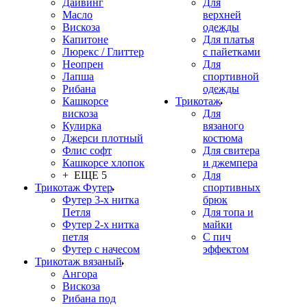
Дайвинг
Для
Масло
верхней
Вискоза
одежды
Капитоне
Для платья
Люрекс / Глиттер
с пайетками
Неопрен
Для
Лапша
спортивной
Рибана
одежды
Кашкорсе
Трикотаж
вискоза
Для
Кулирка
вязаного
Джерси плотный
костюма
Флис софт
Для свитера
Кашкорсе хлопок
и джемпера
+ ЕЩЕ 5
Для
Трикотаж Футер
спортивных
Футер 3-х нитка
брюк
Петля
Для топа и
Футер 2-х нитка
майки
петля
С пич
Футер с начесом
эффектом
Трикотаж вязаный
Ангора
Вискоза
Рибана под