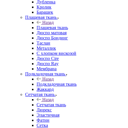
Дубленка
Кролик
Барашек
Плащевая ткань
Назад
Плащевая ткань
Дюспо матовая
Дюспо Бондинг
Таслан
Металлик
С хлопком вискозой
Дюспо Cire
Дюспо Ray
Мембрана
Подкладочная ткань
Назад
Подкладочная ткань
Жаккард
Сетчатая ткань
Назад
Сетчатая ткань
Люрекс
Эластичная
Фатин
Сетка