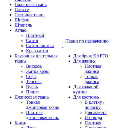
Пальтовая ткань
Плиссе
Стеганая ткань
Шифон
Штапель
Атлас
Плотный
Сатин
Ткани по назначению
Сатин вискоза
Креп сатин
Блузочная плательная
Для брюк КАРГО
ткань
Для джинс
Вискоза
Плотная
Жатка крэш
джинса
Софт
Тонкая
Тенсель
джинса
Вуаль
Для кожаной
Принт
куртки
Джинсовая ткань
Для костюма
Тонкая
В клетку /
джинсовая ткань
полоску
Плотная
Для жакета
джинсовая ткань
Из твида
Кожа
Плотная
Лаке
С шерстью