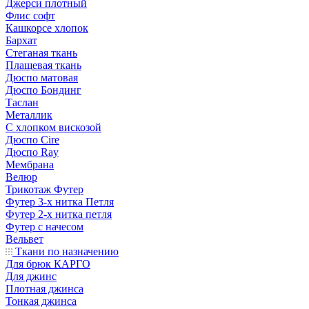
Джерси плотный
Флис софт
Кашкорсе хлопок
Бархат
Стеганая ткань
Плащевая ткань
Дюспо матовая
Дюспо Бондинг
Таслан
Металлик
С хлопком вискозой
Дюспо Cire
Дюспо Ray
Мембрана
Велюр
Трикотаж Футер
Футер 3-х нитка Петля
Футер 2-х нитка петля
Футер с начесом
Вельвет
Ткани по назначению
Для брюк КАРГО
Для джинс
Плотная джинса
Тонкая джинса