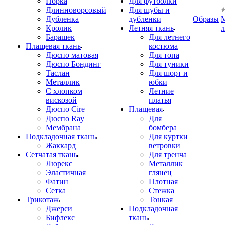
Норка
Для футболки
Длинноворсовый
Для шубы и
Дубленка
дубленки
Образы
Кролик
Летняя ткань
Барашек
Для летнего
Плащевая ткань
костюма
Дюспо матовая
Для топа
Дюспо Бондинг
Для туники
Таслан
Для шорт и
Металлик
юбки
С хлопком
Летние
вискозой
платья
Дюспо Cire
Плащевая
Дюспо Ray
Для
Мембрана
бомбера
Подкладочная ткань
Для куртки
Жаккард
ветровки
Сетчатая ткань
Для тренча
Люрекс
Металлик
Эластичная
глянец
Фатин
Плотная
Сетка
Стежка
Трикотаж
Тонкая
Джерси
Подкладочная
Бифлекс
ткань