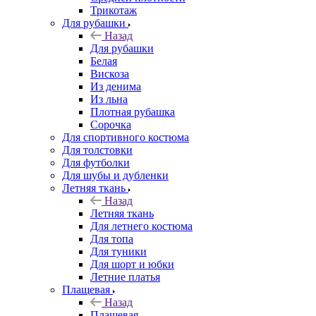
Трикотаж
Для рубашки
Назад
Для рубашки
Белая
Вискоза
Из денима
Из льна
Плотная рубашка
Сорочка
Для спортивного костюма
Для толстовки
Для футболки
Для шубы и дубленки
Летняя ткань
Назад
Летняя ткань
Для летнего костюма
Для топа
Для туники
Для шорт и юбки
Летние платья
Плащевая
Назад
Плащевая