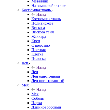
Металлик
На замшевой основе
Костюмная ткань
Назад
Костюмная ткань
Поливискоза
Вискоза
Вискоза твил
Жаккард
Креп
С шерстью
Плотная
Клетка
Полоска
Лен
Назад
Лен
Лен однотонный
Лен принтованный
Мех
Назад
Мех
Соболь
Норка
Длинноворсовый