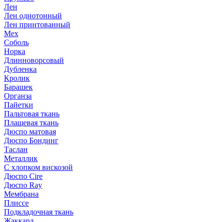
Лен
Лен однотонный
Лен принтованный
Мех
Соболь
Норка
Длинноворсовый
Дубленка
Кролик
Барашек
Органза
Пайетки
Пальтовая ткань
Плащевая ткань
Дюспо матовая
Дюспо Бондинг
Таслан
Металлик
С хлопком вискозой
Дюспо Cire
Дюспо Ray
Мембрана
Плиссе
Подкладочная ткань
Жаккард