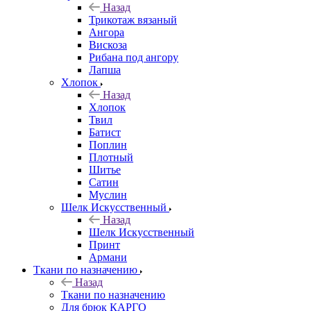
Назад
Трикотаж вязаный
Ангора
Вискоза
Рибана под ангору
Лапша
Хлопок
Назад
Хлопок
Твил
Батист
Поплин
Плотный
Шитье
Сатин
Муслин
Шелк Искусственный
Назад
Шелк Искусственный
Принт
Армани
Ткани по назначению
Назад
Ткани по назначению
Для брюк КАРГО