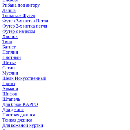
Рибана под ангору
Лапша
Трикотаж Футер
Футер 3-х нитка Петля
Футер 2-х нитка петля
Футер с начесом
Хлопок
Твил
Батист
Поплин
Плотный
Шитье
Сатин
Муслин
Шелк Искусственный
Принт
Армани
Шифон
Штапель
Для брюк КАРГО
Для джинс
Плотная джинса
Тонкая джинса
Для кожаной куртки