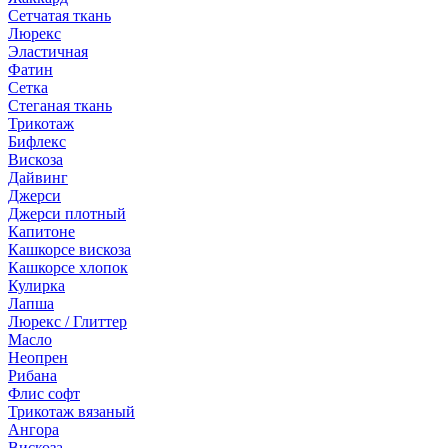
Сетчатая ткань
Люрекс
Эластичная
Фатин
Сетка
Стеганая ткань
Трикотаж
Бифлекс
Вискоза
Дайвинг
Джерси
Джерси плотный
Капитоне
Кашкорсе вискоза
Кашкорсе хлопок
Кулирка
Лапша
Люрекс / Глиттер
Масло
Неопрен
Рибана
Флис софт
Трикотаж вязаный
Ангора
Вискоза