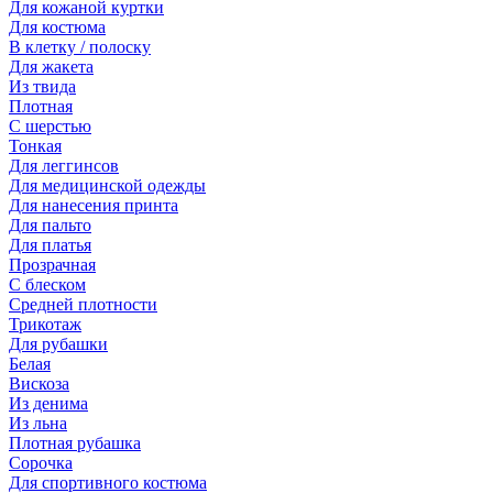
Для кожаной куртки
Для костюма
В клетку / полоску
Для жакета
Из твида
Плотная
С шерстью
Тонкая
Для леггинсов
Для медицинской одежды
Для нанесения принта
Для пальто
Для платья
Прозрачная
С блеском
Средней плотности
Трикотаж
Для рубашки
Белая
Вискоза
Из денима
Из льна
Плотная рубашка
Сорочка
Для спортивного костюма