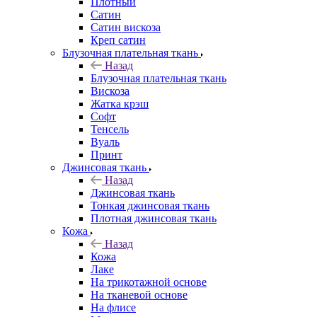
Плотный
Сатин
Сатин вискоза
Креп сатин
Блузочная плательная ткань
Назад
Блузочная плательная ткань
Вискоза
Жатка крэш
Софт
Тенсель
Вуаль
Принт
Джинсовая ткань
Назад
Джинсовая ткань
Тонкая джинсовая ткань
Плотная джинсовая ткань
Кожа
Назад
Кожа
Лаке
На трикотажной основе
На тканевой основе
На флисе