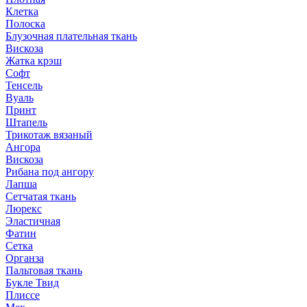
Клетка
Полоска
Блузочная плательная ткань
Вискоза
Жатка крэш
Софт
Тенсель
Вуаль
Принт
Штапель
Трикотаж вязаный
Ангора
Вискоза
Рибана под ангору
Лапша
Сетчатая ткань
Люрекс
Эластичная
Фатин
Сетка
Органза
Пальтовая ткань
Букле Твид
Плиссе