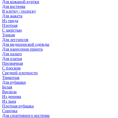
Для кожаной куртки
Для костюма
В клетку / полоску
Для жакета
Из твида
Плотная
С шерстью
Тонкая
Для леггинсов
Для медицинской одежды
Для нанесения принта
Для пальто
Для платья
Прозрачная
С блеском
Средней плотности
Трикотаж
Для рубашки
Белая
Вискоза
Из денима
Из льна
Плотная рубашка
Сорочка
Для спортивного костюма