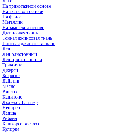
Лаке
На трикотажной основе
На тканевой основе
На флисе
Металлик
На замшевой основе
Джинсовая ткань
Тонкая джинсовая ткань
Плотная джинсовая ткань
Лен
Лен однотонный
Лен принтованный
Трикотаж
Джерси
Бифлекс
Дайвинг
Масло
Вискоза
Капитоне
Люрекс / Глиттер
Неопрен
Лапша
Рибана
Кашкорсе вискоза
Кулирка