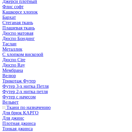
Джерси плотный
Флис софт
Кашкорсе хлопок
Бархат
Стеганая ткань
Плащевая ткань
Дюспо матовая
Дюспо Бондинг
Таслан
Металлик
С хлопком вискозой
Дюспо Cire
Дюспо Ray
Мембрана
Велюр
Трикотаж Футер
Футер 3-х нитка Петля
Футер 2-х нитка петля
Футер с начесом
Вельвет
Ткани по назначению
Для брюк КАРГО
Для джинс
Плотная джинса
Тонкая джинса