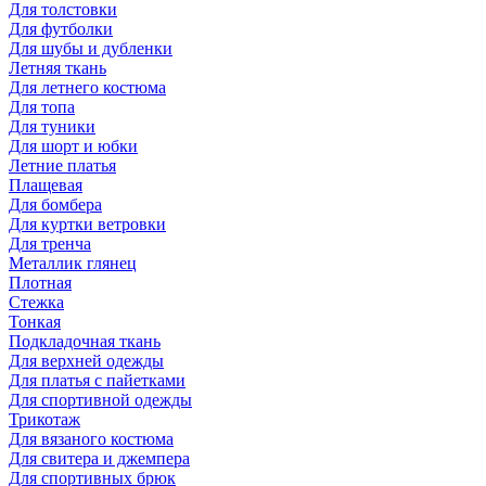
Для толстовки
Для футболки
Для шубы и дубленки
Летняя ткань
Для летнего костюма
Для топа
Для туники
Для шорт и юбки
Летние платья
Плащевая
Для бомбера
Для куртки ветровки
Для тренча
Металлик глянец
Плотная
Стежка
Тонкая
Подкладочная ткань
Для верхней одежды
Для платья с пайетками
Для спортивной одежды
Трикотаж
Для вязаного костюма
Для свитера и джемпера
Для спортивных брюк