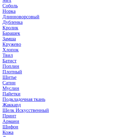
Мех
Соболь
Норка
Длинноворсовый
Дубленка
Кролик
Барашек
Замша
Кружево
Хлопок
Твил
Батист
Поплин
Плотный
Шитье
Сатин
Муслин
Пайетки
Подкладочная ткань
Жаккард
Шелк Искусственный
Принт
Армани
Шифон
Кожа