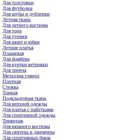
Для толстовки
Для футболки
Для шубы и дубленки
Летняя ткань
Для летнего костюма
Для топа
Для туники
Для шорт и юбки
Летние платья
Плащевая
Для бомбера
Для куртки ветровки
Для тренча
Металлик глянец
Плотная
Стежка
Тонкая
Подкладочная ткань
Для верхней одежды
Для платья с пайетками
Для спортивной одежды
Трикотаж
Для вязаного костюма
Для свитера и джемпера
Для спортивных брюк