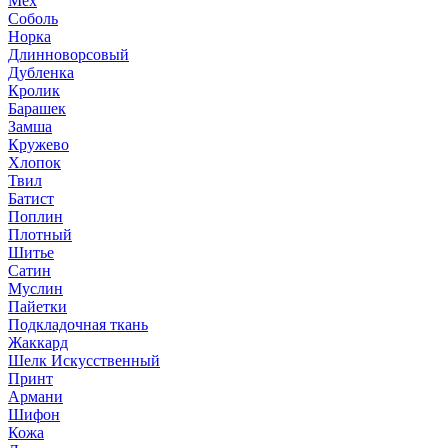
Мех
Соболь
Норка
Длинноворсовый
Дубленка
Кролик
Барашек
Замша
Кружево
Хлопок
Твил
Батист
Поплин
Плотный
Шитье
Сатин
Муслин
Пайетки
Подкладочная ткань
Жаккард
Шелк Искусственный
Принт
Армани
Шифон
Кожа