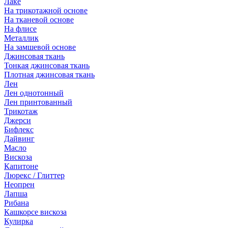
Лаке
На трикотажной основе
На тканевой основе
На флисе
Металлик
На замшевой основе
Джинсовая ткань
Тонкая джинсовая ткань
Плотная джинсовая ткань
Лен
Лен однотонный
Лен принтованный
Трикотаж
Джерси
Бифлекс
Дайвинг
Масло
Вискоза
Капитоне
Люрекс / Глиттер
Неопрен
Лапша
Рибана
Кашкорсе вискоза
Кулирка