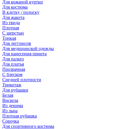
Для кожаной куртки
Для костюма
В клетку / полоску
Для жакета
Из твида
Плотная
С шерстью
Тонкая
Для леггинсов
Для медицинской одежды
Для нанесения принта
Для пальто
Для платья
Прозрачная
С блеском
Средней плотности
Трикотаж
Для рубашки
Белая
Вискоза
Из денима
Из льна
Плотная рубашка
Сорочка
Для спортивного костюма