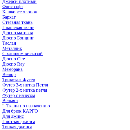
Джерси плотный
Флис софт
Кашкорсе хлопок
Бархат
Стеганая ткань
Плащевая ткань
Дюспо матовая
Дюспо Бондинг
Таслан
Металлик
С хлопком вискозой
Дюспо Cire
Дюспо Ray
Мембрана
Велюр
Трикотаж Футер
Футер 3-х нитка Петля
Футер 2-х нитка петля
Футер с начесом
Вельвет
Ткани по назначению
Для брюк КАРГО
Для джинс
Плотная джинса
Тонкая джинса