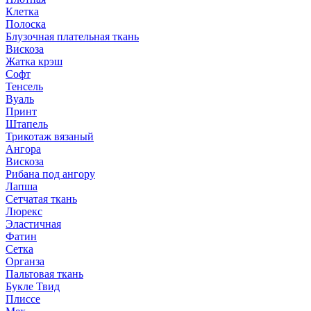
Клетка
Полоска
Блузочная плательная ткань
Вискоза
Жатка крэш
Софт
Тенсель
Вуаль
Принт
Штапель
Трикотаж вязаный
Ангора
Вискоза
Рибана под ангору
Лапша
Сетчатая ткань
Люрекс
Эластичная
Фатин
Сетка
Органза
Пальтовая ткань
Букле Твид
Плиссе