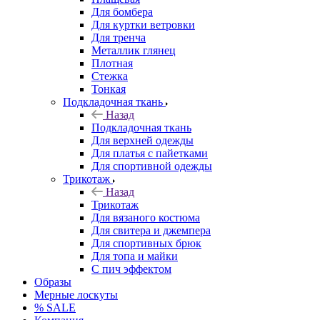
Для бомбера
Для куртки ветровки
Для тренча
Металлик глянец
Плотная
Стежка
Тонкая
Подкладочная ткань
Назад
Подкладочная ткань
Для верхней одежды
Для платья с пайетками
Для спортивной одежды
Трикотаж
Назад
Трикотаж
Для вязаного костюма
Для свитера и джемпера
Для спортивных брюк
Для топа и майки
С пич эффектом
Образы
Мерные лоскуты
% SALE