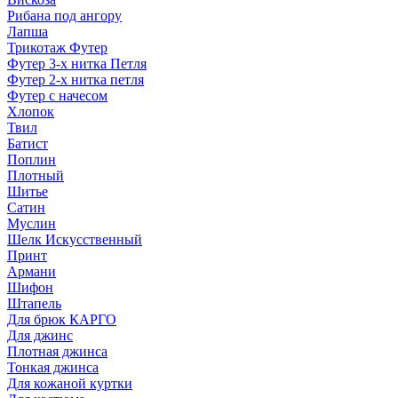
Рибана под ангору
Лапша
Трикотаж Футер
Футер 3-х нитка Петля
Футер 2-х нитка петля
Футер с начесом
Хлопок
Твил
Батист
Поплин
Плотный
Шитье
Сатин
Муслин
Шелк Искусственный
Принт
Армани
Шифон
Штапель
Для брюк КАРГО
Для джинс
Плотная джинса
Тонкая джинса
Для кожаной куртки