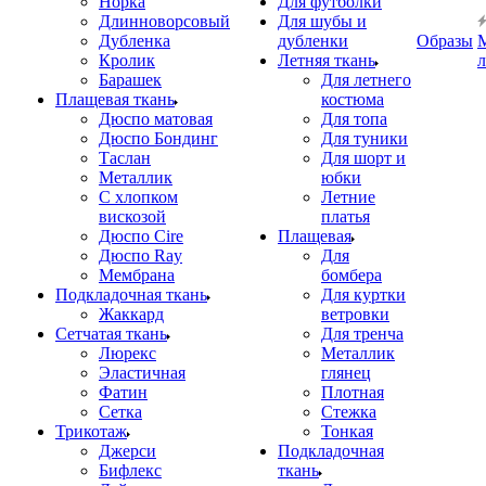
Норка
Для футболки
Длинноворсовый
Для шубы и
Дубленка
дубленки
Образы
Кролик
Летняя ткань
Барашек
Для летнего
Плащевая ткань
костюма
Дюспо матовая
Для топа
Дюспо Бондинг
Для туники
Таслан
Для шорт и
Металлик
юбки
С хлопком
Летние
вискозой
платья
Дюспо Cire
Плащевая
Дюспо Ray
Для
Мембрана
бомбера
Подкладочная ткань
Для куртки
Жаккард
ветровки
Сетчатая ткань
Для тренча
Люрекс
Металлик
Эластичная
глянец
Фатин
Плотная
Сетка
Стежка
Трикотаж
Тонкая
Джерси
Подкладочная
Бифлекс
ткань