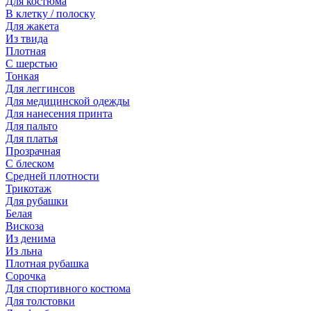
Для костюма
В клетку / полоску
Для жакета
Из твида
Плотная
С шерстью
Тонкая
Для леггинсов
Для медицинской одежды
Для нанесения принта
Для пальто
Для платья
Прозрачная
С блеском
Средней плотности
Трикотаж
Для рубашки
Белая
Вискоза
Из денима
Из льна
Плотная рубашка
Сорочка
Для спортивного костюма
Для толстовки