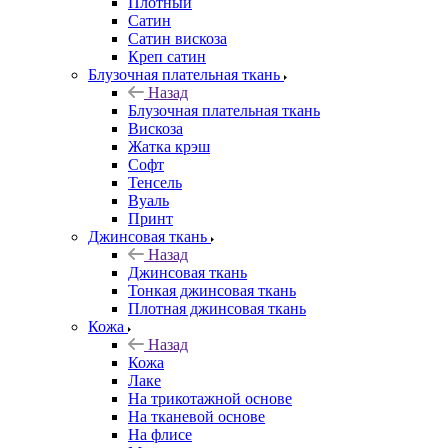
Плотный
Сатин
Сатин вискоза
Креп сатин
Блузочная плательная ткань
Назад
Блузочная плательная ткань
Вискоза
Жатка крэш
Софт
Тенсель
Вуаль
Принт
Джинсовая ткань
Назад
Джинсовая ткань
Тонкая джинсовая ткань
Плотная джинсовая ткань
Кожа
Назад
Кожа
Лаке
На трикотажной основе
На тканевой основе
На флисе