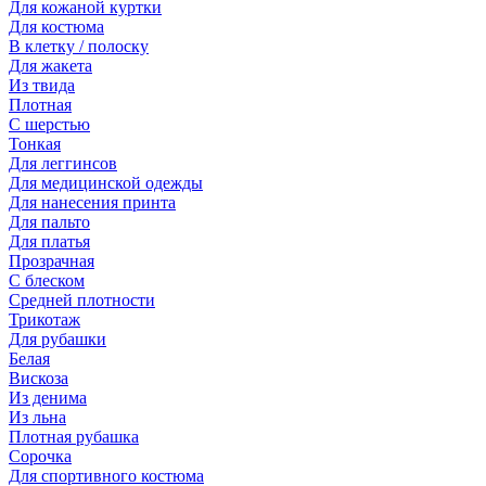
Для кожаной куртки
Для костюма
В клетку / полоску
Для жакета
Из твида
Плотная
С шерстью
Тонкая
Для леггинсов
Для медицинской одежды
Для нанесения принта
Для пальто
Для платья
Прозрачная
С блеском
Средней плотности
Трикотаж
Для рубашки
Белая
Вискоза
Из денима
Из льна
Плотная рубашка
Сорочка
Для спортивного костюма