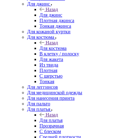
Для джинс
Назад
Для джинс
Плотная джинса
Тонкая джинса
Для кожаной куртки
Для костюма
Назад
Для костюма
В клетку / полоску
Для жакета
Из твида
Плотная
С шерстью
Тонкая
Для леггинсов
Для медицинской одежды
Для нанесения принта
Для пальто
Для платья
Назад
Для платья
Прозрачная
С блеском
Средней плотности