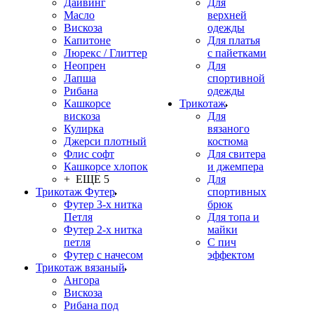
Дайвинг
Для
Масло
верхней
Вискоза
одежды
Капитоне
Для платья
Люрекс / Глиттер
с пайетками
Неопрен
Для
Лапша
спортивной
Рибана
одежды
Кашкорсе
Трикотаж
вискоза
Для
Кулирка
вязаного
Джерси плотный
костюма
Флис софт
Для свитера
Кашкорсе хлопок
и джемпера
+ ЕЩЕ 5
Для
Трикотаж Футер
спортивных
Футер 3-х нитка
брюк
Петля
Для топа и
Футер 2-х нитка
майки
петля
С пич
Футер с начесом
эффектом
Трикотаж вязаный
Ангора
Вискоза
Рибана под