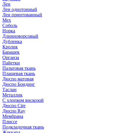
Лен
Лен однотонный
Лен принтованный
Мех
Соболь
Норка
Длинноворсовый
Дубленка
Кролик
Барашек
Органза
Пайетки
Пальтовая ткань
Плащевая ткань
Дюспо матовая
Дюспо Бондинг
Таслан
Металлик
С хлопком вискозой
Дюспо Cire
Дюспо Ray
Мембрана
Плиссе
Подкладочная ткань
Жаккард