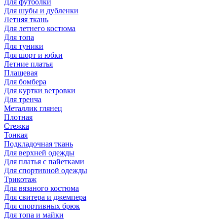
Для футболки
Для шубы и дубленки
Летняя ткань
Для летнего костюма
Для топа
Для туники
Для шорт и юбки
Летние платья
Плащевая
Для бомбера
Для куртки ветровки
Для тренча
Металлик глянец
Плотная
Стежка
Тонкая
Подкладочная ткань
Для верхней одежды
Для платья с пайетками
Для спортивной одежды
Трикотаж
Для вязаного костюма
Для свитера и джемпера
Для спортивных брюк
Для топа и майки