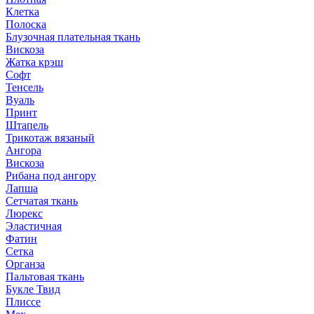
Клетка
Полоска
Блузочная плательная ткань
Вискоза
Жатка крэш
Софт
Тенсель
Вуаль
Принт
Штапель
Трикотаж вязаный
Ангора
Вискоза
Рибана под ангору
Лапша
Сетчатая ткань
Люрекс
Эластичная
Фатин
Сетка
Органза
Пальтовая ткань
Букле Твид
Плиссе