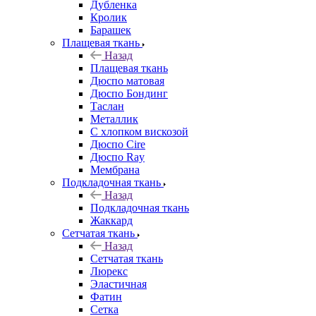
Дубленка
Кролик
Барашек
Плащевая ткань
Назад
Плащевая ткань
Дюспо матовая
Дюспо Бондинг
Таслан
Металлик
С хлопком вискозой
Дюспо Cire
Дюспо Ray
Мембрана
Подкладочная ткань
Назад
Подкладочная ткань
Жаккард
Сетчатая ткань
Назад
Сетчатая ткань
Люрекс
Эластичная
Фатин
Сетка