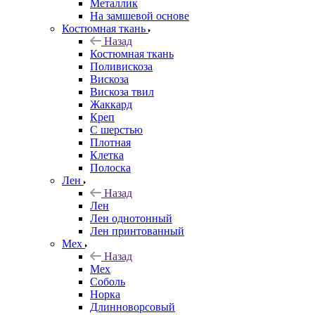
Металлик
На замшевой основе
Костюмная ткань
Назад
Костюмная ткань
Поливискоза
Вискоза
Вискоза твил
Жаккард
Креп
С шерстью
Плотная
Клетка
Полоска
Лен
Назад
Лен
Лен однотонный
Лен принтованный
Мех
Назад
Мех
Соболь
Норка
Длинноворсовый