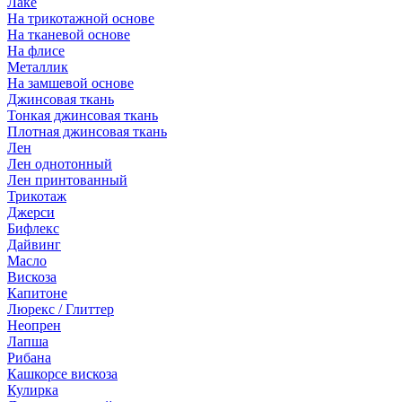
Лаке
На трикотажной основе
На тканевой основе
На флисе
Металлик
На замшевой основе
Джинсовая ткань
Тонкая джинсовая ткань
Плотная джинсовая ткань
Лен
Лен однотонный
Лен принтованный
Трикотаж
Джерси
Бифлекс
Дайвинг
Масло
Вискоза
Капитоне
Люрекс / Глиттер
Неопрен
Лапша
Рибана
Кашкорсе вискоза
Кулирка