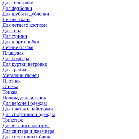
Для толстовки
Для футболки
Для шубы и дубленки
Летняя ткань
Для летнего костюма
Для топа
Для туники
Для шорт и юбки
Летние платья
Плащевая
Для бомбера
Для куртки ветровки
Для тренча
Металлик глянец
Плотная
Стежка
Тонкая
Подкладочная ткань
Для верхней одежды
Для платья с пайетками
Для спортивной одежды
Трикотаж
Для вязаного костюма
Для свитера и джемпера
Для спортивных брюк