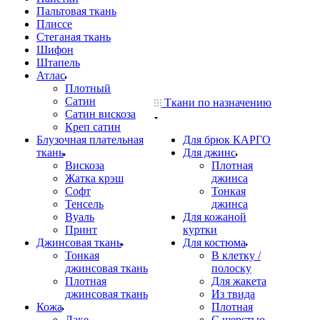
Пальтовая ткань
Плиссе
Стеганая ткань
Шифон
Штапель
Атлас
Плотный
Сатин
Ткани по назначению
Сатин вискоза
Креп сатин
Блузочная плательная
Для брюк КАРГО
ткань
Для джинс
Вискоза
Плотная
Жатка крэш
джинса
Софт
Тонкая
Тенсель
джинса
Вуаль
Для кожаной
Принт
куртки
Джинсовая ткань
Для костюма
Тонкая
В клетку /
джинсовая ткань
полоску
Плотная
Для жакета
джинсовая ткань
Из твида
Кожа
Плотная
Лаке
С шерстью