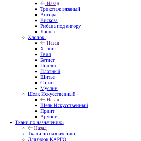
Назад
Трикотаж вязаный
Ангора
Вискоза
Рибана под ангору
Лапша
Хлопок
Назад
Хлопок
Твил
Батист
Поплин
Плотный
Шитье
Сатин
Муслин
Шелк Искусственный
Назад
Шелк Искусственный
Принт
Армани
Ткани по назначению
Назад
Ткани по назначению
Для брюк КАРГО