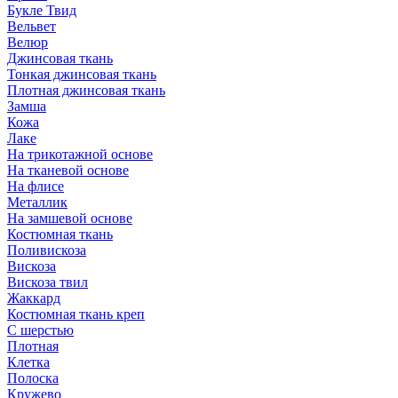
Букле Твид
Вельвет
Велюр
Джинсовая ткань
Тонкая джинсовая ткань
Плотная джинсовая ткань
Замша
Кожа
Лаке
На трикотажной основе
На тканевой основе
На флисе
Металлик
На замшевой основе
Костюмная ткань
Поливискоза
Вискоза
Вискоза твил
Жаккард
Костюмная ткань креп
С шерстью
Плотная
Клетка
Полоска
Кружево