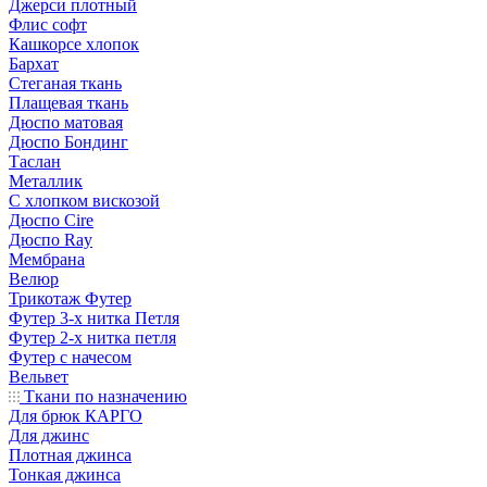
Джерси плотный
Флис софт
Кашкорсе хлопок
Бархат
Стеганая ткань
Плащевая ткань
Дюспо матовая
Дюспо Бондинг
Таслан
Металлик
С хлопком вискозой
Дюспо Cire
Дюспо Ray
Мембрана
Велюр
Трикотаж Футер
Футер 3-х нитка Петля
Футер 2-х нитка петля
Футер с начесом
Вельвет
Ткани по назначению
Для брюк КАРГО
Для джинс
Плотная джинса
Тонкая джинса