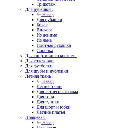
Трикотаж
Для рубашки
Назад
Для рубашки
Белая
Вискоза
Из денима
Из льна
Плотная рубашка
Сорочка
Для спортивного костюма
Для толстовки
Для футболки
Для шубы и дубленки
Летняя ткань
Назад
Летняя ткань
Для летнего костюма
Для топа
Для туники
Для шорт и юбки
Летние платья
Плащевая
Назад
Плащевая