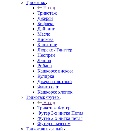
Трикотаж
Назад
Трикотаж
Джерси
Бифлекс
Дайвинг
Масло
Вискоза
Капитоне
Люрекс / Глиттер
Неопрен
Лапша
Рибана
Кашкорсе вискоза
Кулирка
Джерси плотный
Флис софт
Кашкорсе хлопок
Трикотаж Футер
Назад
Трикотаж Футер
Футер 3-х нитка Петля
Футер 2-х нитка петля
Футер с начесом
Трикотаж вязаный