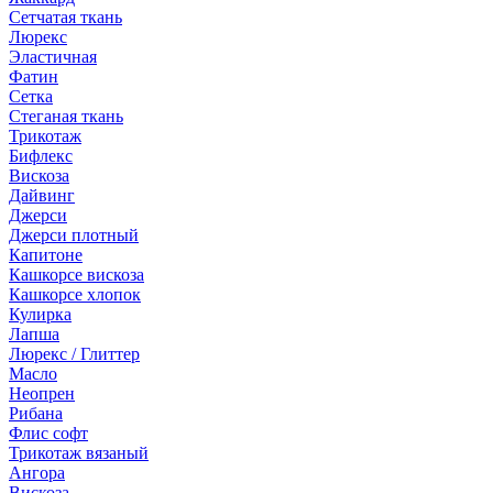
Сетчатая ткань
Люрекс
Эластичная
Фатин
Сетка
Стеганая ткань
Трикотаж
Бифлекс
Вискоза
Дайвинг
Джерси
Джерси плотный
Капитоне
Кашкорсе вискоза
Кашкорсе хлопок
Кулирка
Лапша
Люрекс / Глиттер
Масло
Неопрен
Рибана
Флис софт
Трикотаж вязаный
Ангора
Вискоза