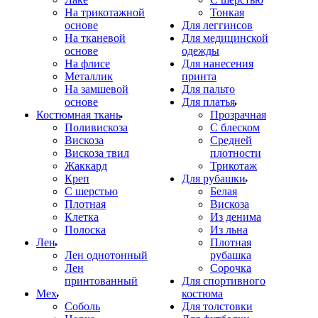
На трикотажной
Тонкая
основе
Для леггинсов
На тканевой
Для медицинской
основе
одежды
На флисе
Для нанесения
Металлик
принта
На замшевой
Для пальто
основе
Для платья
Костюмная ткань
Прозрачная
Поливискоза
С блеском
Вискоза
Средней
Вискоза твил
плотности
Жаккард
Трикотаж
Креп
Для рубашки
С шерстью
Белая
Плотная
Вискоза
Клетка
Из денима
Полоска
Из льна
Лен
Плотная
Лен однотонный
рубашка
Лен
Сорочка
принтованный
Для спортивного
Мех
костюма
Соболь
Для толстовки