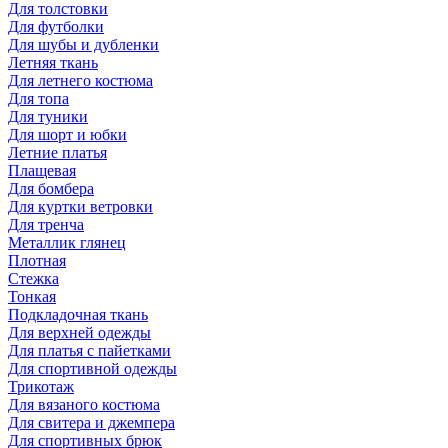
Для толстовки
Для футболки
Для шубы и дубленки
Летняя ткань
Для летнего костюма
Для топа
Для туники
Для шорт и юбки
Летние платья
Плащевая
Для бомбера
Для куртки ветровки
Для тренча
Металлик глянец
Плотная
Стежка
Тонкая
Подкладочная ткань
Для верхней одежды
Для платья с пайетками
Для спортивной одежды
Трикотаж
Для вязаного костюма
Для свитера и джемпера
Для спортивных брюк