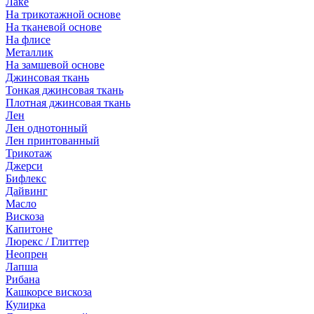
Лаке
На трикотажной основе
На тканевой основе
На флисе
Металлик
На замшевой основе
Джинсовая ткань
Тонкая джинсовая ткань
Плотная джинсовая ткань
Лен
Лен однотонный
Лен принтованный
Трикотаж
Джерси
Бифлекс
Дайвинг
Масло
Вискоза
Капитоне
Люрекс / Глиттер
Неопрен
Лапша
Рибана
Кашкорсе вискоза
Кулирка