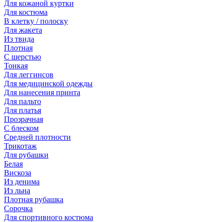
Для кожаной куртки
Для костюма
В клетку / полоску
Для жакета
Из твида
Плотная
С шерстью
Тонкая
Для леггинсов
Для медицинской одежды
Для нанесения принта
Для пальто
Для платья
Прозрачная
С блеском
Средней плотности
Трикотаж
Для рубашки
Белая
Вискоза
Из денима
Из льна
Плотная рубашка
Сорочка
Для спортивного костюма