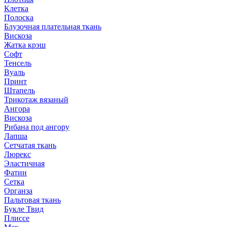
Клетка
Полоска
Блузочная плательная ткань
Вискоза
Жатка крэш
Софт
Тенсель
Вуаль
Принт
Штапель
Трикотаж вязаный
Ангора
Вискоза
Рибана под ангору
Лапша
Сетчатая ткань
Люрекс
Эластичная
Фатин
Сетка
Органза
Пальтовая ткань
Букле Твид
Плиссе