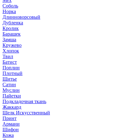
Мех
Соболь
Норка
Длинноворсовый
Дубленка
Кролик
Барашек
Замша
Кружево
Хлопок
Твил
Батист
Поплин
Плотный
Шитье
Сатин
Муслин
Пайетки
Подкладочная ткань
Жаккард
Шелк Искусственный
Принт
Армани
Шифон
Кожа