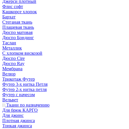
Джерси плотный
Флис софт
Кашкорсе хлопок
Бархат
Стеганая ткань
Плащевая ткань
Дюспо матовая
Дюспо Бондинг
Таслан
Металлик
С хлопком вискозой
Дюспо Cire
Дюспо Ray
Мембрана
Велюр
Трикотаж Футер
Футер 3-х нитка Петля
Футер 2-х нитка петля
Футер с начесом
Вельвет
Ткани по назначению
Для брюк КАРГО
Для джинс
Плотная джинса
Тонкая джинса