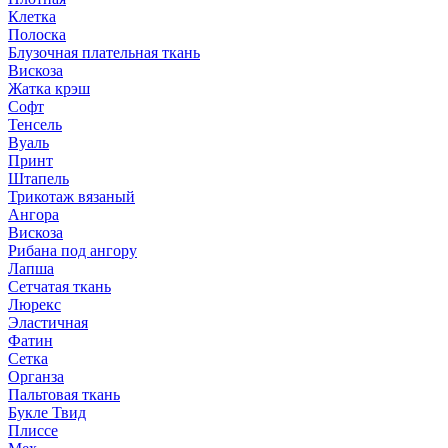
Клетка
Полоска
Блузочная плательная ткань
Вискоза
Жатка крэш
Софт
Тенсель
Вуаль
Принт
Штапель
Трикотаж вязаный
Ангора
Вискоза
Рибана под ангору
Лапша
Сетчатая ткань
Люрекс
Эластичная
Фатин
Сетка
Органза
Пальтовая ткань
Букле Твид
Плиссе