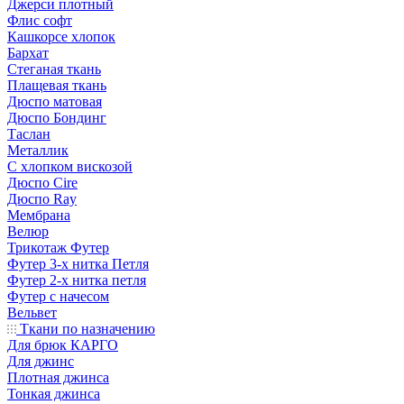
Джерси плотный
Флис софт
Кашкорсе хлопок
Бархат
Стеганая ткань
Плащевая ткань
Дюспо матовая
Дюспо Бондинг
Таслан
Металлик
С хлопком вискозой
Дюспо Cire
Дюспо Ray
Мембрана
Велюр
Трикотаж Футер
Футер 3-х нитка Петля
Футер 2-х нитка петля
Футер с начесом
Вельвет
Ткани по назначению
Для брюк КАРГО
Для джинс
Плотная джинса
Тонкая джинса