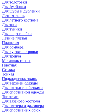
Для толстовки
Для футболки
Для шубы и дубленки
Летняя ткань
Для летнего костюма
Для топа
Для туники
Для шорт и юбки
Летние платья
Плащевая
Для бомбера
Для куртки ветровки
Для тренча
Металлик глянец
Плотная
Стежка
Тонкая
Подкладочная ткань
Для верхней одежды
Для платья с пайетками
Для спортивной одежды
Трикотаж
Для вязаного костюма
Для свитера и джемпера
Для спортивных брюк