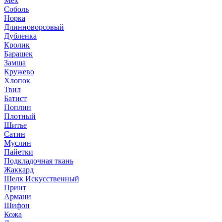
Мех
Соболь
Норка
Длинноворсовый
Дубленка
Кролик
Барашек
Замша
Кружево
Хлопок
Твил
Батист
Поплин
Плотный
Шитье
Сатин
Муслин
Пайетки
Подкладочная ткань
Жаккард
Шелк Искусственный
Принт
Армани
Шифон
Кожа