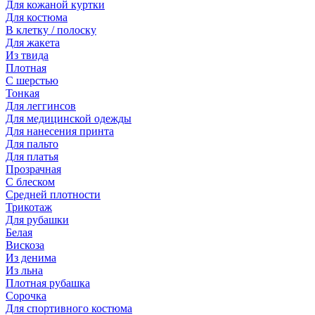
Для кожаной куртки
Для костюма
В клетку / полоску
Для жакета
Из твида
Плотная
С шерстью
Тонкая
Для леггинсов
Для медицинской одежды
Для нанесения принта
Для пальто
Для платья
Прозрачная
С блеском
Средней плотности
Трикотаж
Для рубашки
Белая
Вискоза
Из денима
Из льна
Плотная рубашка
Сорочка
Для спортивного костюма