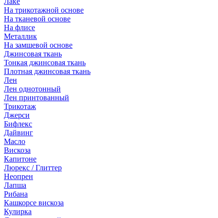
Лаке
На трикотажной основе
На тканевой основе
На флисе
Металлик
На замшевой основе
Джинсовая ткань
Тонкая джинсовая ткань
Плотная джинсовая ткань
Лен
Лен однотонный
Лен принтованный
Трикотаж
Джерси
Бифлекс
Дайвинг
Масло
Вискоза
Капитоне
Люрекс / Глиттер
Неопрен
Лапша
Рибана
Кашкорсе вискоза
Кулирка