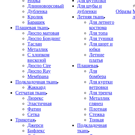
Норка
Для футболки
Длинноворсовый
Для шубы и
Дубленка
дубленки
Образы
Кролик
Летняя ткань
Барашек
Для летнего
Плащевая ткань
костюма
Дюспо матовая
Для топа
Дюспо Бондинг
Для туники
Таслан
Для шорт и
Металлик
юбки
С хлопком
Летние
вискозой
платья
Дюспо Cire
Плащевая
Дюспо Ray
Для
Мембрана
бомбера
Подкладочная ткань
Для куртки
Жаккард
ветровки
Сетчатая ткань
Для тренча
Люрекс
Металлик
Эластичная
глянец
Фатин
Плотная
Сетка
Стежка
Трикотаж
Тонкая
Джерси
Подкладочная
Бифлекс
ткань