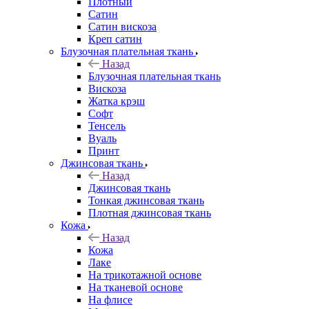
Плотный
Сатин
Сатин вискоза
Креп сатин
Блузочная плательная ткань
Назад
Блузочная плательная ткань
Вискоза
Жатка крэш
Софт
Тенсель
Вуаль
Принт
Джинсовая ткань
Назад
Джинсовая ткань
Тонкая джинсовая ткань
Плотная джинсовая ткань
Кожа
Назад
Кожа
Лаке
На трикотажной основе
На тканевой основе
На флисе