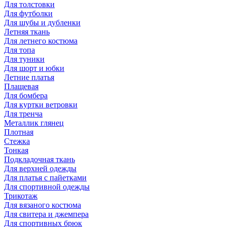
Для толстовки
Для футболки
Для шубы и дубленки
Летняя ткань
Для летнего костюма
Для топа
Для туники
Для шорт и юбки
Летние платья
Плащевая
Для бомбера
Для куртки ветровки
Для тренча
Металлик глянец
Плотная
Стежка
Тонкая
Подкладочная ткань
Для верхней одежды
Для платья с пайетками
Для спортивной одежды
Трикотаж
Для вязаного костюма
Для свитера и джемпера
Для спортивных брюк