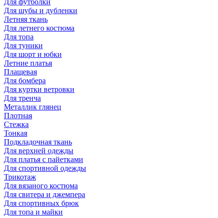
Для футболки
Для шубы и дубленки
Летняя ткань
Для летнего костюма
Для топа
Для туники
Для шорт и юбки
Летние платья
Плащевая
Для бомбера
Для куртки ветровки
Для тренча
Металлик глянец
Плотная
Стежка
Тонкая
Подкладочная ткань
Для верхней одежды
Для платья с пайетками
Для спортивной одежды
Трикотаж
Для вязаного костюма
Для свитера и джемпера
Для спортивных брюк
Для топа и майки