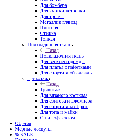
Для бомбера
Для куртки ветровки
Для тренча
Металлик глянец
Плотная
Стежка
Тонкая
Подкладочная ткань
Назад
Подкладочная ткань
Для верхней одежды
Для платья с пайетками
Для спортивной одежды
Трикотаж
Назад
Трикотаж
Для вязаного костюма
Для свитера и джемпера
Для спортивных брюк
Для топа и майки
С пич эффектом
Образы
Мерные лоскуты
% SALE