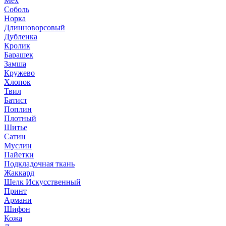
Мех
Соболь
Норка
Длинноворсовый
Дубленка
Кролик
Барашек
Замша
Кружево
Хлопок
Твил
Батист
Поплин
Плотный
Шитье
Сатин
Муслин
Пайетки
Подкладочная ткань
Жаккард
Шелк Искусственный
Принт
Армани
Шифон
Кожа