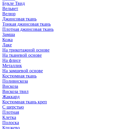
Букле Твид
Вельвет
Велюр
Джинсовая ткань
Тонкая джинсовая ткань
Плотная джинсовая ткань
Замша
Кожа
Лаке
На трикотажной основе
На тканевой основе
На флисе
Металлик
На замшевой основе
Костюмная ткань
Поливискоза
Вискоза
Вискоза твил
Жаккард
Костюмная ткань креп
С шерстью
Плотная
Клетка
Полоска
Кружево