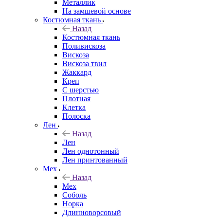
Металлик
На замшевой основе
Костюмная ткань
Назад
Костюмная ткань
Поливискоза
Вискоза
Вискоза твил
Жаккард
Креп
С шерстью
Плотная
Клетка
Полоска
Лен
Назад
Лен
Лен однотонный
Лен принтованный
Мех
Назад
Мех
Соболь
Норка
Длинноворсовый