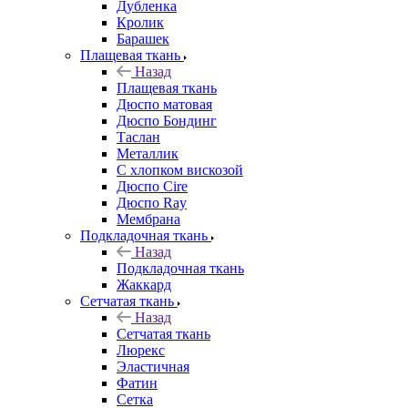
Дубленка
Кролик
Барашек
Плащевая ткань
Назад
Плащевая ткань
Дюспо матовая
Дюспо Бондинг
Таслан
Металлик
С хлопком вискозой
Дюспо Cire
Дюспо Ray
Мембрана
Подкладочная ткань
Назад
Подкладочная ткань
Жаккард
Сетчатая ткань
Назад
Сетчатая ткань
Люрекс
Эластичная
Фатин
Сетка