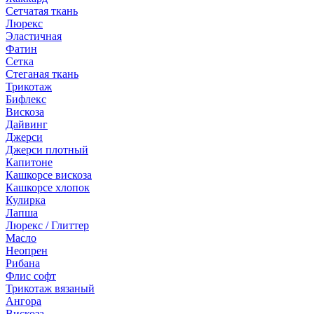
Сетчатая ткань
Люрекс
Эластичная
Фатин
Сетка
Стеганая ткань
Трикотаж
Бифлекс
Вискоза
Дайвинг
Джерси
Джерси плотный
Капитоне
Кашкорсе вискоза
Кашкорсе хлопок
Кулирка
Лапша
Люрекс / Глиттер
Масло
Неопрен
Рибана
Флис софт
Трикотаж вязаный
Ангора
Вискоза