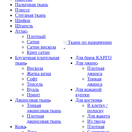
Пальтовая ткань
Плиссе
Стеганая ткань
Шифон
Штапель
Атлас
Плотный
Сатин
Ткани по назначению
Сатин вискоза
Креп сатин
Блузочная плательная
Для брюк КАРГО
ткань
Для джинс
Вискоза
Плотная
Жатка крэш
джинса
Софт
Тонкая
Тенсель
джинса
Вуаль
Для кожаной
Принт
куртки
Джинсовая ткань
Для костюма
Тонкая
В клетку /
джинсовая ткань
полоску
Плотная
Для жакета
джинсовая ткань
Из твида
Кожа
Плотная
Лаке
С шерстью