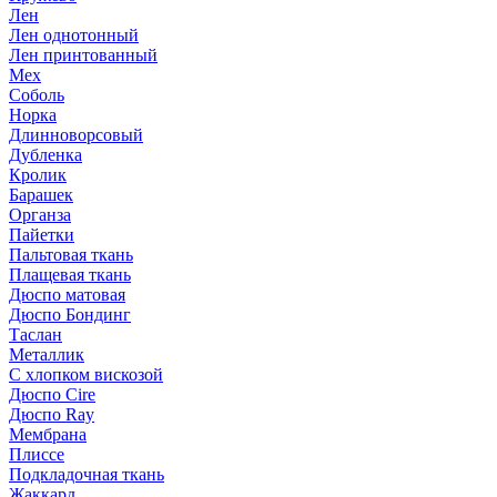
Лен
Лен однотонный
Лен принтованный
Мех
Соболь
Норка
Длинноворсовый
Дубленка
Кролик
Барашек
Органза
Пайетки
Пальтовая ткань
Плащевая ткань
Дюспо матовая
Дюспо Бондинг
Таслан
Металлик
С хлопком вискозой
Дюспо Cire
Дюспо Ray
Мембрана
Плиссе
Подкладочная ткань
Жаккард