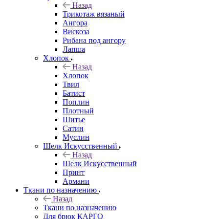
Назад
Трикотаж вязаный
Ангора
Вискоза
Рибана под ангору
Лапша
Хлопок
Назад
Хлопок
Твил
Батист
Поплин
Плотный
Шитье
Сатин
Муслин
Шелк Искусственный
Назад
Шелк Искусственный
Принт
Армани
Ткани по назначению
Назад
Ткани по назначению
Для брюк КАРГО