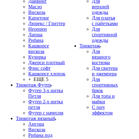
Дайвинг
Для
Масло
верхней
Вискоза
одежды
Капитоне
Для платья
Люрекс / Глиттер
с пайетками
Неопрен
Для
Лапша
спортивной
Рибана
одежды
Кашкорсе
Трикотаж
вискоза
Для
Кулирка
вязаного
Джерси плотный
костюма
Флис софт
Для свитера
Кашкорсе хлопок
и джемпера
+ ЕЩЕ 5
Для
Трикотаж Футер
спортивных
Футер 3-х нитка
брюк
Петля
Для топа и
Футер 2-х нитка
майки
петля
С пич
Футер с начесом
эффектом
Трикотаж вязаный
Ангора
Вискоза
Рибана под