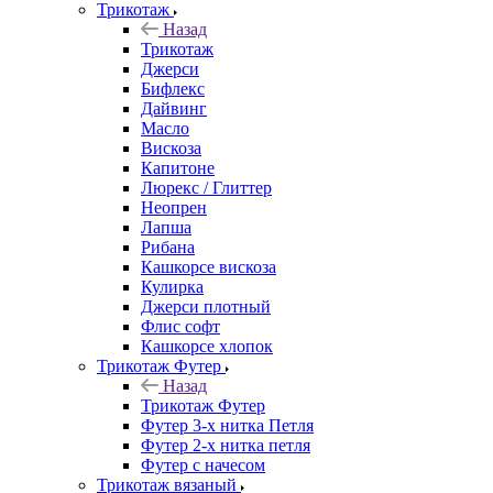
Трикотаж
Назад
Трикотаж
Джерси
Бифлекс
Дайвинг
Масло
Вискоза
Капитоне
Люрекс / Глиттер
Неопрен
Лапша
Рибана
Кашкорсе вискоза
Кулирка
Джерси плотный
Флис софт
Кашкорсе хлопок
Трикотаж Футер
Назад
Трикотаж Футер
Футер 3-х нитка Петля
Футер 2-х нитка петля
Футер с начесом
Трикотаж вязаный