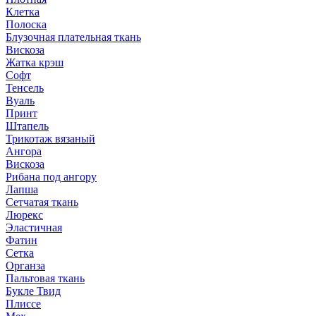
Клетка
Полоска
Блузочная плательная ткань
Вискоза
Жатка крэш
Софт
Тенсель
Вуаль
Принт
Штапель
Трикотаж вязаный
Ангора
Вискоза
Рибана под ангору
Лапша
Сетчатая ткань
Люрекс
Эластичная
Фатин
Сетка
Органза
Пальтовая ткань
Букле Твид
Плиссе