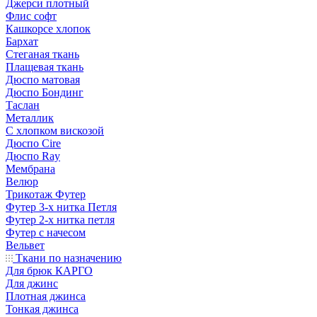
Джерси плотный
Флис софт
Кашкорсе хлопок
Бархат
Стеганая ткань
Плащевая ткань
Дюспо матовая
Дюспо Бондинг
Таслан
Металлик
С хлопком вискозой
Дюспо Cire
Дюспо Ray
Мембрана
Велюр
Трикотаж Футер
Футер 3-х нитка Петля
Футер 2-х нитка петля
Футер с начесом
Вельвет
Ткани по назначению
Для брюк КАРГО
Для джинс
Плотная джинса
Тонкая джинса