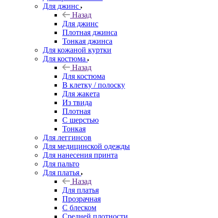
Для джинс
Назад
Для джинс
Плотная джинса
Тонкая джинса
Для кожаной куртки
Для костюма
Назад
Для костюма
В клетку / полоску
Для жакета
Из твида
Плотная
С шерстью
Тонкая
Для леггинсов
Для медицинской одежды
Для нанесения принта
Для пальто
Для платья
Назад
Для платья
Прозрачная
С блеском
Средней плотности