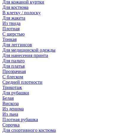
Для кожаной куртки
Для костюма
В клетку / полоску
Для жакета
Из твида
Плотная
С шерстью
Тонкая
Для леггинсов
Для медицинской одежды
Для нанесения принта
Для пальто
Для платья
Прозрачная
С блеском
Средней плотности
Трикотаж
Для рубашки
Белая
Вискоза
Из денима
Из льна
Плотная рубашка
Сорочка
Для спортивного костюма