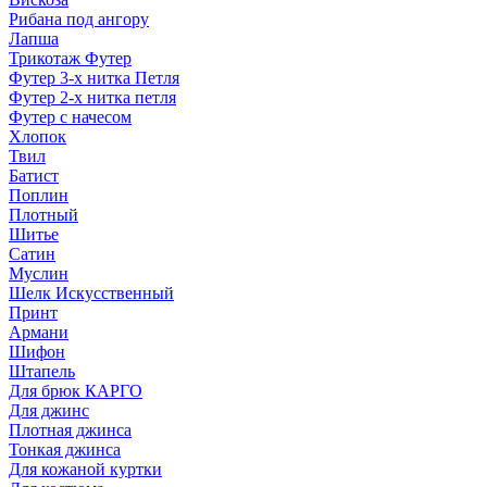
Рибана под ангору
Лапша
Трикотаж Футер
Футер 3-х нитка Петля
Футер 2-х нитка петля
Футер с начесом
Хлопок
Твил
Батист
Поплин
Плотный
Шитье
Сатин
Муслин
Шелк Искусственный
Принт
Армани
Шифон
Штапель
Для брюк КАРГО
Для джинс
Плотная джинса
Тонкая джинса
Для кожаной куртки