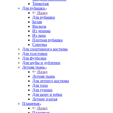
Трикотаж
Для рубашки
Назад
Для рубашки
Белая
Вискоза
Из денима
Из льна
Плотная рубашка
Сорочка
Для спортивного костюма
Для толстовки
Для футболки
Для шубы и дубленки
Летняя ткань
Назад
Летняя ткань
Для летнего костюма
Для топа
Для туники
Для шорт и юбки
Летние платья
Плащевая
Назад
Плащевая