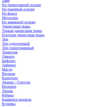
Лаке
На трикотажной основе
На тканевой основе
На флисе
Металлик
На замшевой основе
Джинсовая ткань
Тонкая джинсовая ткань
Плотная джинсовая ткань
Лен
Лен однотонный
Лен принтованный
Трикотаж
Джерси
Бифлекс
Дайвинг
Масло
Вискоза
Капитоне
Люрекс / Глиттер
Неопрен
Лапша
Рибана
Кашкорсе вискоза
Кулирка