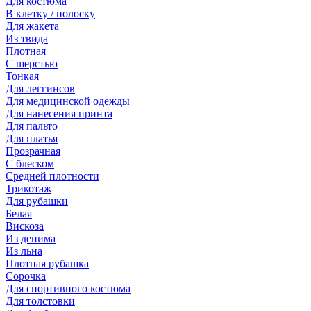
Для костюма
В клетку / полоску
Для жакета
Из твида
Плотная
С шерстью
Тонкая
Для леггинсов
Для медицинской одежды
Для нанесения принта
Для пальто
Для платья
Прозрачная
С блеском
Средней плотности
Трикотаж
Для рубашки
Белая
Вискоза
Из денима
Из льна
Плотная рубашка
Сорочка
Для спортивного костюма
Для толстовки