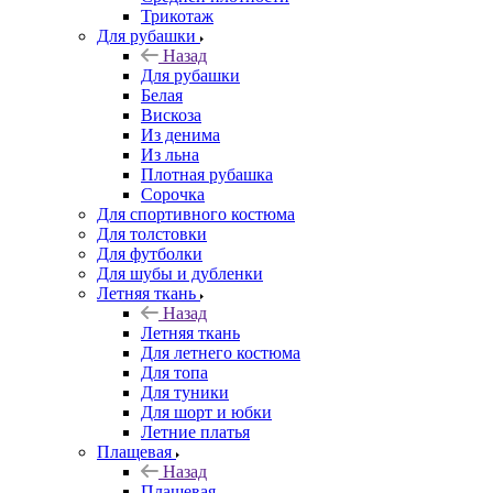
Трикотаж
Для рубашки
Назад
Для рубашки
Белая
Вискоза
Из денима
Из льна
Плотная рубашка
Сорочка
Для спортивного костюма
Для толстовки
Для футболки
Для шубы и дубленки
Летняя ткань
Назад
Летняя ткань
Для летнего костюма
Для топа
Для туники
Для шорт и юбки
Летние платья
Плащевая
Назад
Плащевая