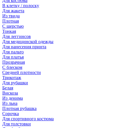
Для костюма
В клетку / полоску
Для жакета
Из твида
Плотная
С шерстью
Тонкая
Для леггинсов
Для медицинской одежды
Для нанесения принта
Для пальто
Для платья
Прозрачная
С блеском
Средней плотности
Трикотаж
Для рубашки
Белая
Вискоза
Из денима
Из льна
Плотная рубашка
Сорочка
Для спортивного костюма
Для толстовки