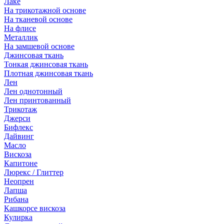
Лаке
На трикотажной основе
На тканевой основе
На флисе
Металлик
На замшевой основе
Джинсовая ткань
Тонкая джинсовая ткань
Плотная джинсовая ткань
Лен
Лен однотонный
Лен принтованный
Трикотаж
Джерси
Бифлекс
Дайвинг
Масло
Вискоза
Капитоне
Люрекс / Глиттер
Неопрен
Лапша
Рибана
Кашкорсе вискоза
Кулирка