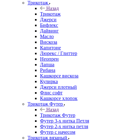
Трикотаж
Назад
Трикотаж
Джерси
Бифлекс
Дайвинг
Масло
Вискоза
Капитоне
Люрекс / Глиттер
Неопрен
Лапша
Рибана
Кашкорсе вискоза
Кулирка
Джерси плотный
Флис софт
Кашкорсе хлопок
Трикотаж Футер
Назад
Трикотаж Футер
Футер 3-х нитка Петля
Футер 2-х нитка петля
Футер с начесом
Трикотаж вязаный