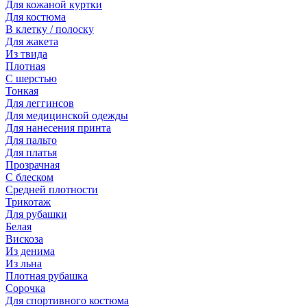
Для кожаной куртки
Для костюма
В клетку / полоску
Для жакета
Из твида
Плотная
С шерстью
Тонкая
Для леггинсов
Для медицинской одежды
Для нанесения принта
Для пальто
Для платья
Прозрачная
С блеском
Средней плотности
Трикотаж
Для рубашки
Белая
Вискоза
Из денима
Из льна
Плотная рубашка
Сорочка
Для спортивного костюма