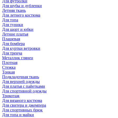
Для футболки
Для шубы и дубленки
Летняя ткань
Для летнего костюма
Для топа
Для туники
Для шорт и юбки
Летние платья
Плащевая
Для бомбера
Для куртки ветровки
Для тренча
Металлик глянец
Плотная
Стежка
Тонкая
Подкладочная ткань
Для верхней одежды
Для платья с пайетками
Для спортивной одежды
Трикотаж
Для вязаного костюма
Для свитера и джемпера
Для спортивных брюк
Для топа и майки