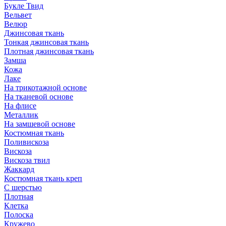
Букле Твид
Вельвет
Велюр
Джинсовая ткань
Тонкая джинсовая ткань
Плотная джинсовая ткань
Замша
Кожа
Лаке
На трикотажной основе
На тканевой основе
На флисе
Металлик
На замшевой основе
Костюмная ткань
Поливискоза
Вискоза
Вискоза твил
Жаккард
Костюмная ткань креп
С шерстью
Плотная
Клетка
Полоска
Кружево