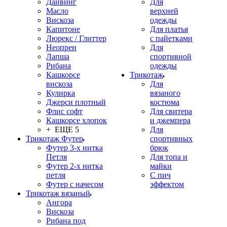
Дайвинг
Для
Масло
верхней
Вискоза
одежды
Капитоне
Для платья
Люрекс / Глиттер
с пайетками
Неопрен
Для
Лапша
спортивной
Рибана
одежды
Кашкорсе
Трикотаж
вискоза
Для
Кулирка
вязаного
Джерси плотный
костюма
Флис софт
Для свитера
Кашкорсе хлопок
и джемпера
+ ЕЩЕ 5
Для
Трикотаж Футер
спортивных
Футер 3-х нитка
брюк
Петля
Для топа и
Футер 2-х нитка
майки
петля
С пич
Футер с начесом
эффектом
Трикотаж вязаный
Ангора
Вискоза
Рибана под