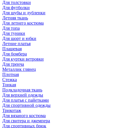
Для толстовки
Для футболки
Для шубы и дубленки
Летняя ткань
Для летнего костюма
Для топа
Для туники
Для шорт и юбки
Летние платья
Плащевая
Для бомбера
Для куртки ветровки
Для тренча
Металлик глянец
Плотная
Стежка
Тонкая
Подкладочная ткань
Для верхней одежды
Для платья с пайетками
Для спортивной одежды
Трикотаж
Для вязаного костюма
Для свитера и джемпера
Для спортивных брюк