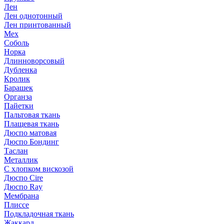
Лен
Лен однотонный
Лен принтованный
Мех
Соболь
Норка
Длинноворсовый
Дубленка
Кролик
Барашек
Органза
Пайетки
Пальтовая ткань
Плащевая ткань
Дюспо матовая
Дюспо Бондинг
Таслан
Металлик
С хлопком вискозой
Дюспо Cire
Дюспо Ray
Мембрана
Плиссе
Подкладочная ткань
Жаккард