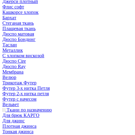
Джерси плотный
Флис софт
Кашкорсе хлопок
Бархат
Стеганая ткань
Плащевая ткань
Дюспо матовая
Дюспо Бондинг
Таслан
Металлик
С хлопком вискозой
Дюспо Cire
Дюспо Ray
Мембрана
Велюр
Трикотаж Футер
Футер 3-х нитка Петля
Футер 2-х нитка петля
Футер с начесом
Вельвет
Ткани по назначению
Для брюк КАРГО
Для джинс
Плотная джинса
Тонкая джинса