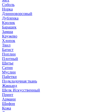
Мех
Соболь
Норка
Длинноворсовый
Дубленка
Кролик
Барашек
Замша
Кружево
Хлопок
Твил
Батист
Поплин
Плотный
Шитье
Сатин
Муслин
Пайетки
Подкладочная ткань
Жаккард
Шелк Искусственный
Принт
Армани
Шифон
Кожа