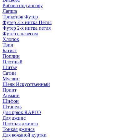
Рибана под ангору
Лапша
Трикотаж Футер
Футер 3-х нитка Петля
Футер 2-х нитка петля
Футер с начесом
Хлопок
Твил
Батист
Поплин
Плотный
Шитье
Сатин
Муслин
Шелк Искусственный
Принт
Армани
Шифон
Штапель
Для брюк КАРГО
Для джинс
Плотная джинса
Тонкая джинса
Для кожаной куртки