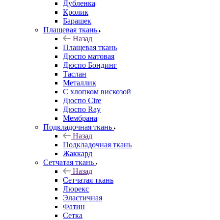
Дубленка
Кролик
Барашек
Плащевая ткань
Назад
Плащевая ткань
Дюспо матовая
Дюспо Бондинг
Таслан
Металлик
С хлопком вискозой
Дюспо Cire
Дюспо Ray
Мембрана
Подкладочная ткань
Назад
Подкладочная ткань
Жаккард
Сетчатая ткань
Назад
Сетчатая ткань
Люрекс
Эластичная
Фатин
Сетка