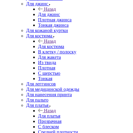
Для джинс
Назад
Для джинс
Плотная джинса
Тонкая джинса
Для кожаной куртки
Для костюма
Назад
Для костюма
В клетку / полоску
Для жакета
Из твида
Плотная
С шерстью
Тонкая
Для леггинсов
Для медицинской одежды
Для нанесения принта
Для пальто
Для платья
Назад
Для платья
Прозрачная
С блеском
Средней плотности