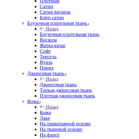
Плотный
Сатин
Сатин вискоза
Креп сатин
Блузочная плательная ткань
Назад
Блузочная плательная ткань
Вискоза
Жатка крэш
Софт
Тенсель
Вуаль
Принт
Джинсовая ткань
Назад
Джинсовая ткань
Тонкая джинсовая ткань
Плотная джинсовая ткань
Кожа
Назад
Кожа
Лаке
На трикотажной основе
На тканевой основе
На флисе