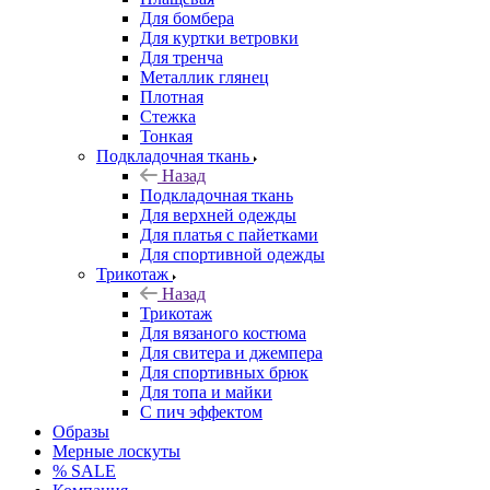
Для бомбера
Для куртки ветровки
Для тренча
Металлик глянец
Плотная
Стежка
Тонкая
Подкладочная ткань
Назад
Подкладочная ткань
Для верхней одежды
Для платья с пайетками
Для спортивной одежды
Трикотаж
Назад
Трикотаж
Для вязаного костюма
Для свитера и джемпера
Для спортивных брюк
Для топа и майки
С пич эффектом
Образы
Мерные лоскуты
% SALE