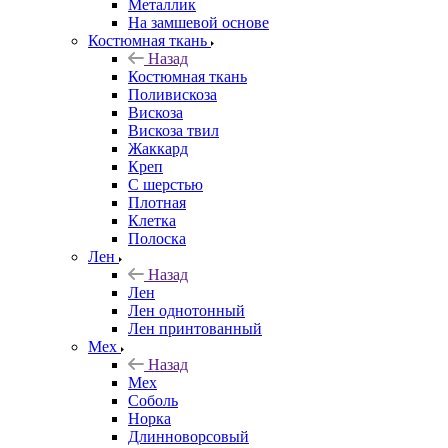
Металлик
На замшевой основе
Костюмная ткань
Назад
Костюмная ткань
Поливискоза
Вискоза
Вискоза твил
Жаккард
Креп
С шерстью
Плотная
Клетка
Полоска
Лен
Назад
Лен
Лен однотонный
Лен принтованный
Мех
Назад
Мех
Соболь
Норка
Длинноворсовый