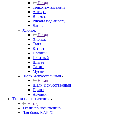
Назад
Трикотаж вязаный
Ангора
Вискоза
Рибана под ангору
Лапша
Хлопок
Назад
Хлопок
Твил
Батист
Поплин
Плотный
Шитье
Сатин
Муслин
Шелк Искусственный
Назад
Шелк Искусственный
Принт
Армани
Ткани по назначению
Назад
Ткани по назначению
Для брюк КАРГО