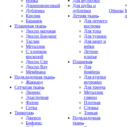
Норка
Для футболки
Длинноворсовый
Для шубы и
Дубленка
дубленки
Образы
Кролик
Летняя ткань
Барашек
Для летнего
Плащевая ткань
костюма
Дюспо матовая
Для топа
Дюспо Бондинг
Для туники
Таслан
Для шорт и
Металлик
юбки
С хлопком
Летние
вискозой
платья
Дюспо Cire
Плащевая
Дюспо Ray
Для
Мембрана
бомбера
Подкладочная ткань
Для куртки
Жаккард
ветровки
Сетчатая ткань
Для тренча
Люрекс
Металлик
Эластичная
глянец
Фатин
Плотная
Сетка
Стежка
Трикотаж
Тонкая
Джерси
Подкладочная
Бифлекс
ткань