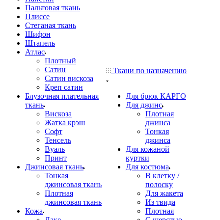
Пальтовая ткань
Плиссе
Стеганая ткань
Шифон
Штапель
Атлас
Плотный
Сатин
Ткани по назначению
Сатин вискоза
Креп сатин
Блузочная плательная
Для брюк КАРГО
ткань
Для джинс
Вискоза
Плотная
Жатка крэш
джинса
Софт
Тонкая
Тенсель
джинса
Вуаль
Для кожаной
Принт
куртки
Джинсовая ткань
Для костюма
Тонкая
В клетку /
джинсовая ткань
полоску
Плотная
Для жакета
джинсовая ткань
Из твида
Кожа
Плотная
Лаке
С шерстью