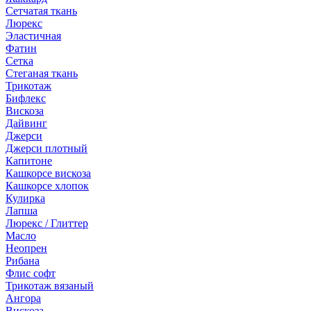
Сетчатая ткань
Люрекс
Эластичная
Фатин
Сетка
Стеганая ткань
Трикотаж
Бифлекс
Вискоза
Дайвинг
Джерси
Джерси плотный
Капитоне
Кашкорсе вискоза
Кашкорсе хлопок
Кулирка
Лапша
Люрекс / Глиттер
Масло
Неопрен
Рибана
Флис софт
Трикотаж вязаный
Ангора
Вискоза