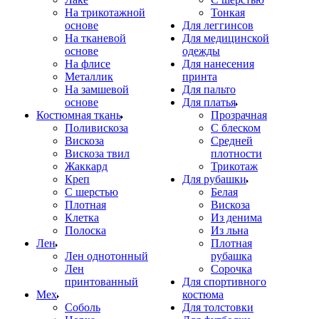
На трикотажной
Тонкая
основе
Для леггинсов
На тканевой
Для медицинской
основе
одежды
На флисе
Для нанесения
Металлик
принта
На замшевой
Для пальто
основе
Для платья
Костюмная ткань
Прозрачная
Поливискоза
С блеском
Вискоза
Средней
Вискоза твил
плотности
Жаккард
Трикотаж
Креп
Для рубашки
С шерстью
Белая
Плотная
Вискоза
Клетка
Из денима
Полоска
Из льна
Лен
Плотная
Лен однотонный
рубашка
Лен
Сорочка
принтованный
Для спортивного
Мех
костюма
Соболь
Для толстовки