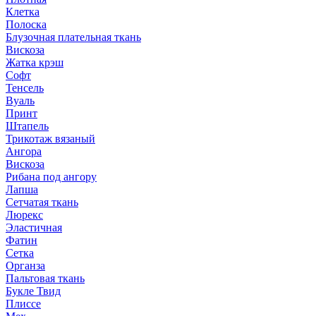
Клетка
Полоска
Блузочная плательная ткань
Вискоза
Жатка крэш
Софт
Тенсель
Вуаль
Принт
Штапель
Трикотаж вязаный
Ангора
Вискоза
Рибана под ангору
Лапша
Сетчатая ткань
Люрекс
Эластичная
Фатин
Сетка
Органза
Пальтовая ткань
Букле Твид
Плиссе